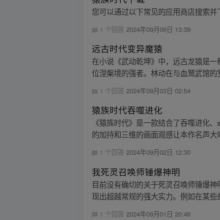
您可以通过以下常见的应用商店搜索并
1 个回答
2024年09月06日 13:39
远古时代变异魔猿
在小说《武动乾坤》中，远古龙猿是一
位涅槃境的强者。林动在与血鹫武馆的罗
1 个回答
2024年09月03日 02:54
猿族时代吞噬进化
《猿族时代》是一款结合了吞噬进化、sl
的加持和三维的画面观感让本作名声大噪
1 个回答
2024年09月02日 12:30
我死灵召唤师锤爆神明
目前没有确切的关于死灵召唤师锤爆神
现出超越常规的强大实力。例如在某些故
1 个回答
2024年09月01日 20:46