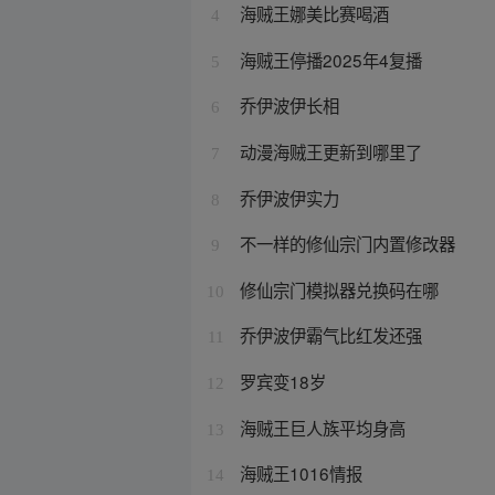
海贼王娜美比赛喝酒
4
海贼王停播2025年4复播
5
乔伊波伊长相
6
动漫海贼王更新到哪里了
7
乔伊波伊实力
8
不一样的修仙宗门内置修改器
9
修仙宗门模拟器兑换码在哪
10
乔伊波伊霸气比红发还强
11
罗宾变18岁
12
海贼王巨人族平均身高
13
海贼王1016情报
14