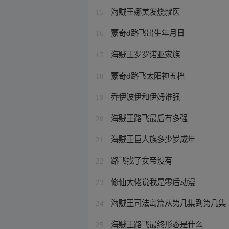
海贼王娜美发烧就医
15
蒙奇d路飞出生年月日
16
海贼王罗罗诺亚家族
17
蒙奇d路飞太阳神五档
18
乔伊波伊和伊姆谁强
19
海贼王路飞最后有多强
20
海贼王巨人族多少岁成年
21
路飞找了女帝没有
22
修仙大佬说我是零后动漫
23
海贼王司法岛篇从第几集到第几集
24
海贼王路飞最终形态是什么
25