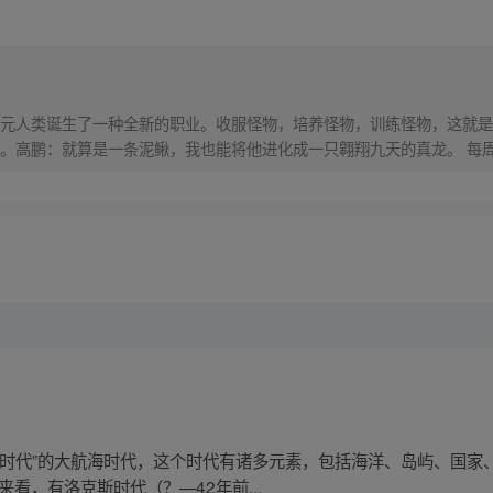
元人类诞生了一种全新的职业。收服怪物，培养怪物，训练怪物，这就是
。高鹏：就算是一条泥鳅，我也能将他进化成一只翱翔九天的真龙。 每
贼时代”的大航海时代，这个时代有诸多元素，包括海洋、岛屿、国家
看，有洛克斯时代（？—42年前...