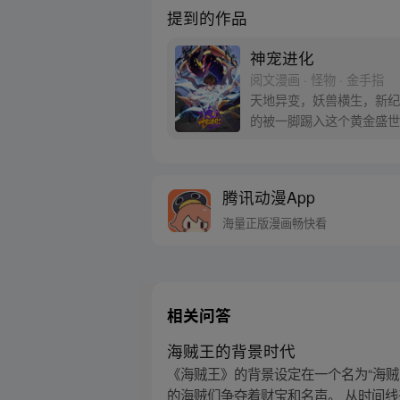
提到的作品
神宠进化
阅文漫画 · 怪物 · 金手指
天地异变，妖兽横生，新纪
的被一脚踢入这个黄金盛世
腾讯动漫App
海量正版漫画畅快看
相关问答
海贼王的背景时代
《海贼王》的背景设定在一个名为“海
的海贼们争夺着财宝和名声。 从时间线来