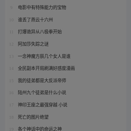
电影中有特殊能力的宝物
9
谁丢了燕云十六州
10
打爆诡异从八极拳开始
11
阿加莎失踪之谜
12
一念神魔方辰几个女人是谁
13
全民副本开局刷满好感度漫画
14
我的徒弟都是大反派帝师
15
陆州九个徒弟是什么小说
16
神印王座之最强穿越 小说
17
死亡的图片绝望
18
各个神话中的命运之神
19