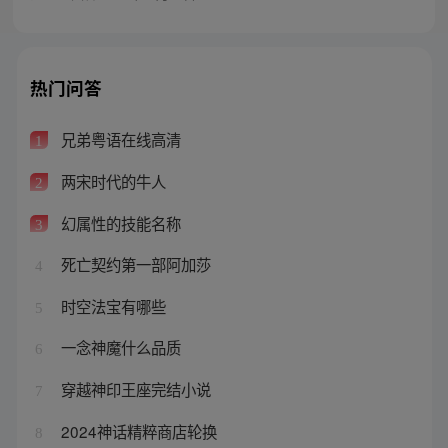
热门问答
兄弟粤语在线高清
1
两宋时代的牛人
2
幻属性的技能名称
3
死亡契约第一部阿加莎
4
时空法宝有哪些
5
一念神魔什么品质
6
穿越神印王座完结小说
7
2024神话精粹商店轮换
8