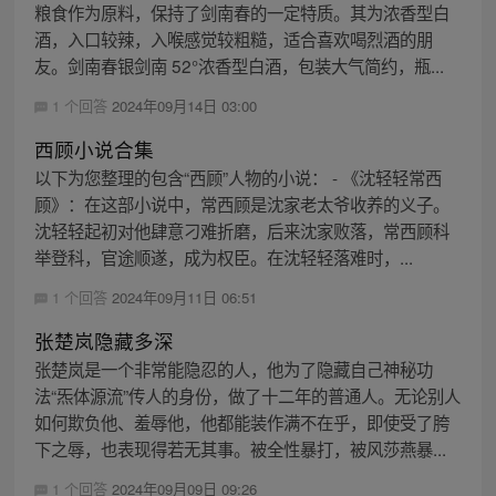
粮食作为原料，保持了剑南春的一定特质。其为浓香型白
酒，入口较辣，入喉感觉较粗糙，适合喜欢喝烈酒的朋
友。剑南春银剑南 52°浓香型白酒，包装大气简约，瓶...
1 个回答
2024年09月14日 03:00
西顾小说合集
以下为您整理的包含“西顾”人物的小说： - 《沈轻轻常西
顾》：在这部小说中，常西顾是沈家老太爷收养的义子。
沈轻轻起初对他肆意刁难折磨，后来沈家败落，常西顾科
举登科，官途顺遂，成为权臣。在沈轻轻落难时，...
1 个回答
2024年09月11日 06:51
张楚岚隐藏多深
张楚岚是一个非常能隐忍的人，他为了隐藏自己神秘功
法“炁体源流”传人的身份，做了十二年的普通人。无论别人
如何欺负他、羞辱他，他都能装作满不在乎，即使受了胯
下之辱，也表现得若无其事。被全性暴打，被风莎燕暴...
1 个回答
2024年09月09日 09:26