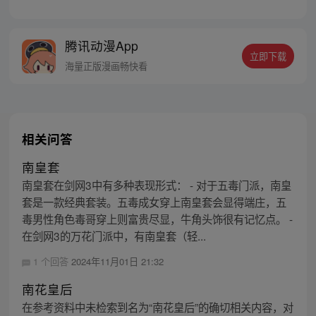
那个五岁当黑客的天才萌宝。 —— 天才黑客
顾初在一本虐文小说中重生了。 她变成五岁
的小萌宝，她妈是下场凄惨的虐文女主，她
腾讯动漫App
爸是睁眼瞎的总裁男主，周围还有一帮虎视
立即下载
眈眈的亲戚，擅长伪装的白莲花姨妈，各种
海量正版漫画畅快看
作死的女反派... 顾初
相关问答
南皇套
南皇套在剑网3中有多种表现形式： - 对于五毒门派，南皇
套是一款经典套装。五毒成女穿上南皇套会显得端庄，五
毒男性角色毒哥穿上则富贵尽显，牛角头饰很有记忆点。 -
在剑网3的万花门派中，有南皇套（轻...
1 个回答
2024年11月01日 21:32
南花皇后
在参考资料中未检索到名为“南花皇后”的确切相关内容，对