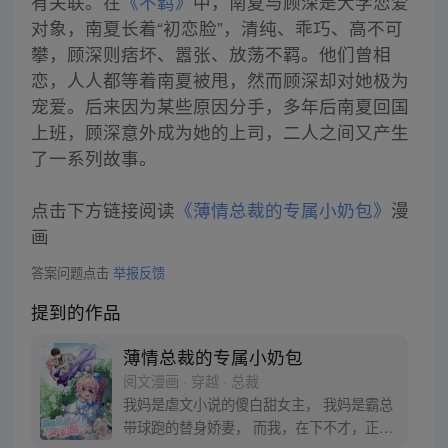
有关联。在
《不羁》
中，南夏与顾深是大学恋爱
对象，南夏长着“初恋脸”，清纯、乖巧、高不可
攀，顾深则痞坏、嚣张、放荡不羁。他们曾相
恋，人人都等着南夏被甩，然而顾深却对她极为
宠爱。后来因为某些原因分手，多年后南夏回国
上班，顾深意外成为她的上司，二人之间又产生
了一系列故事。
点击下方链接阅读
《薄情总裁的专属小奶包》
漫
画
答案问题点击
举报反馈
提到的作品
薄情总裁的专属小奶包
阅文漫画 · 穿越 · 总裁
我妈是虐文小说的傻白甜女主， 我妈是霸总
带球跑的替身娇妻， 而我，在下不才，正是