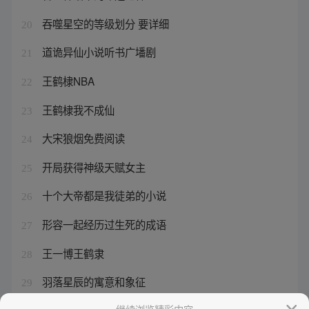
吞噬星空的等级划分 要详细
20
道诡异仙小说听书广墦剧
21
王鹤棣NBA
22
王鹤棣我不成仙
23
大宋狼烟免费阅读
24
开局获得神级天赋女主
25
十个大帝都是我徒弟的小说
26
形容一起经历过生死的成语
27
王一博王鹤隶
28
羽落星辰的寓意和象征
29