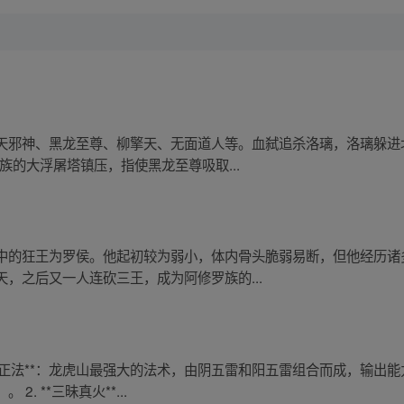
天邪神、黑龙至尊、柳擎天、无面道人等。血弑追杀洛璃，洛璃躲进
族的大浮屠塔镇压，指使黑龙至尊吸取...
中的狂王为罗侯。他起初较为弱小，体内骨头脆弱易断，但他经历诸
，之后又一人连砍三王，成为阿修罗族的...
*五雷正法**：龙虎山最强大的法术，由阴五雷和阳五雷组合而成，输
 **三昧真火**...