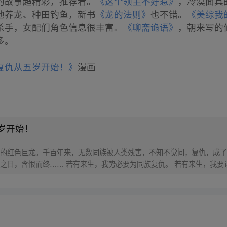
的故事超精彩，推荐看。
《这个领主不好惹》
，冷漠面具
地养龙、种田钓鱼，新书
《龙的法则》
也不错。
《美综我
杀手，女配们角色信息很丰富。
《聊斋诡语》
，朝来写的
多。
复仇从五岁开始！》
漫画
岁开始！
的红色巨龙。千百年来，无数同族被人类残害，不知不觉间，复仇，成了
之日，含恨而终…… 若有来生，我势必要为同族复仇。 若有来生，我要
生成了四肢无力的人类婴孩？！！