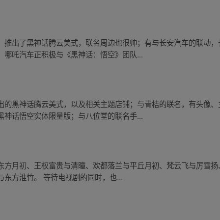
，推出了黑神话腾云美式，联名周边也很帅；有与长安汽车的联动，
哪吒汽车正积极与《黑神话：悟空》团队...
出的黑神话腾云美式，以及相关主题店铺；与青桔的联名，有头像、
神话悟空实体限量版；与八位堂的联名手...
东方月初、王权富贵与清瞳、欢都落兰与平丘月初、梵云飞与厉雪扬
东方淮竹。 等待电视剧的同时，也...