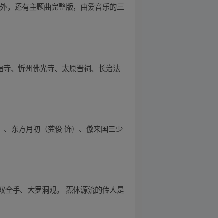
》。此外，还有主题曲完整版，由爱音乐的三
崇福寺、忻州佛光寺、太原晋祠、长治法
）、东方月初（龚俊 饰）、傲来国三少
双全手、大罗洞观。 炁体源流的传人是