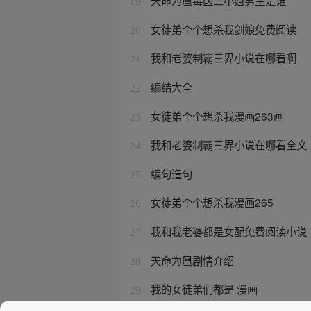
天命为凰毒医三小姐男主是谁
19
女徒弟个个想杀我剑娘免费阅读
20
我和老婆制霸三界小说在哪看啊
21
编结大全
22
女徒弟个个想杀我漫画263画
23
我和老婆制霸三界小说在哪看全文
24
编句造句
25
女徒弟个个想杀我漫画265
26
我和我老婆都是女配免费阅读小说
27
天命为凰剧情介绍
28
我的女徒弟们都是 漫画
29