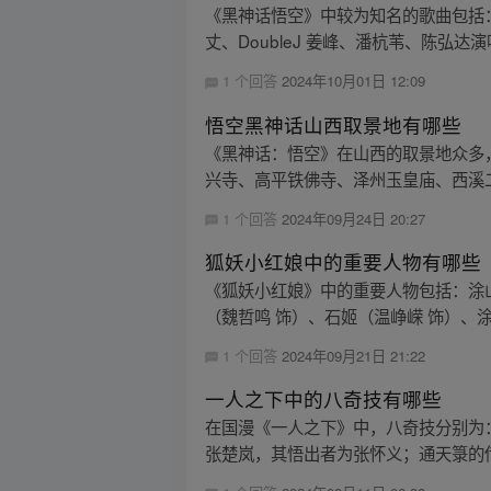
《黑神话悟空》中较为知名的歌曲包括：《
丈、DoubleJ 姜峰、潘杭苇、陈弘达
1 个回答
2024年10月01日 12:09
悟空黑神话山西取景地有哪些
《黑神话：悟空》在山西的取景地众多，
兴寺、高平铁佛寺、泽州玉皇庙、西溪
1 个回答
2024年09月24日 20:27
狐妖小红娘中的重要人物有哪些
《狐妖小红娘》中的重要人物包括：涂山
（魏哲鸣 饰）、石姬（温峥嵘 饰）、涂
1 个回答
2024年09月21日 21:22
一人之下中的八奇技有哪些
在国漫《一人之下》中，八奇技分别为
张楚岚，其悟出者为张怀义；通天箓的传