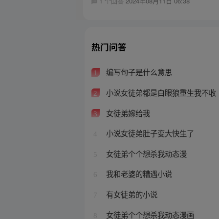
1 个回答
2024年08月11日 06:38
热门问答
编写句子是什么意思
1
小说女徒弟都是白眼狼重生我不收
2
女徒弟嫁给我
3
小说女徒弟肚子变大快生了
4
女徒弟个个想杀我动态漫
5
我和老婆的糟遇小说
6
有女徒弟的小说
7
女徒弟个个想杀我动态漫画
8