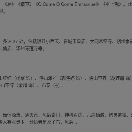
屁》《精卫》《O Come O Come Emmanuel》《壁上观
演唱。
多达 27 处，包括隰县小西天、晋城玉皇庙、大同悬空寺、朔州
二仙庙、泽州青莲寺等。
红红（杨幂 饰）、涂山雅雅（郭晓婷 饰）、涂山容容（胡连馨 饰
山不醉（梁超 饰）、布泰（祝...
：炁体源流、通天箓、风后奇门、神机百炼、六库仙贼、拘灵遣将、
人有张灵玉，领悟者是郑子布；风后...