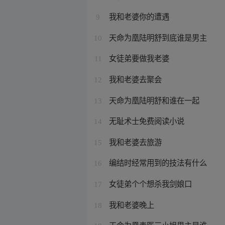
我和老婆你的遭遇
9
天命为凰陆明舒到底谁是男主
10
女徒弟要做我老婆
11
我和老婆去聚会
12
天命为凰陆明舒和谁在一起
13
无耻术士免费阅读小说
14
我和老婆去旅游
15
编结时经常用到的技法有什么
16
女徒弟个个想杀我剑娘口
17
我和老婆晚上
18