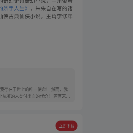
的奇幻史诗奇幻小说，主角带着
的杀手人生》
，朱朱自在写的诸
仙侠古典仙侠小说，主角李修年
我存在于世上的唯一使命！ 然而，我
让肮脏的人类付出血的代价！ 若有来
立即下载