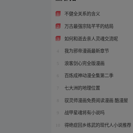
不健全关系的含义
1
万古最强宗陆芊芊的结局
2
如何和逝去亲人灵魂交流呢
3
我为邪帝漫画最新章节
4
浪客剑心完全版漫画
5
百炼成神动漫全集第二季
6
七大洲的地理位置
7
驭灵师漫画免费阅读漫画 酷漫屋
8
战甲星魂将有小说吗
9
得绝症回乡练武的现代人小说推荐
10