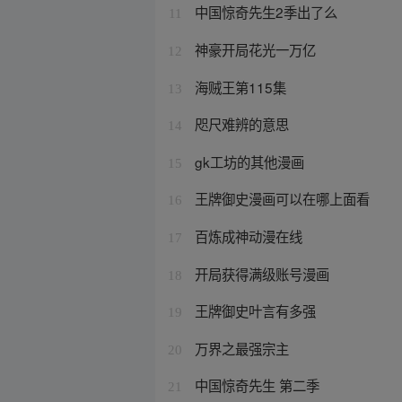
中国惊奇先生2季出了么
11
神豪开局花光一万亿
12
海贼王第115集
13
咫尺难辨的意思
14
gk工坊的其他漫画
15
王牌御史漫画可以在哪上面看
16
百炼成神动漫在线
17
开局获得满级账号漫画
18
王牌御史叶言有多强
19
万界之最强宗主
20
中国惊奇先生 第二季
21