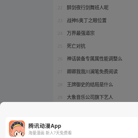
醉剑夜行剑舞班人呢
22
战神5奥丁之眼位置
23
万界最强道宗
24
死亡对抗
25
神话装备专属属性能调整么
26
卿卿我我川澜笔免费阅读
27
王牌御史的结局是什么
28
大象音乐公司旗下艺人
29
妖怪名单第一季合集
30
腾讯动漫App
海量漫画 新人7天免费看