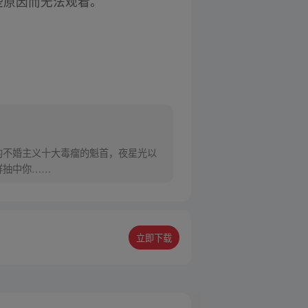
些原因而无法观看。
的不婚主义十大毒瘤的魁首，夜星光以
群抽中你……
立即下载