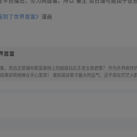
在平台播出，沦为网盘番。所以“重生”类日漫可能由于这
摇到了世界首富》
漫画
界首富
象，而且还是福布斯富豪榜上的超级钻石王老五夜君擎？ 作为外界疯传
结果却将她捧在手心里宠！ 谁知道这辈子最大的运气，还不是在茫茫人