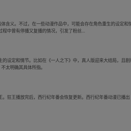
的具体含义。不过，在一些动漫作品中，可能会存在角色重生的设定和
程中曾有停播又复播的情况，引发了粉丝...
生的设定和情节。比如在《一人之下》中，真人版迎来大结局，且剧
，不太明确其具体所指。
。狂王播放完后，西行纪年番会恢复更新。西行纪年番动漫已播出 