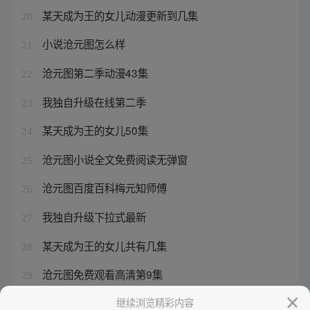
某天成为王的女儿动漫更新到几集
20
小说沧元图怎么样
21
沧元图第二季动漫43集
22
我独自升级在线第二季
23
某天成为王的女儿50集
24
沧元图小说全文免费阅读无弹窗
25
沧元图百度百科梅元知师傅
26
我独自升级下拉式最新
27
某天成为王的女儿共有几集
28
沧元图免费观看高清第9集
29
沧元图第二季在线观看4k超清
继续浏览精彩内容
30