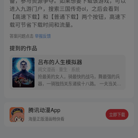
备，参与资源争夺。如果想要下载该游戏，可以
进入九游门户，搜索三国传奇ol，之后会看到
【高速下载】和【普通下载】两个按钮，高速下
载可节省下载时间和流量。
答案问题点击
举报反馈
提到的作品
吕布的人生模拟器
阅文漫画 · 重生 · 系统
抢最美的女人，骑最快的战马，舞最强的兵
器，一骑独挡关东诸侯十八路。 一夫当关万
夫莫开，乱世豪杰齐俯首。 世人称我吕布不
死，天下无可定乱之机，我笑天下皆虚伪之
辈，奉先之外再无英雄。 一朝入人生模拟，
腾讯动漫App
瞬息千百世轮回， 历尽沧桑，百炼成钢。 试
立即下载
问现在的吕布奉先，能否抵得住‘白门楼’的宿
海量正版漫画畅快看
命之劫？