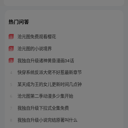
热门问答
沧元图免费观看樱花
1
沧元图的小说境界
2
我独自升级诸神黄昏漫画34话
3
快穿系统反派大佬不好惹最新章节
4
某天成为王的女儿更新时间几点钟
5
沧元图第二季动漫多少集开始
6
我独自升级下拉式全集免费
7
我独自升级小说完结原著叫什么
8