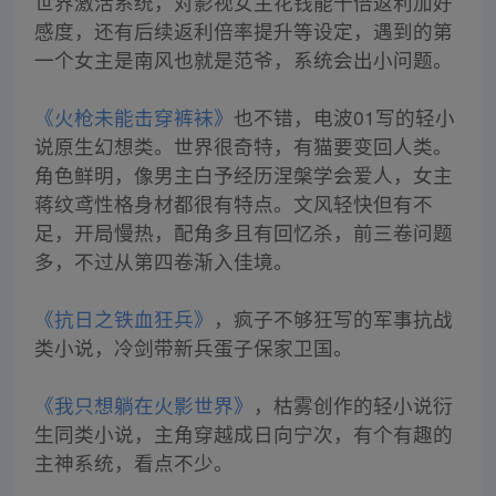
世界激活系统，对影视女主花钱能十倍返利加好
感度，还有后续返利倍率提升等设定，遇到的第
一个女主是南风也就是范爷，系统会出小问题。
《火枪未能击穿裤袜》
也不错，电波01写的轻小
说原生幻想类。世界很奇特，有猫要变回人类。
角色鲜明，像男主白予经历涅槃学会爱人，女主
蒋纹鸢性格身材都很有特点。文风轻快但有不
足，开局慢热，配角多且有回忆杀，前三卷问题
多，不过从第四卷渐入佳境。
《抗日之铁血狂兵》
，疯子不够狂写的军事抗战
类小说，冷剑带新兵蛋子保家卫国。
《我只想躺在火影世界》
，枯雾创作的轻小说衍
生同类小说，主角穿越成日向宁次，有个有趣的
主神系统，看点不少。