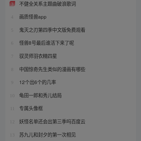
不健全关系主题曲破浪歌词
3
画质怪兽app
4
鬼灭之刃第四季中文版免费观看
5
怪兽8号最后谁活下来了呢
6
驭灵师羽衣精四星
7
中国惊奇先生类似的漫画有哪些
8
12个出6个的几率
9
龟田一郎和秀儿结局
10
专属头像框
11
妖怪名单还会出第三季吗百度云
12
苏九儿和封夕的第一次相见
13