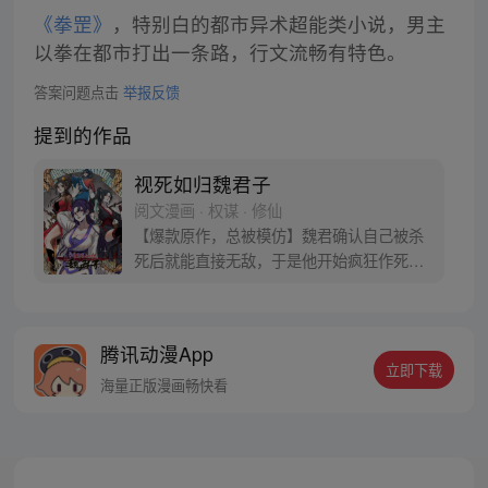
《拳罡》
，特别白的都市异术超能类小说，男主
以拳在都市打出一条路，行文流畅有特色。
答案问题点击
举报反馈
提到的作品
视死如归魏君子
阅文漫画 · 权谋 · 修仙
【爆款原作，总被模仿】魏君确认自己被杀
死后就能直接无敌，于是他开始疯狂作死。
然后，他发现这个世界有毒。 他把纨绔干翻
在地，纨绔夸他打得好，最好再来一巴掌。
他把狗皇帝骂到狗血淋头，狗皇帝竟发誓护
腾讯动漫App
他一世周全。 他替天煞孤星女神捕撑腰，神
立即下载
捕表示这辈子只能以身相许。魏君：别闹！
海量正版漫画畅快看
我只是想死，怎么就这么难呢？