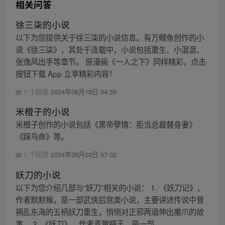
相关问答
徐三柒的小说
以下为您提供关于徐三柒的小说信息。有万鲤鱼创作的小
说《徐三柒》，其处于连载中，小说包括重生、小混混、
张逸风出手等章节。 原漫画《一人之下》同样精彩，点击
按钮下载 App 立享精彩内容！
1 个回答
2024年08月18日 04:59
米橙子的小说
米橙子创作的小说包括《黑帝孽情：拒当总裁替身妻》
《踩鸟命》等。
1 个回答
2024年09月03日 07:02
妖刀的小说
以下为您介绍几部与“妖刀”相关的小说： 1. 《妖刀记》，
作者默默猴，是一部武侠后宫类小说，主要讲述传说中曾
祸乱东海的五柄妖刀重生，悄悄对正邪两道伸出魔爪的故
事。 2. 《妖刀》，作者青翼蝠王，是一部...