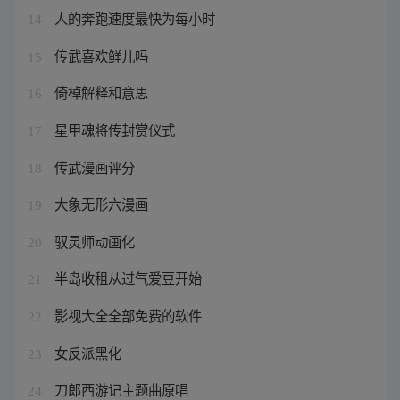
人的奔跑速度最快为每小时
14
传武喜欢鲜儿吗
15
倚棹解释和意思
16
星甲魂将传封赏仪式
17
传武漫画评分
18
大象无形六漫画
19
驭灵师动画化
20
半岛收租从过气爱豆开始
21
影视大全全部免费的软件
22
女反派黑化
23
刀郎西游记主题曲原唱
24