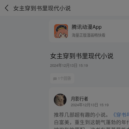
女主穿到书里现代小说
腾讯动漫App
海量正版漫画畅快看
女主穿到书里现代小说
2024年12月13日 15:19
1个回答
月影行者
2024年12月13日 15:19
推荐几部超有趣的小说。
《穿书
白富美，重生到这朝气蓬勃的年