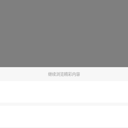
继续浏览精彩内容
腾讯漫画
起点读书
QQ阅读
网站备案/许可证号：粤B2-20090059-5
Copyright©1998 - 2026 Tencent. All Rights Reserved