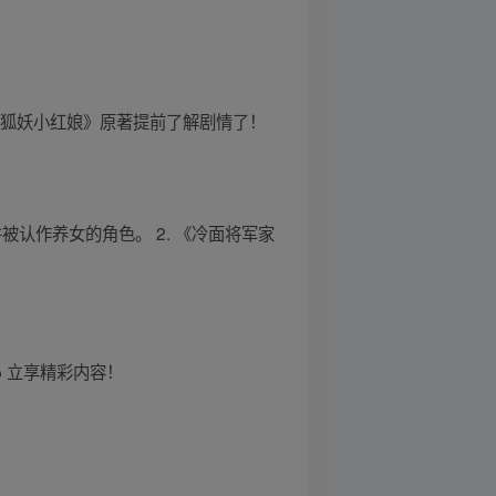
《狐妖小红娘》原著提前了解剧情了！
认作养女的角色。 2. 《冷面将军家
 立享精彩内容！