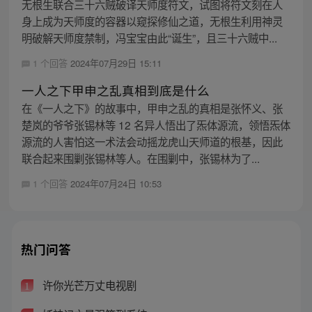
无根生联合三十六贼破译天师度符文，试图将符文刻在人
身上成为天师度的容器以窥探修仙之道，无根生利用神灵
明破解天师度禁制，冯宝宝由此“诞生”，且三十六贼中...
1 个回答
2024年07月29日 15:11
一人之下甲申之乱真相到底是什么
在《一人之下》的故事中，甲申之乱的真相是张怀义、张
楚岚的爷爷张锡林等 12 名异人悟出了炁体源流，领悟炁体
源流的人害怕这一术法会动摇龙虎山天师道的根基，因此
联合起来围剿张锡林等人。在围剿中，张锡林为了...
1 个回答
2024年07月24日 10:53
热门问答
许你光芒万丈电视剧
1