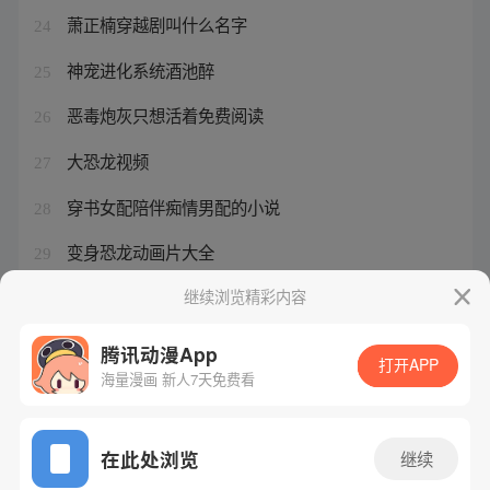
萧正楠穿越剧叫什么名字
24
神宠进化系统酒池醉
25
恶毒炮灰只想活着免费阅读
26
大恐龙视频
27
穿书女配陪伴痴情男配的小说
28
变身恐龙动画片大全
29
2023年最新免费单机游戏
继续浏览精彩内容
30
腾讯动漫App
打开APP
海量漫画 新人7天免费看
腾讯漫画
起点读书
QQ阅读
网站备案/许可证号：粤B2-20090059-5
在此处浏览
继续
Copyright©1998 - 2026 Tencent. All Rights Reserved