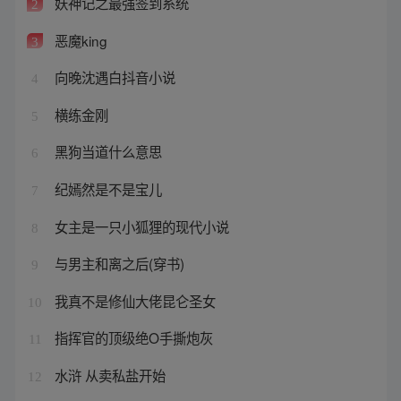
妖神记之最强签到系统
2
恶魔king
3
向晚沈遇白抖音小说
4
横练金刚
5
黑狗当道什么意思
6
纪嫣然是不是宝儿
7
女主是一只小狐狸的现代小说
8
与男主和离之后(穿书)
9
我真不是修仙大佬昆仑圣女
10
指挥官的顶级绝O手撕炮灰
11
水浒 从卖私盐开始
12