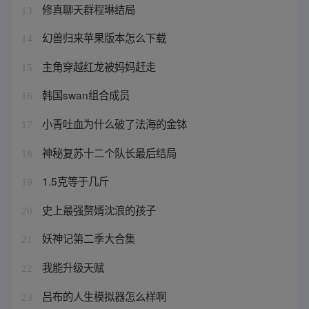
修真聊天群程琳结局
13
幻兽归来苹果版本怎么下载
14
主角穿越红龙被妈妈赶走
15
韩国swan组合成员
16
小青吐血为什么破了法海的金钵
17
神秘复苏十二个队长最后结局
18
1.5克等于几斤
19
史上最强赘婿沈浪的孩子
20
妖神记第二季大合集
21
我能升级天赋
22
吕布的人生模拟器怎么样啊
23