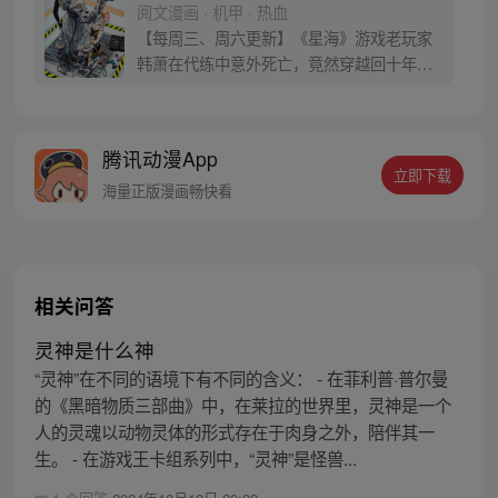
阅文漫画 · 机甲 · 热血
【每周三、周六更新】《星海》游戏老玩家
韩萧在代练中意外死亡，竟然穿越回十年前
的游戏世界，成为了拥有玩家面板的NPC。
游戏反派的基地中重生的韩萧为了逃出生
天，毅然决然的选择了“机械师”的职业，潜
腾讯动漫App
心修炼。熟知游戏多个版本迭代与规则的
立即下载
他，誓要在新的世界中，统领机械大军，从
海量正版漫画畅快看
零开始一步步崛起成为超级强者。
相关问答
灵神是什么神
“灵神”在不同的语境下有不同的含义： - 在菲利普·普尔曼
的《黑暗物质三部曲》中，在莱拉的世界里，灵神是一个
人的灵魂以动物灵体的形式存在于肉身之外，陪伴其一
生。 - 在游戏王卡组系列中，“灵神”是怪兽...