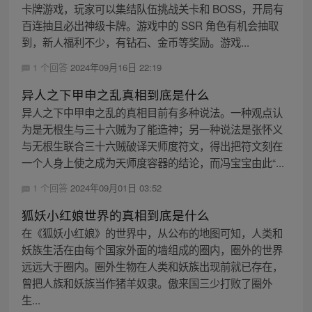
卡牌游戏，玩家可以集结队伍挑战关卡和 BOSS，开局有
百连抽且必出神级卡牌。游戏中的 SSR 角色有机会抽取
到，新人福利不少，有钻石、金币等奖励。游戏...
1 个回答
2024年09月16日 22:19
异人之下甲申之乱真相到底是什么
异人之下中甲申之乱的真相目前有多种说法。一种观点认
为是无根生与三十六贼为了能造神；另一种说法是张怀义
与无根生联合三十六贼破译天师度符文，得出把符文刻在
一个人身上使之成为天师度容器的结论，而冯宝宝由此“...
1 个回答
2024年09月01日 03:52
狐妖小红娘世界的真相到底是什么
在《狐妖小红娘》的世界中，从公布的地图可知，人类和
妖族生活在由每个国家外面的墙组成的圈内，圈外的世界
远远大于圈内。圈外生物在人类和妖族出现前就已存在，
曾把人族和妖族当作猪羊奴隶。傲来国三少打败了圈外
生...