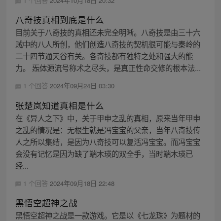
1 个回答
2024年10月18日 20:32
八奇技真相到底是什么
目前关于八奇技的真相还未完全明晰。八奇技是由三十六
贼中的八人所创，他们创造八奇技的契机很可能与秦岭的
二十四节通天谷有关。各奇技都有独特之处和强大的能
力。 炁体源流号称术之尽头，是真正性命交修的根本法...
1 个回答
2024年09月24日 03:30
张楚岚知道真相是什么
在《异人之下》中，关于甲申之乱的真相，原来当年甲申
之乱的情况是：无根生就是冯宝宝的父亲，当年八奇技传
人之所以集结，是因为八奇技可以复活冯宝宝。而冯宝宝
会没有记忆是因为缺了端木瑛的双全手，当时端木瑛已
经...
1 个回答
2024年09月18日 22:48
黑悟空超神之战
黑悟空超神之战是一款游戏。它是以《七龙珠》为题材的