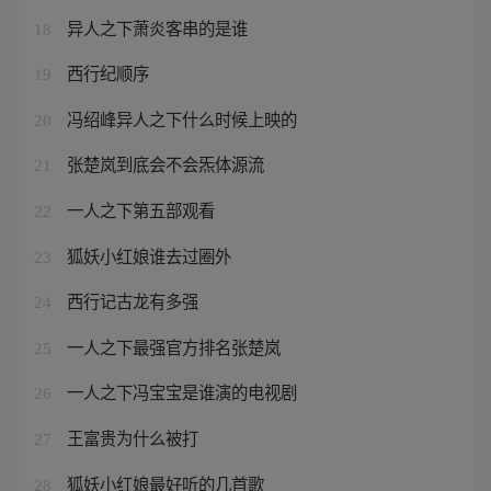
异人之下萧炎客串的是谁
18
西行纪顺序
19
冯绍峰异人之下什么时候上映的
20
张楚岚到底会不会炁体源流
21
一人之下第五部观看
22
狐妖小红娘谁去过圈外
23
西行记古龙有多强
24
一人之下最强官方排名张楚岚
25
一人之下冯宝宝是谁演的电视剧
26
王富贵为什么被打
27
狐妖小红娘最好听的几首歌
28