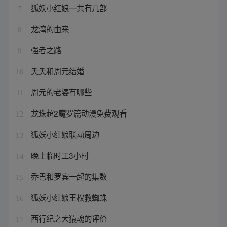
狐妖小红娘一共有几部
7
龙湾的由来
8
强者之路
9
夭夭和周元结婚
10
周元的老婆有哪些
11
龙珠超2魔罗篇动漫免费观看
12
狐妖小红娘联动周边
13
晚上临时工3小时
14
乔巴和罗宾一起的集数
15
狐妖小红娘王权救蜘蛛
16
西行纪之大猿魂的评价
17