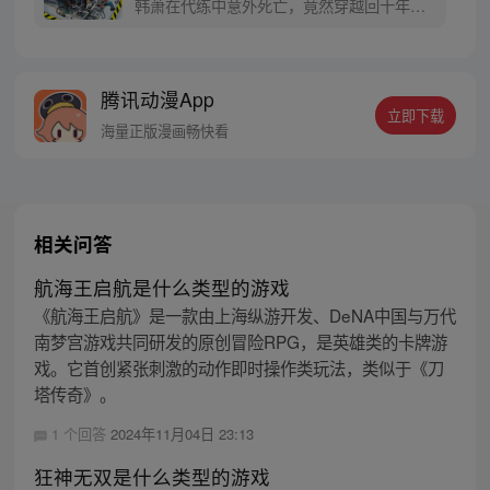
韩萧在代练中意外死亡，竟然穿越回十年前
的游戏世界，成为了拥有玩家面板的NPC。
游戏反派的基地中重生的韩萧为了逃出生
天，毅然决然的选择了“机械师”的职业，潜
腾讯动漫App
心修炼。熟知游戏多个版本迭代与规则的
立即下载
他，誓要在新的世界中，统领机械大军，从
海量正版漫画畅快看
零开始一步步崛起成为超级强者。
相关问答
航海王启航是什么类型的游戏
《航海王启航》是一款由上海纵游开发、DeNA中国与万代
南梦宫游戏共同研发的原创冒险RPG，是英雄类的卡牌游
戏。它首创紧张刺激的动作即时操作类玩法，类似于《刀
塔传奇》。
1 个回答
2024年11月04日 23:13
狂神无双是什么类型的游戏