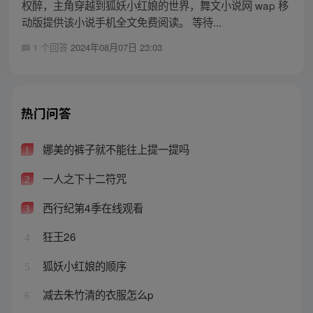
权醉，主角穿越到狐妖小红娘的世界，舞文小说网 wap 移
动版提供该小说手机全文免费阅读。 等待...
1 个回答
2024年08月07日 23:03
热门问答
娜美的裤子就不能往上提一提吗
1
一人之下十二符咒
2
西行纪第4季在线观看
3
狂王26
4
狐妖小红娘的顺序
5
减去朱竹清的衣服怎么p
6