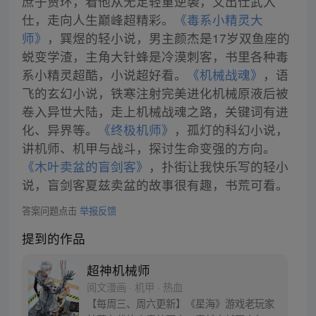
庶子贾环，看他从无足轻重逆袭，文出仕武入
仕，走向人生巅峰超精彩。
《毒系小精灵大
师》
，巽煜的轻小说，男主颜杰是17岁双鱼座的
蜕变学渣，主角大针蜂是冷漠刺客，书里各种毒
系小精灵超酷，小说超好看。
《机械战魂》
，语
飞的玄幻小说，铁寒注射完美进化机械原液后被
卷入异世大陆，走上机械战魂之路，关键词有进
化、异界等。
《终极机师》
，孤灯的科幻小说，
讲机师、机甲与战斗，探讨生命变强的方向。
《木叶卖盆的盲剑客》
，扑街让我快乐写的轻小
说，盲剑客夏兹卖盆的故事很有趣，书荒可看。
答案问题点击
举报反馈
提到的作品
超神机械师
阅文漫画 · 机甲 · 热血
【每周三、周六更新】《星海》游戏老玩家