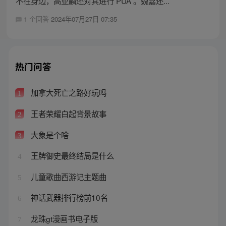
不在身边，高亚麟还对其进行 PUA 。魏嘉还...
1 个回答
2024年07月27日 07:35
热门问答
加拿大死亡之路好玩吗
1
王者荣耀白起背景故事
2
大象是个啥
3
王牌御史最终结局是什么
4
儿童歌曲西游记主题曲
5
神话武器排行榜前10名
6
龙珠gt漫画书电子版
7