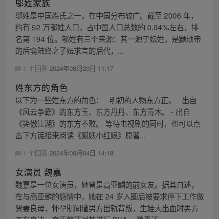
邬姓家族
邬姓是中国姓氏之一，在中国分布较广。截至 2006 年，
约有 52 万邬姓人口，占中国人口总数的 0.04%左右，排
名第 194 位。邬姓有三个来源：其一源于妘姓，是颛顼帝
的后裔陆终之子妘求言的后代，...
1 个回答
2024年08月20日 11:17
姓东方的角色
以下为一些姓东方的角色： - 明初的人物东方正。 - 出自
《风云争霸》的东方玉、东方丹丹、东方青木。 - 出自
《笑傲江湖》的东方不败。 等待电视剧的同时，也可以点
击下方链接来阅读《狐妖小红娘》原著...
1 个回答
2024年08月04日 14:18
女演员 魏嘉
魏嘉是一位女演员，她曾是高亚麟的前女友。据其自述，
在与高亚麟的感情中，她在 24 岁入圈后被要求停下工作做
贤妻良母，怀孕期间遭男方出轨背叛，生娃大出血时男方