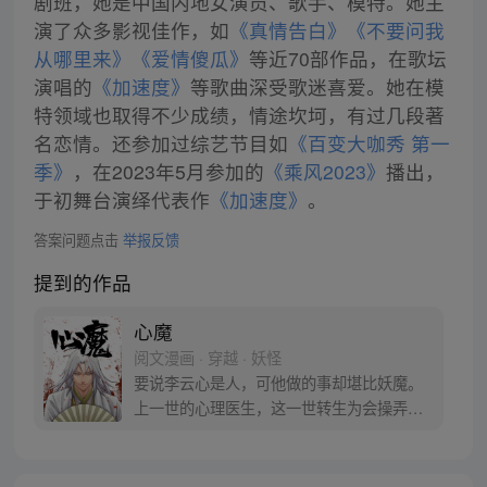
剧班，她是中国内地女演员、歌手、模特。她主
演了众多影视佳作，如
《真情告白》
《不要问我
从哪里来》
《爱情傻瓜》
等近70部作品，在歌坛
演唱的
《加速度》
等歌曲深受歌迷喜爱。她在模
特领域也取得不少成绩，情途坎坷，有过几段著
名恋情。还参加过综艺节目如
《百变大咖秀 第一
季》
，在2023年5月参加的
《乘风2023》
播出，
于初舞台演绎代表作
《加速度》
。
答案问题点击
举报反馈
提到的作品
心魔
阅文漫画 · 穿越 · 妖怪
要说李云心是人，可他做的事却堪比妖魔。
上一世的心理医生，这一世转生为会操弄术
法的画师，可他最会操弄的，还是人心。 被
道统追杀，与妖魔为伍。无论是人是妖，最
终都会沦为李云心的棋子。 就连拿人魂魄的