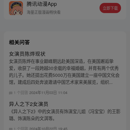
腾讯动漫App
黑白阎君见了他也要问一句：食人心魔何处
立即下载
来？ 李云心食人，也食人心。
海量正版漫画畅快看
相关问答
女演员陈烨现状
女演员陈烨在事业巅峰期远赴美国深造，在美国邂逅挚
爱，收获了一段跨越30余载的幸福婚姻，并育有两个优秀
的儿子。她还提出花费5000万在美国建立一座中国文化会
馆，建成后四处奔波邀请中国艺术家来美展览，组织...
1 个回答
2024年11月03日 11:04
异人之下2女演员
《异人之下2》中的女演员有饰演宝儿姐（冯宝宝）的王影
璐、饰演陈朵的文淇等。
1 个回答
2024年10月22日 19:45