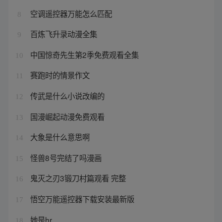
空调遥控器万能怎么匹配
8
百炼飞升录动漫全集
9
中国惊奇先生第2季免费观看全集
10
赛跑时的情景作文
11
传武是什么小说改编的
12
国漫崛起动漫免费观看
13
大象是什么意思啊
14
怪兽8号完结了吗漫画
15
鬼灭之刃3锻刀村篇观看 完整
16
悟空万能遥控器下载安装最新版
17
她是hr
18