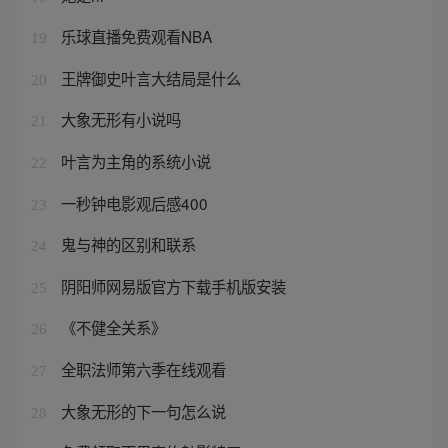
乐球直播免费观看NBA
19
王牌御史叶言大结局是什么
20
大象无形有小说吗
21
叶言为主角的系统小说
22
一秒钟电影观后感400
23
鬼与神的区别和联系
24
阴阳师网易版官方下载手机版安装
25
《不健全关系》
26
全职法师第六季在线观看
27
大象无形的下一句怎么说
28