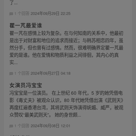
了...
1 个回答
2024年09月29日 22:25
瞿一芃最爱谁
瞿一芃在感情上较为复杂。在与何知南的关系中，他最初
是出于对财富和地位的追求而接近；与韩苏相恋四年，虽
然分手，但也曾有过感情。然而，很难明确界定瞿一芃最
爱的是谁。他在爱情和物质利益之间徘徊，其内心的真
实...
1 个回答
2024年09月27日 04:18
女演员冯宝宝
冯宝宝是一位演员。 在上世纪 60 年代，5 岁的她凭借电
影《毒丈夫》被观众认识，80 年代她凭借出演《武则天》
再度红遍香港台湾，其将武则天饰演得妩媚、威严，被观
众赞叹“最美武则天”。 她的身世颇...
1 个回答
2024年09月08日 12:01