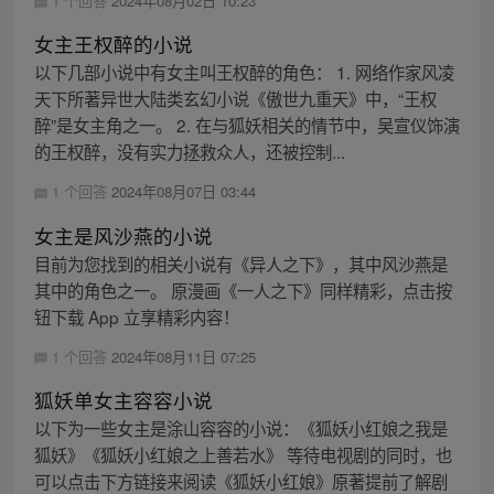
1 个回答
2024年08月02日 10:23
女主王权醉的小说
以下几部小说中有女主叫王权醉的角色： 1. 网络作家风凌
天下所著异世大陆类玄幻小说《傲世九重天》中，“王权
醉”是女主角之一。 2. 在与狐妖相关的情节中，吴宣仪饰演
的王权醉，没有实力拯救众人，还被控制...
1 个回答
2024年08月07日 03:44
女主是风沙燕的小说
目前为您找到的相关小说有《异人之下》，其中风沙燕是
其中的角色之一。 原漫画《一人之下》同样精彩，点击按
钮下载 App 立享精彩内容！
1 个回答
2024年08月11日 07:25
狐妖单女主容容小说
以下为一些女主是涂山容容的小说：《狐妖小红娘之我是
狐妖》《狐妖小红娘之上善若水》 等待电视剧的同时，也
可以点击下方链接来阅读《狐妖小红娘》原著提前了解剧