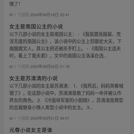
情了！
1 个回答
2024年08月18日 22:41
女主是南国公主的小说
以下几部小说的女主是南国公主： - 《我是嚣张跋扈、荒
淫无度的南国公主》，该小说中的公主上怼御史大夫，下
扇酸腐文人，其公主府还被杀手盯上。 - 《南国公主选夫
时，看上了我夫君》，文中的南国公主洛溪在选...
1 个回答
2024年08月24日 01:18
女主是苏清清的小说
以下几部小说的女主是苏清清： 1. 《我死后，妈妈哭着喊
错了》，在这部小说中，苏清清是救了妈妈一命并被认作
养女的角色。 2. 《冷面将军家的小厨娘》，苏清清是典型
的总裁替身小情人类型小说中的女主。 3...
1 个回答
2024年08月31日 09:01
元尊小说女主是谁