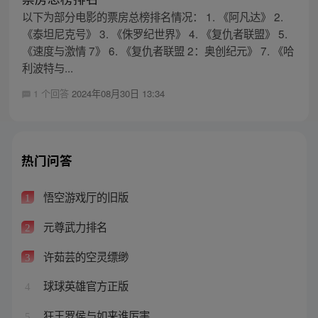
以下为部分电影的票房总榜排名情况： 1. 《阿凡达》 2.
《泰坦尼克号》 3. 《侏罗纪世界》 4. 《复仇者联盟》 5.
《速度与激情 7》 6. 《复仇者联盟 2：奥创纪元》 7. 《哈
利波特与...
1 个回答
2024年08月30日 13:34
热门问答
悟空游戏厅的旧版
1
元尊武力排名
2
许茹芸的空灵缥缈
3
球球英雄官方正版
4
狂王罗侯与如来谁厉害
5