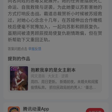
同名同姓的恶毒女配展开。她的任务是摆脱死亡
命运、自我救赎与逆袭，为此她要以苏影害她的
方式打响反击战。霸道总裁贺祈小时候被苏娅救
过，对她心心念念十几年，在苏娅伸出合作橄榄
枝后便毫不犹豫加入，一起向苏影和顾辰复仇。
虽期间被渣男顾辰搅局使复仇剧情跑偏，但在贺
祈帮助下又重回正轨。
答案问题点击
举报反馈
提到的作品
抱歉我拿的是女主剧本
阅文漫画 · 大女主 · 逆袭
周四、周日更新。 新婚前夜，未婚夫和闺蜜
偷情私奔。 抓住民政局前的男人：“墨总，
你新娘未到，我新郎落跑，不如……我们拼
个婚？” 婚前：“就算同床，我和你之间，也
不会有什么！” 婚后：“不试试看，怎么知
腾讯动漫App
道？” 渣男、绿茶、黑粉、对家来一个她撕