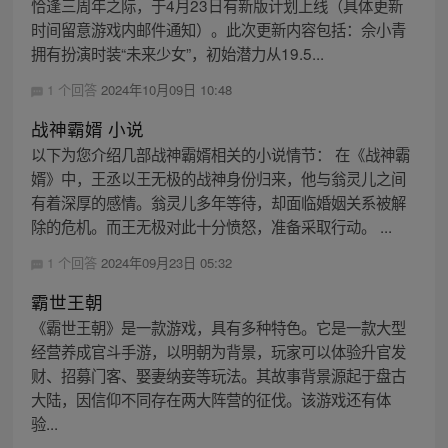
恰逢三周年之际，于4月23日有新版计划上线（具体更新
时间留意游戏内邮件通知）。此次更新内容包括：佘小青
拥有扮演时装“未来少女”，初始潜力从19.5...
1 个回答
2024年10月09日 10:48
战神霸婿 小说
以下为您介绍几部战神霸婿相关的小说情节： 在《战神霸
婿》中，王丞以王无极的战神身份归来，他与翁灵儿之间
有着深厚的感情。翁灵儿多年等待，却面临婚姻关系被解
除的危机。而王无极对此十分愤怒，准备采取行动。 ...
1 个回答
2024年09月23日 05:32
霸世王朝
《霸世王朝》是一款游戏，具有多种特色。它是一款大型
经营养成官斗手游，以明朝为背景，玩家可以体验升官发
财、招募门客、娶妻纳妾等玩法。其故事背景源起于盘古
大陆，因信仰不同存在两大阵营的征伐。该游戏还有体
验...