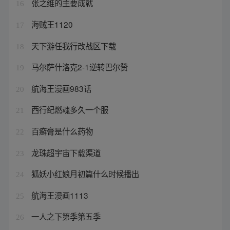
张之维的主要成就
16
海贼王1120
17
天下游任我行改战区下载
18
马尔萨什洛克2-1逆转巴尔赞
19
航海王漫画983话
20
西行纪燃魂多久一个服
21
百癣膏是什么药物
22
龙珠超宇宙下载渠道
23
狐妖小红娘月初篇什么时候播出
24
航海王漫画1113
25
一人之下第季第五季
26