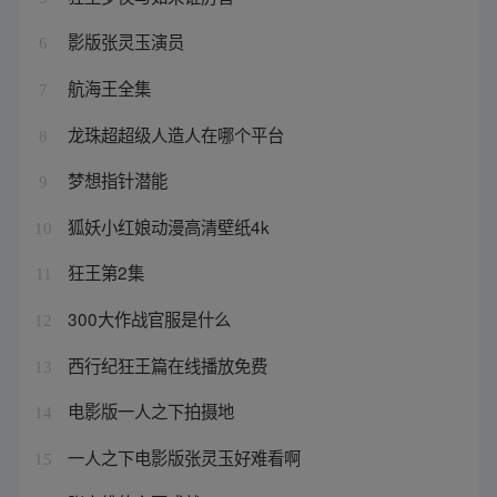
影版张灵玉演员
6
航海王全集
7
龙珠超超级人造人在哪个平台
8
梦想指针潜能
9
狐妖小红娘动漫高清壁纸4k
10
狂王第2集
11
300大作战官服是什么
12
西行纪狂王篇在线播放免费
13
电影版一人之下拍摄地
14
一人之下电影版张灵玉好难看啊
15