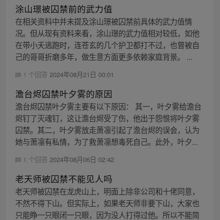
涂山璟被囚禁前的武力值
在相关资料中并未提及涂山璟被囚禁前具体的武力值情
况。但从现有资料来看，涂山璟的武力值相对较低，如他
在带小夭逃跑时，连苍玄的几个护卫都打不过，也曾被自
己的哥哥折磨多年，做生意方面更多依赖家庭背景。 ...
1 个回答
2024年08月21日 00:01
澹台烬囚禁叶夕雾的原因
澹台烬囚禁叶夕雾主要有以下原因： 其一，叶夕雾给澹台
烬钉了灭魂钉，这让澹台烬受了伤，他出于怨恨将叶夕雾
囚禁。其二，叶夕雾放走萧凛引起了澹台烬的误会，认为
她与萧凛有私情，为了救萧凛想毒死自己。此外，叶夕...
1 个回答
2024年08月06日 02:42
老天师被囚禁不能见人吗
老天师被囚禁在龙虎山上，明面上除非公司和十佬同意，
不然不得下山。但实际上，如果老天师非要下山，大家也
只能睁一只眼闭一只眼，因为没人打得过他。所以不能简