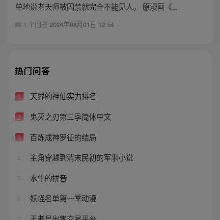
单地说老天师被囚禁就完全不能见人。 原漫画《...
1 个回答
2024年08月01日 12:54
热门问答
天界的神仙实力排名
1
鬼灭之刃第三季简体中文
2
百炼成神罗征的结局
3
主角穿越到清末民初的军事小说
4
水牛的拼音
5
妖怪名单第一季动漫
6
王者号出售交易平台
7