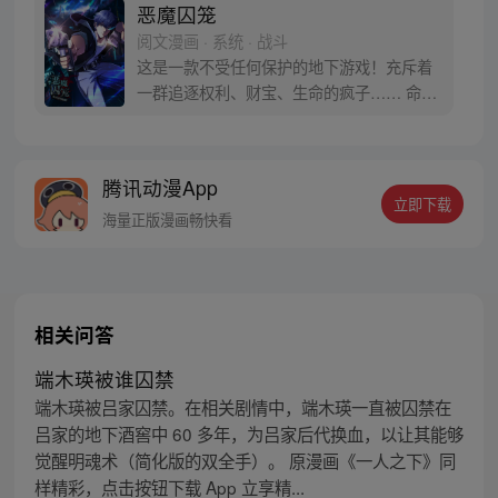
恶魔囚笼
阅文漫画 · 系统 · 战斗
这是一款不受任何保护的地下游戏！充斥着
一群追逐权利、财宝、生命的疯子…… 命不
久矣的主角秦然，选择毅然进入其中——为
了活下去的机会！
腾讯动漫App
立即下载
海量正版漫画畅快看
相关问答
端木瑛被谁囚禁
端木瑛被吕家囚禁。在相关剧情中，端木瑛一直被囚禁在
吕家的地下酒窖中 60 多年，为吕家后代换血，以让其能够
觉醒明魂术（简化版的双全手）。 原漫画《一人之下》同
样精彩，点击按钮下载 App 立享精...