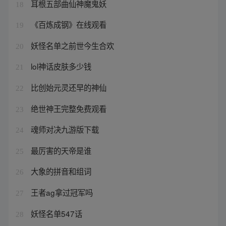
耳根五部曲仙神魔鬼妖
18
《百炼成钢》在线观看
19
妖怪名单之前世今生合欢
20
lol神话皮肤多少钱
21
比创始元灵还早的神仙
22
绝世神王完整免费观看
23
魂师对决九游版下载
24
最厉害的天帝是谁
25
大象的拼音和组词
26
王者ag拿过冠军吗
27
妖怪名单547话
28