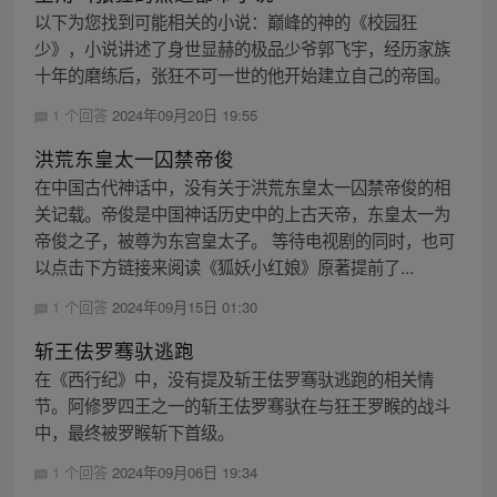
以下为您找到可能相关的小说：巅峰的神的《校园狂
少》，小说讲述了身世显赫的极品少爷郭飞宇，经历家族
十年的磨练后，张狂不可一世的他开始建立自己的帝国。
1 个回答
2024年09月20日 19:55
洪荒东皇太一囚禁帝俊
在中国古代神话中，没有关于洪荒东皇太一囚禁帝俊的相
关记载。帝俊是中国神话历史中的上古天帝，东皇太一为
帝俊之子，被尊为东宫皇太子。 等待电视剧的同时，也可
以点击下方链接来阅读《狐妖小红娘》原著提前了...
1 个回答
2024年09月15日 01:30
斩王佉罗骞驮逃跑
在《西行纪》中，没有提及斩王佉罗骞驮逃跑的相关情
节。阿修罗四王之一的斩王佉罗骞驮在与狂王罗睺的战斗
中，最终被罗睺斩下首级。
1 个回答
2024年09月06日 19:34