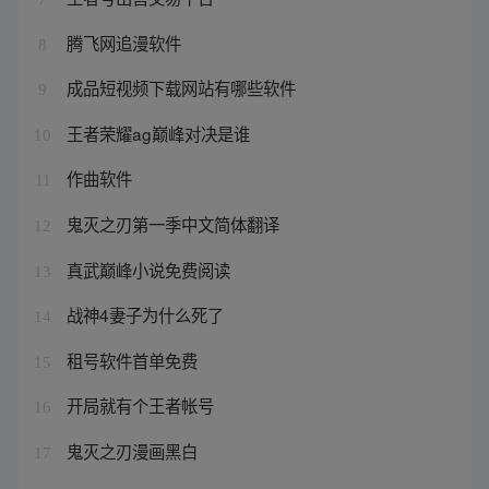
腾飞网追漫软件
8
成品短视频下载网站有哪些软件
9
王者荣耀ag巅峰对决是谁
10
作曲软件
11
鬼灭之刃第一季中文简体翻译
12
真武巅峰小说免费阅读
13
战神4妻子为什么死了
14
租号软件首单免费
15
开局就有个王者帐号
16
鬼灭之刃漫画黑白
17