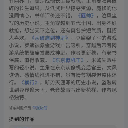
有两界门，魔宗成他长生提款机，主角要收集破
碎的长生道果，从低武世界掠夺资源，魔修的他
没同情心，书单评价还不错。
《匪帅》
，泣风尘
写的历史小说，主角穿越到五代十国，出身不好
就抢，想坐天下之位，还有莫名护短气质，挺招
人喜欢。
《从破庙到神庭》
，豆腐架子写的游戏
小说，罗斌被氪金游戏广告吸引，穿越后带着网
游系统把破庙发展成神庭，作者更新稳，有老书
保底，值得收藏。
《东京僚机王》
，米酱失败中
写的轻小说，主角在东京从僚机变后宫王，文风
诙谐，感情线推进不错，虽有情节割裂但整体还
行。
《横行》
，断刃天涯写的历史小说，盗贼转
世到异界偷天下，老套故事写出新花样，作者风
格独特。
答案问题点击
举报反馈
提到的作品