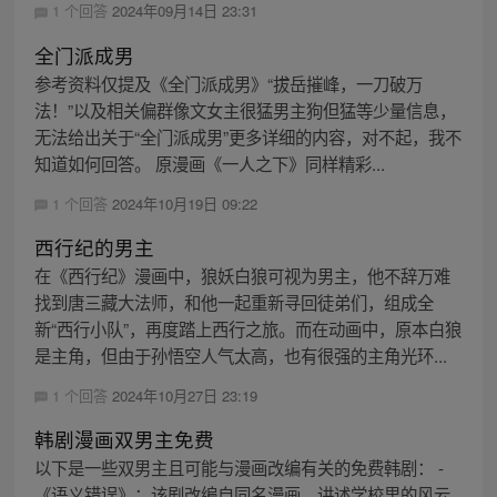
1 个回答
2024年09月14日 23:31
全门派成男
参考资料仅提及《全门派成男》“拔岳摧峰，一刀破万
法！”以及相关偏群像文女主很猛男主狗但猛等少量信息，
无法给出关于“全门派成男”更多详细的内容，对不起，我不
知道如何回答。 原漫画《一人之下》同样精彩...
1 个回答
2024年10月19日 09:22
西行纪的男主
在《西行纪》漫画中，狼妖白狼可视为男主，他不辞万难
找到唐三藏大法师，和他一起重新寻回徒弟们，组成全
新“西行小队”，再度踏上西行之旅。而在动画中，原本白狼
是主角，但由于孙悟空人气太高，也有很强的主角光环...
1 个回答
2024年10月27日 23:19
韩剧漫画双男主免费
以下是一些双男主且可能与漫画改编有关的免费韩剧： -
《语义错误》：该剧改编自同名漫画，讲述学校里的风云