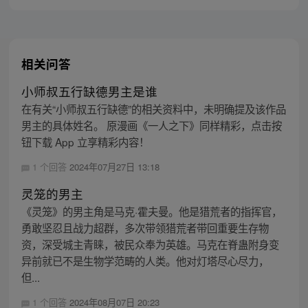
相关问答
小师叔五行缺德男主是谁
在有关“小师叔五行缺德”的相关资料中，未明确提及该作品
男主的具体姓名。 原漫画《一人之下》同样精彩，点击按
钮下载 App 立享精彩内容！
1 个回答
2024年07月27日 13:18
灵笼的男主
《灵笼》的男主角是马克·霍夫曼。他是猎荒者的指挥官，
勇敢坚忍且战力超群，多次带领猎荒者带回重要生存物
资，深受城主青睐，被民众奉为英雄。马克在脊蛊附身变
异前就已不是生物学范畴的人类。他对灯塔尽心尽力，
但...
1 个回答
2024年08月07日 20:23