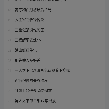
苏苏和白月初最后结局
18
大主宰之牧锋传说
19
王也张楚岚谁厉害
20
王权醉李去浊cp
21
涂山红红生气
22
胡先煦人品好差
23
一人之下最新漫画免费观看下拉式
24
西行纪傲雪最终结局
25
狂飙1-39全集免费播放
26
异人之下第二部17集播放
27