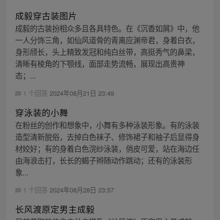
成毅穿古装图片
成毅的古装扮相众多且各具特色。在《沉香如屑》中，他
一人分饰三角，如仙风道骨的青离应渊帝君，身着白衣，
身形颀长，头上精致发冠和纯白丝带，高挺秀气的鼻梁，
清晰有棱角的下颚线，面部走势流畅，展现出高贵神
态；...
1 个回答
2024年08月21日 23:49
穿泳装的小舞
在粉丝的创作和想象中，小舞有多种泳装形象。有的泳装
造型清新脱俗，去掉白色袜子、修饰裙子和袖子后显得身
材姣好；有的身着白色浣纱泳装，俏皮可爱，站在海边任
由海浪击打，长长的蝎子辫随动作跳动；还有的泳装形
象...
1 个回答
2024年08月28日 23:57
长风渡原定男主成毅