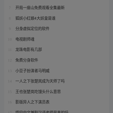
开局一座山免费观看全集最新
7
狐妖小红娘4大妖皇是谁
8
分身虚拟定位的软件
9
电视剧师魂
10
龙珠电影有几部
11
免费分身软件
12
小豆子扮演者马明威
13
一人之下张楚岚成为天师了吗
14
王也张楚岚吃馒头什么意思
15
影版异人之下演员表
16
悟空中文兼职汉语老师是真的吗
17