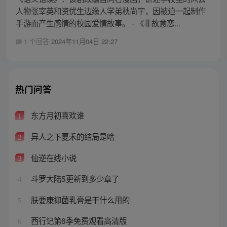
人物张宰英和资优生边缘人学弟秋尚宇，因被迫一起制作
手游而产生感情的校园爱情故事。 - 《非故意恋...
1 个回答
2024年11月04日 22:27
热门问答
东方月初喜欢谁
1
异人之下夏禾的结局是啥
2
仙逆在线小说
3
斗罗大陆5更新到多少章了
4
肤要康抑菌乳膏是干什么用的
5
西行记第6季免费观看高清版
6