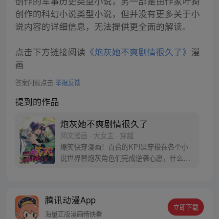
创作的军事历史类型小说，另一部是由作家叶猗
创作的科幻小说类型小说，但并没有更多关于小
说内容的详细信息，无法提供更全面的解读。
点击下方链接阅读
《炮灰她不爽剧情很久了》
漫
画
答案问题点击
举报反馈
提到的作品
炮灰她不爽剧情很久了
阅文漫画 · 大女主 · 穿越
爆笑快穿漫画！百合的KPI是穿梭在各个小
说世界替炮灰角色们完成逆袭心愿，什么渣
男渣女命运不公，全都退退退！不过，下达
快穿KPI的这位老板怎么是个古风冰山男，
长得还怪好看的嘞？
腾讯动漫App
立即下载
海量正版漫画畅快看