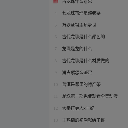
古龙珠什么意思
3
七龙珠布玛是谁老婆
4
万妖圣祖主角身世
5
古代龙珠是什么颜色的
6
龙珠是龙的什么
7
古代龙珠是什么材质做的
8
海古紫怎么鉴定
9
普洱是哪里的特产茶
10
龙珠第一部免费观看全集动漫
11
大奉打更人x王妃
12
王鹤棣的初吻献给了谁
13