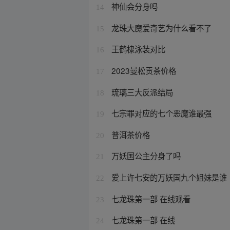
神仙会分身吗
14
龙珠大魔爱奇艺为什么看不了
15
王鹤棣泳装对比
16
2023曼松贡茶价格
17
琉璃三大反派结局
18
七宗罪对应的七个恶魔谁最强
19
普洱茶价格
20
万妖国公主分身了吗
21
爱上许七安的万妖国九个姐妹是谁
22
七龙珠第一部 在线观看
23
七龙珠第一部 在线
24