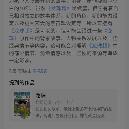
为核心人物展开新的故事，填补了原作漫画中空
白的10年。虽然
《龙珠超》
是续篇，但它有着自
己相对独立的故事体系、新的角色、新的能力设
定以及更为宏大的宇宙观设定等。所以直接看
《龙珠超》
是可以的，但可能会错过一些
《龙
珠》
原作中的背景故事、人物关系发展以及一些
经典情节等内容，这可能会对理解
《龙珠超》
中
的部分情节、角色情感以及一些梗的来源等造成
一定影响。
答案问题点击
举报反馈
提到的作品
龙珠
翻翻动漫 · 战斗 · 热血
很久很久以前，地球上散落着七颗神奇的龙
珠，传说只要聚齐它们，神龙就会出现，并
可以为人实现一个愿望。为了寻找龙珠，布
尔玛和孙悟空踏上了奇妙的寻珠之旅……