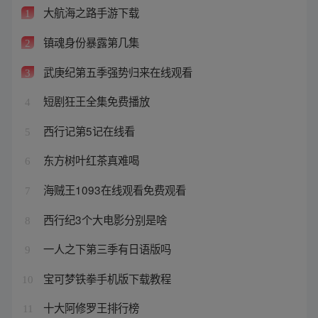
大航海之路手游下载
1
镇魂身份暴露第几集
2
武庚纪第五季强势归来在线观看
3
短剧狂王全集免费播放
4
西行记第5记在线看
5
东方树叶红茶真难喝
6
海贼王1093在线观看免费观看
7
西行纪3个大电影分别是啥
8
一人之下第三季有日语版吗
9
宝可梦铁拳手机版下载教程
10
十大阿修罗王排行榜
11