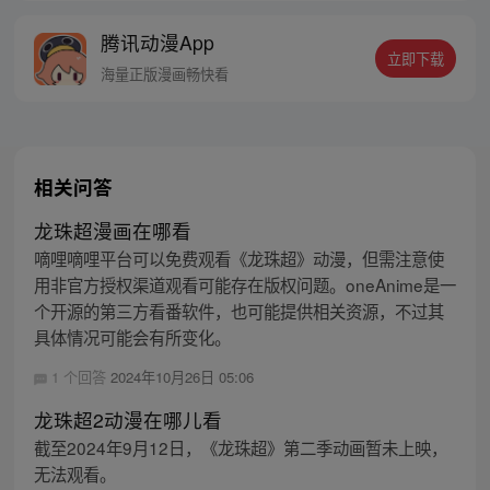
腾讯动漫App
立即下载
海量正版漫画畅快看
相关问答
龙珠超漫画在哪看
嘀哩嘀哩平台可以免费观看《龙珠超》动漫，但需注意使
用非官方授权渠道观看可能存在版权问题。oneAnime是一
个开源的第三方看番软件，也可能提供相关资源，不过其
具体情况可能会有所变化。
1 个回答
2024年10月26日 05:06
龙珠超2动漫在哪儿看
截至2024年9月12日，《龙珠超》第二季动画暂未上映，
无法观看。