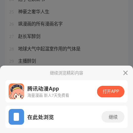
神豪之奢华人生
25
飒漫画的所有漫画名字
26
赵长军醉剑
27
地球大气中起温室作用的气体是
28
主播醉剑
29
赵长军醉剑武术表演
继续浏览精彩内容
30
腾讯动漫App
打开APP
海量漫画 新人7天免费看
腾讯漫画
起点读书
QQ阅读
网站备案/许可证号：粤B2-20090059-5
在此处浏览
继续
Copyright©1998 - 2026 Tencent. All Rights Reserved