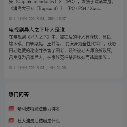
头（Captain of Industry）》（PC），聚焦于建造本身。 -
《海岛大亨 6（Tropico 6）》（PC / PS4 / Xbo...
1 个回答
2024年08月28日 15:27
电视剧异人之下坏人是谁
在电视剧《异人之下》中，被提及的坏人有龚庆、吕良、
端木瑛、白鸮梁挺、王并等。 龚庆身为全性代掌门，获取
田老隐藏的秘密并杀害了田老，最终被老天师追杀致死。
吕良身为吕家后人，被家族冤枉杀害妹妹而逃离家族...
1 个回答
2024年08月14日 21:29
热门问答
哈利波特魔法能力排名
1
杜大浩最后结局是什么
2