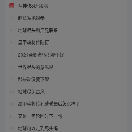
斗神诀ol开服表
3
赵长军地躺拳
4
地球尽头和尸兄联系
5
星甲魂将传陆衍
6
2021圣职者转职哪个好
7
世界尽头的意思是
8
那些动漫要下架
9
地球尽头古风
10
星甲魂将传孔馨馨最后怎么样了
11
又是一年轮回时下一句
12
地球可以走到尽头吗
13