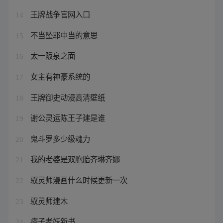
王牌战争官网入口
14
不当坠耶中当的意思
15
太一阪泉之面
16
女主有神豪系统的
17
王牌御史动漫高清壁纸
18
谢公灵运陈王子建是谁
19
鬼斗罗多少级魂力
20
我的老婆是双胞胎齐琳齐娜
21
驭灵师漫画什么时候更新一次
22
驭灵师建木
23
痞子老妖新书
24