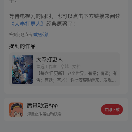
子。
等待电视剧的同时，也可以点击下方链接来阅读
《大奉打更人》
经典原著了！
答案问题点击
举报反馈
提到的作品
大奉打更人
绘远工作室 · 穿越 · 女神
【每六/日更新】 这个世界，有儒；有道；有
佛；有妖；有术！ 许七安穿越醒来，发现自
己身处囹圄，三日后就要流放边陲？！ 他起
初的梦想只是自保，顺便在这个世界里当个
富翁悠闲度日，结果…… 改编自阅文集团作
腾讯动漫App
者卖报小郎君同名小说 QQ群号：
立即下载
799493374
海量正版漫画畅快看