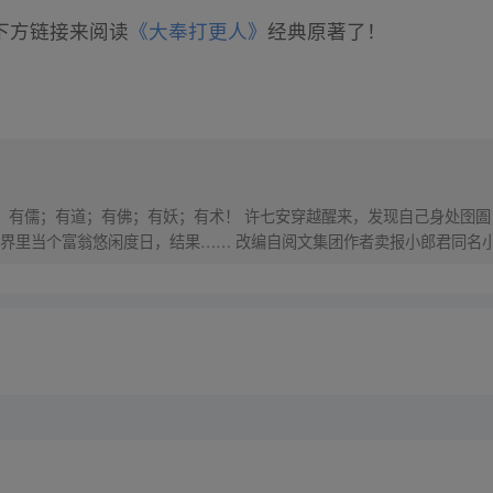
下方链接来阅读
《大奉打更人》
经典原著了！
界，有儒；有道；有佛；有妖；有术！ 许七安穿越醒来，发现自己身处囹圄
里当个富翁悠闲度日，结果…… 改编自阅文集团作者卖报小郎君同名小说 Q