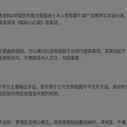
资料2中提到布鲁可假面骑士木人极狐霸牛僵尸漆黑将军拼装玩具，
来阅读《狐妖小红娘》原著提...
于歌曲的视频，可以通过抖音等视频平台进行搜索查找。其歌词如下
侧到天亮。不想和任何人交往，包括家里...
：不作为主要输出手段，若不用于打大世界跑图可不优先升级。其动作
机制无特定加强该天赋的机制，...
下这些：梦境队伍核心萌王，其他宠物如伯爵加纳尔、泽米亚、牛魔