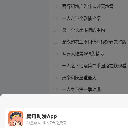
西行纪敖广为什么讨厌敖雪
22
一人之下全剧情介绍
23
第一个长出眼睛的生物
24
龙珠超第二季国语在线观看完整版
25
斗罗大陆第265集精彩
26
一人之下动漫第二季国语在线观看
27
妖帝和妖皇谁最大
28
一人之下第一季动漫
29
涂山红红东方月初成亲
30
腾讯动漫App
海量漫画 新人7天免费看