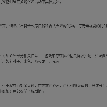
宠物也曾在梦境召唤活动中集体复出。 ...
规范，请您提出符合公序良俗和合法合规的问题。 等待电视剧的同
下为您介绍部分相关信息： - 游戏中存在多种精灵阵容搭配，如龙
、妙蛙种子、水龟、喷火龙）、元素...
。但王权在面对金兵时，首先放弃庐州，由和州继续南逃，导致长江
小红娘》原著提前了解剧情了！