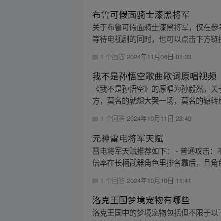
布鲁可假面骑士漆黑将军
关于布鲁可假面骑士漆黑将军，仅在参考
等待电视剧的同时，也可以点击下方链接
1 个回答
2024年11月04日 01:33
我不是孙悟空歌曲歌词原唱视频
《我不是孙悟空》的原唱为孙毅然。关
方，莫名的就想大哭一场，莫名的辗转反
1 个回答
2024年10月11日 23:49
元神雷电将军天赋
雷电将军天赋推荐如下： - 普通攻击
倍率在长柄武器角色里排名靠后，且角色
1 个回答
2024年10月10日 11:41
洛克王国梦境宠物有哪些
洛克王国中的梦境宠物包括但不限于以