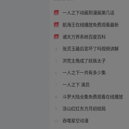
一人之下动画到漫画第几话
1
航海王在线播放免费观看最新
2
诸天万界系统百度百科
3
张灵玉最后变坏了吗视频讲解
4
洪荒主角成了妖族太子
5
一人之下一共有多少集
6
一人之下 演员
7
斗罗大陆全集免费观看在线播放
8
涂山红红东方月初结局
9
吞噬星空动漫
10