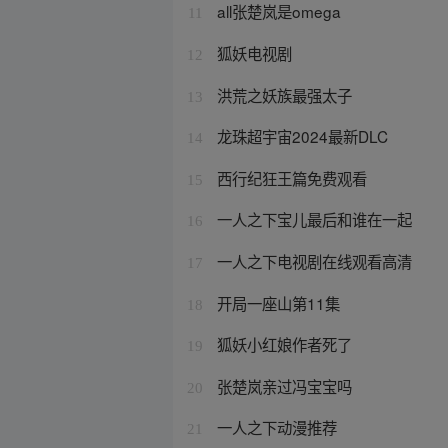
all张楚岚是omega
11
狐妖电视剧
12
洪荒之妖族最强太子
13
龙珠超宇宙2024最新DLC
14
西行纪狂王篇免费观看
15
一人之下宝儿最后和谁在一起
16
一人之下电视剧在线观看高清
17
开局一座山第11集
18
狐妖小红娘作者死了
19
张楚岚亲过冯宝宝吗
20
一人之下动漫推荐
21