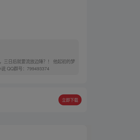
，三日后就要流放边陲？！ 他起初的梦
Q群号：799493374
立即下载