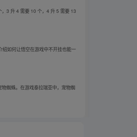
 升 4 需要 10 个，4 升 5 需要 13
如介绍如何让悟空在游戏中不开挂也能一
宠物蜘蛛。在游戏泰拉瑞亚中，宠物蜘