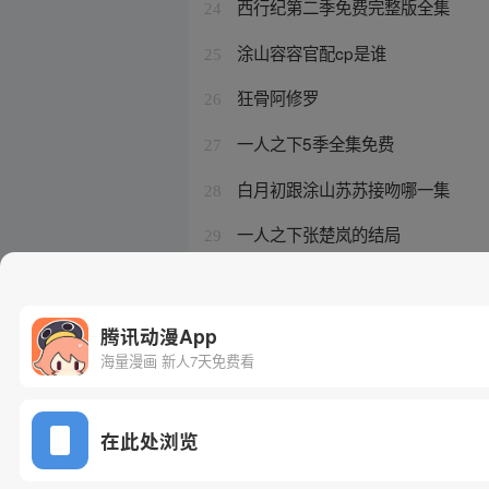
西行纪第二季免费完整版全集
24
涂山容容官配cp是谁
25
狂骨阿修罗
26
一人之下5季全集免费
27
白月初跟涂山苏苏接吻哪一集
28
一人之下张楚岚的结局
29
一人之下漫画在线观看
30
腾讯动漫App
海量漫画 新人7天免费看
在此处浏览