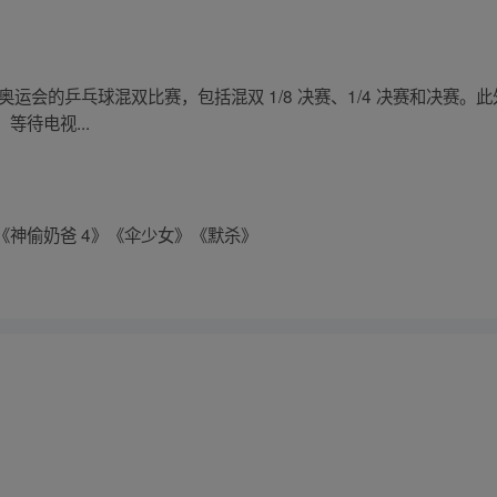
运会的乒乓球混双比赛，包括混双 1/8 决赛、1/4 决赛和决赛。此
等待电视...
《神偷奶爸 4》《伞少女》《默杀》