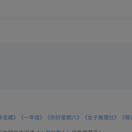
寻宝藏》
《一年级》
《你好星期六》
《女子推理社》
《噗