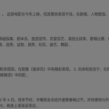
》。 这部电影在今年上映，但其票房表现不佳，在剧情、人物塑造
悬疑探案、剧本杀、旅游宣传、恋爱综艺、演技比拼类、歌唱比赛、
、选秀、益智、搞笑、纪实、曲艺、舞蹈...
杨晓柔和宋雨琛，在剧集《彼岸花》中有精彩表现。 2. 刘卓和张佳宁，在
麻辣烫》中的配...
012 年 4 月。母亲节时，许曦恩会去给外婆黄春梅过节，并热情地
卡。她身上逐渐呈现出...