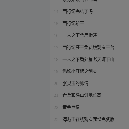
西行纪完结了吗
14
西行纪斩王
15
一人之下票房惨淡
16
西行纪狂王免费版观看平台
17
一人之下番外篇老天师下山
18
狐妖小红娘之剑灵
19
张灵玉的师傅
20
青丘和涂山谁地位高
21
黄金巨猿
22
海贼王在线观看完整免费版
23