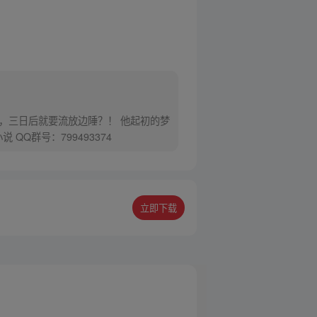
，三日后就要流放边陲？！ 他起初的梦
Q群号：799493374
立即下载