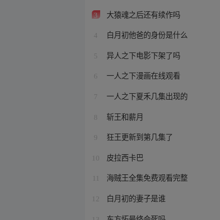
大猿魂之后还有续作吗
3
白月初他爸的身份是什么
4
异人之下电影下架了吗
5
一人之下漫画在线观看
6
一人之下夏禾几集出现的
7
斩王和薪月
8
狂王更新到第几集了
9
皮拉西卡巴
10
海贼王全集免费观看完整
11
白月初的妻子是谁
12
东方炻最终会死吗
13