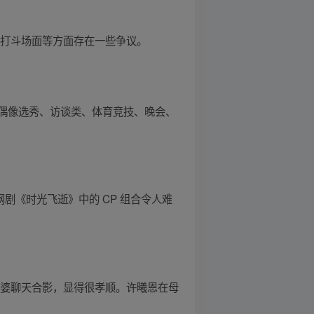
、打斗场面等方面存在一些争议。
偶像选秀、访谈类、体育竞技、晚会、
网剧《时光飞逝》中的 CP 组合令人难
与外婆聊天合影，显得很孝顺。许曦恩在母