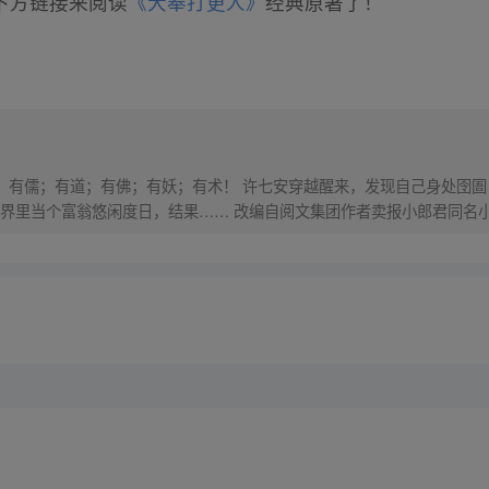
下方链接来阅读
《大奉打更人》
经典原著了！
界，有儒；有道；有佛；有妖；有术！ 许七安穿越醒来，发现自己身处囹圄
里当个富翁悠闲度日，结果…… 改编自阅文集团作者卖报小郎君同名小说 Q