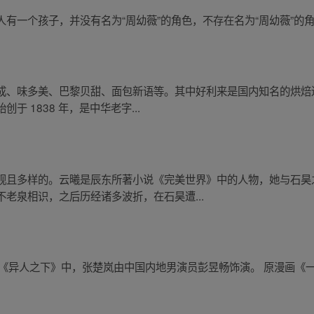
有一个孩子，并没有名为“周幼薇”的角色，不存在名为“周幼薇”的
、味多美、巴黎贝甜、面包新语等。其中好利来是国内知名的烘焙连锁
 1838 年，是中华老字...
观且多样的。云曦是辰东所著小说《完美世界》中的人物，她与石昊
老泉相识，之后历经诸多波折，在石昊遭...
奇幻电视剧《异人之下》中，张楚岚由中国内地男演员彭昱畅饰演。 原漫画《