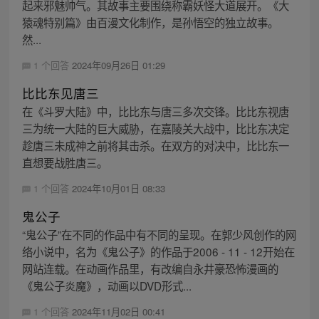
起来邪魅帅气。其故事主要围绕称霸妖怪大道展开。《大
猿魂特别篇》由百漫文化制作，是孙悟空的独立故事。
然...
1 个回答
2024年09月26日 01:29
比比东见唐三
在《斗罗大陆》中，比比东与唐三多次交锋。比比东视唐
三为统一大陆的巨大威胁，在嘉陵关大战中，比比东决定
趁唐三未成神之前将其击杀。在双方的对决中，比比东一
直想要战胜唐三。
1 个回答
2024年10月01日 08:33
鬼公子
“鬼公子”在不同的作品中有不同的呈现。在郭少风创作的网
络小说中，名为《鬼公子》的作品于2006 - 11 - 12开始在
网站连载。在动画作品里，有改编自永井豪恐怖漫画的
《鬼公子炎魔》，动画以DVD形式...
1 个回答
2024年11月02日 00:41