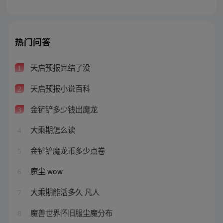
热门问答
天启预报完结了没
1
天启预报小说百科
2
金铲铲多少钱出魔龙
3
大乘期怎么读
4
金铲铲魔龙币多少点卷
5
魔尘 wow
6
大乘期能活多久 凡人
7
魔兽世界怀旧服尘魔分布
8