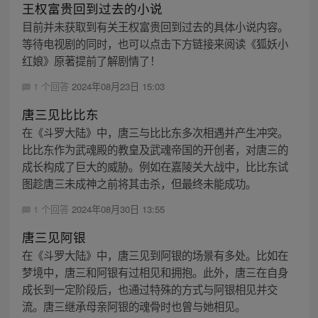
王权富贵回到过去的小说
目前并未获取到有关王权富贵回到过去的具体小说内容。
等待电视剧的同时，也可以点击下方链接来阅读《狐妖小
红娘》原著提前了解剧情了！
1 个回答
2024年08月23日 15:03
唐三见比比东
在《斗罗大陆》中，唐三与比比东多次相遇并产生冲突。
比比东作为武魂殿的教皇及武魂帝国的开创者，对唐三的
成长构成了巨大的威胁。例如在嘉陵关大战中，比比东试
图趁唐三未成神之前将其击杀，但最终未能成功。
1 个回答
2024年08月30日 13:55
唐三见阿银
在《斗罗大陆》中，唐三见到阿银的场景有多处。比如在
梦境中，唐三和阿银有过相见和拥抱。此外，唐三在自身
成长到一定阶段后，也通过特殊的方式与阿银相见并交
流。唐三继承母亲阿银的魂骨时也曾与她相见。