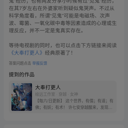
鬼”经历；也有网友分享小时候有过“见鬼”经历，
在其7岁左右在外婆家听到疑似鬼哭声。不过从
科学角度看，所谓“见鬼”可能是电磁场、次声
波、霉菌、一氧化碳中毒等因素造成的心理或生
理反应，并不一定是鬼真实存在。
等待电视剧的同时，也可以点击下方链接来阅读
《大奉打更人》
经典原著了！
答案问题点击
举报反馈
提到的作品
大奉打更人
绘远工作室 · 穿越 · 女神
【每六/日更新】 这个世界，有儒；有道；有
佛；有妖；有术！ 许七安穿越醒来，发现自
己身处囹圄，三日后就要流放边陲？！ 他起
初的梦想只是自保，顺便在这个世界里当个
富翁悠闲度日，结果…… 改编自阅文集团作