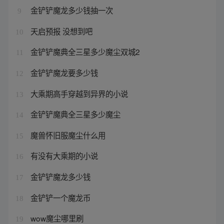
金铲铲魔龙多少钱抽一次
9
天启预报 没想到吧
10
金铲铲魔典全三星多少魔尘双城2
11
金铲铲魔龙要多少钱
12
大乘期高手穿越到异界的小说
13
金铲铲魔典全三星多少魔尘
14
魔兽怀旧服魔尘什么用
15
有没有大乘期的小说
16
金铲铲魔龙多少钱
17
金铲铲一个魔龙币
18
wow魔尘哪里刷
19