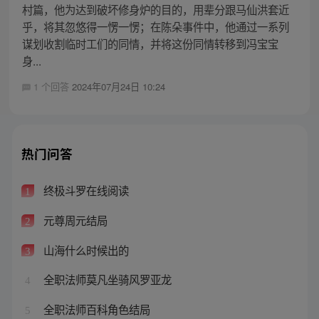
村篇，他为达到破坏修身炉的目的，用辈分跟马仙洪套近
乎，将其忽悠得一愣一愣；在陈朵事件中，他通过一系列
谋划收割临时工们的同情，并将这份同情转移到冯宝宝
身...
1 个回答
2024年07月24日 10:24
热门问答
终极斗罗在线阅读
1
元尊周元结局
2
山海什么时候出的
3
全职法师莫凡坐骑风罗亚龙
4
全职法师百科角色结局
5