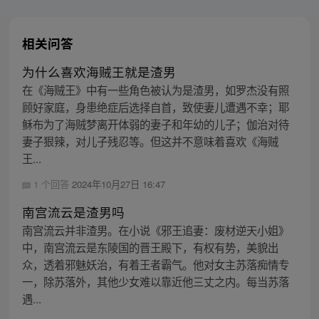
相关问答
为什么喜欢海贼王就是渣男
在《海贼王》中有一些角色被认为是渣男，如罗杰没有照
顾好家庭，身患绝症后选择自首，致使妻儿遭遇不幸；耶
稣布为了海贼梦离开体弱的妻子和年幼的儿子；伽治对待
妻子狠辣，对儿子残忍等。但这并不意味着喜欢《海贼
王...
1 个回答
2024年10月27日 16:47
南宫流云是渣男吗
南宫流云并非渣男。在小说《邪王追妻：废材逆天小姐》
中，南宫流云是东陵国的晋王殿下，有权有势，美貌出
众，透着邪魅妖治，有着王者霸气。他对女主苏落痴情专
一，除苏落外，其他少女难以靠近他三丈之内。每当苏落
遇...