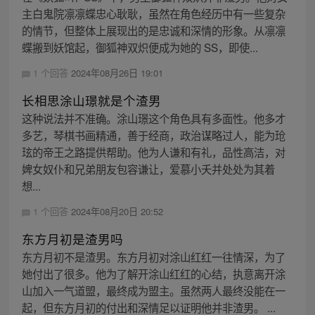
主白鬼院凛凛蝶忠心耿耿，虽然在角色经历中有一些复杂
的情节，但整体上展现出的是忠诚和深情的形象。从凛凛
蝶搬到妖馆起，御狐神双炽便成为她的 SS，即使...
1 个回答
2024年08月26日 19:01
长相思涂山璟就是个渣男
这种说法并不准确。涂山璟这个角色具有多面性。他多才
多艺，琴棋书画精通，善于经商，政治谋略过人，能为玱
玹的帝王之路提供帮助。他为人谦和有礼，品性高洁，对
婢女奴仆和兄弟朋友包容谦让，爱慕小夭并处处为其着
想...
1 个回答
2024年08月20日 20:52
东方月初是渣男吗
东方月初不是渣男。东方月初对涂山红红一往情深，为了
她付出了很多。他为了解开涂山红红的心结，执意离开涂
山加入一气道盟，最终成为盟主。虽然两人最终没能在一
起，但东方月初的付出和深情足以证明他并非渣男。 ...