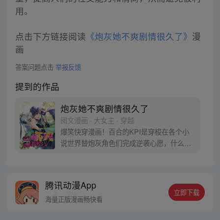
用。
点击下方链接阅读
《炮灰她不爽剧情很久了》
漫
画
答案问题点击
举报反馈
提到的作品
炮灰她不爽剧情很久了
阅文漫画 · 大女主 · 穿越
爆笑快穿漫画！百合的KPI是穿梭在各个小
说世界替炮灰角色们完成逆袭心愿，什么渣
男渣女命运不公，全都退退退！不过，下达
快穿KPI的这位老板怎么是个古风冰山男，
长得还怪好看的嘞？
腾讯动漫App
立即下载
海量正版漫画畅快看