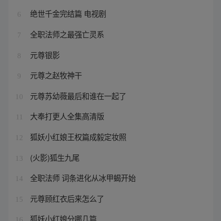
绝世千金完结篇 电视剧
6
全职法师之最强亡灵系
7
元尊银影
8
元尊之赵牧神干
9
元尊苏幼薇最后和谁在一起了
10
大奉打更人全集高清版
11
狐妖小红娘王权篇成毅定妆照
12
(火影)狐生九尾
13
全职法师 词条进化从冰甲蝎开始
14
元尊顾红衣后来怎么了
15
狐妖小红娘分哪几篇
16