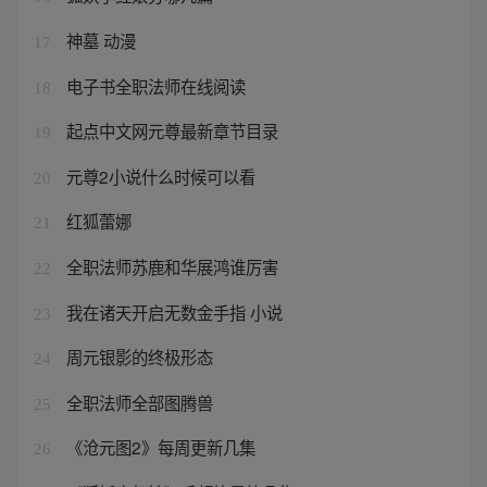
神墓 动漫
17
电子书全职法师在线阅读
18
起点中文网元尊最新章节目录
19
元尊2小说什么时候可以看
20
红狐蕾娜
21
全职法师苏鹿和华展鸿谁厉害
22
我在诸天开启无数金手指 小说
23
周元银影的终极形态
24
全职法师全部图腾兽
25
《沧元图2》每周更新几集
26