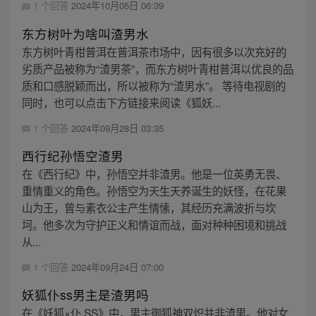
1 个回答
2024年10月05日 06:39
东方树叶为啥叫渣男水
东方树叶青柑普洱在普洱茶市场中，因有很多以次充好的
劣质产品被称为“渣男茶”，而东方树叶青柑普洱以优良的品
质和口感脱颖而出，所以被称为“渣男水”。 等待电视剧的
同时，也可以点击下方链接来阅读《狐妖...
1 个回答
2024年09月28日 03:35
西行纪孙悟空渣男
在《西行纪》中，孙悟空并非渣男。他是一位英勇无畏、
重情重义的角色。孙悟空为天生天养诞生的妖怪，在花果
山为王，曾与素衣公主产生情愫，其经历充满波折与坎
坷。他多次为守护正义和情谊而战，面对种种困境和挑战
从...
1 个回答
2024年09月24日 07:00
妖狐仆ss男主是渣男吗
在《妖狐×仆 SS》中，男主御狐神双炽并非渣男。他对女