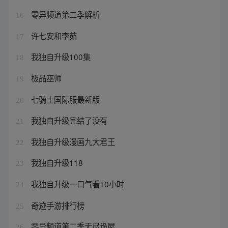
零异频道第二季解析
16
许七安和李茹
17
我独自升级100集
18
极品巫师
19
七骑士国际服最新版
20
我独自升级完结了没有
21
我独自升级漫画九大君王
22
我独自升级118
23
我独自升级一口气看10小时
24
奇迹手游排行榜
25
零异频道第二季无尽诡屋
26