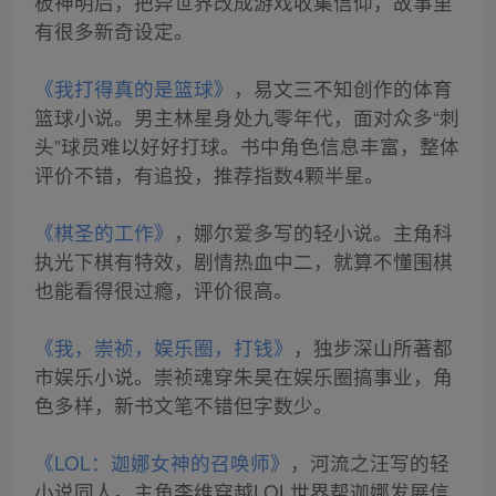
板神明后，把异世界改成游戏收集信仰，故事里
有很多新奇设定。
《我打得真的是篮球》
，易文三不知创作的体育
篮球小说。男主林星身处九零年代，面对众多“刺
头”球员难以好好打球。书中角色信息丰富，整体
评价不错，有追投，推荐指数4颗半星。
《棋圣的工作》
，娜尔爱多写的轻小说。主角科
执光下棋有特效，剧情热血中二，就算不懂围棋
也能看得很过瘾，评价很高。
《我，崇祯，娱乐圈，打钱》
，独步深山所著都
市娱乐小说。崇祯魂穿朱昊在娱乐圈搞事业，角
色多样，新书文笔不错但字数少。
《LOL：迦娜女神的召唤师》
，河流之汪写的轻
小说同人。主角李维穿越LOL世界帮迦娜发展信