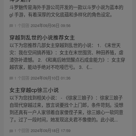
斗罗魅传是海外手游公司开发的一款以斗罗小说为蓝本的
gl 手游，有着深厚的文化底蕴和多样化的角色设定。
1 个回答
2024年09月06日 09:56
穿越到乱世的小说推荐女主
以下为您推荐几部女主穿越到乱世的小说： 1. 《末世天
灾：我在空间搞养殖》：女主在末世囤货、种田养殖，虐
渣弥补遗憾。 2. 《和离后她觉醒点石成金能力》：女主穿
越农家，能动手绝对不吃哑巴亏。 3. 《...
1 个回答
2024年09月10日 01:36
女主穿越cp徐三小说
以下为您找到相关小说： - 《徐家三娘子》：徐家三娘子
自现代穿越过来，放言说要找个上门郎，条件苛刻。没想
到还真有一户人家领着自家傻侄子来，徐三娘心一软同意
了。过了一段时间，她发现这夫君不像傻的。此小说...
1 个回答
2024年09月18日 17:59