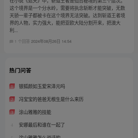
在小说《遮天》中，斩道王者是仙台秘境的第三个层次。
这个境界是一个分水岭，需要将执念斩断才能突破，无数
天骄一辈子都被卡在这个境界无法突破。达到斩道王者境
界的人物，实力强大，能把亚欧大陆分割开来，把澳大
利...
1 个回答
2024年08月26日 14:54
热门问答
银狐颜如玉爱宋泽元吗
1
冯宝宝的爸爸无根生是什么来历
2
涂山雅雅的技能
3
安娜最后和谁在一起了
4
涂山雅雅怎么说话的
5