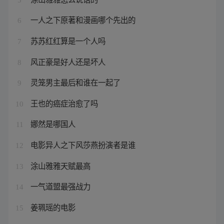
一人之下原著和漫画哪个先出的
6
苏苏红红算是一个人吗
7
风正豪是好人还是坏人
8
灵笼男主最后和谁在一起了
9
王也的癌症治愈了吗
10
娜然是哪国人
11
电影异人之下风莎燕扮演者是谁
12
涂山雅雅天赋最高
13
一气道盟最强战力
14
姜珮瑶的电影
15