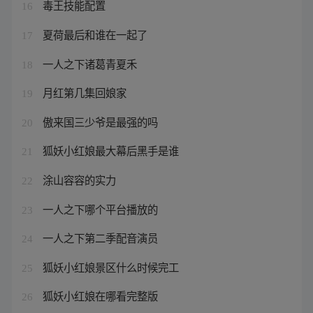
毒王技能配置
16
夏荷最后和谁在一起了
17
一人之下诸葛青夏禾
18
月红第几集回娘家
19
傲来国三少爷是最强的吗
20
狐妖小红娘最大幕后黑手是谁
21
涂山容容的实力
22
一人之下哪个平台播放的
23
一人之下第二季配音演员
24
狐妖小红娘景区什么时候完工
25
狐妖小红娘在哪看完整版
26