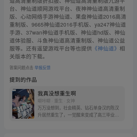
道高清重制版折扣服、神仙道高清重制版九游平
台、神仙道顺网游戏平台、夜神神仙道高清重制
版、心动网络手游神仙道、果盘神仙道2016高清
重制版、9665神仙道2016手机版、ya247神仙道
手游、37wan神仙道手机版、神仙道hd版、神仙
道体验服、斗鱼神仙道高清重制版、神仙道公益
服等。还有遥望游戏平台等也提供
《神仙道》
相
关版本的下载。
答案问题点击
举报反馈
提到的作品
我真没想重生啊
噼咔噼 · 重生 · 女神
万万没想到，社会精英、钻石单身汉的陈汉
升居然重生了，一觉醒来变成了高三毕业
生。十字路口的陈汉升也在犹豫，宝藏女孩
沈幼楚和白月光萧容鱼，应该选择谁？