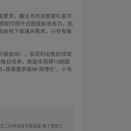
备要求，魔法书流派套装礼盒可
槽搭配可提升白图技能攻击力，贴
高级地下城通关需求，小号有输
价格波动），加百利出售的领域
每日任务，刷副本获得10刷图
+英豪噩梦森林/海博伦”，小号
无二的神话级专属装备“奥丁遗失之