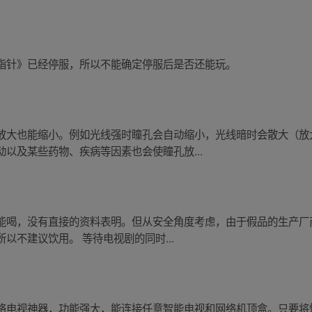
指针》已经停服，所以不能确定停服后是否还能玩。
放大也能缩小。例如光线强时瞳孔会自动缩小，光线暗时会散大（放
以及某些药物、疾病等因素也会使瞳孔放...
能喝，没有直接的资料表明。但从安全角度考虑，由于假品的生产厂
以不建议饮用。 等待电视剧的同时...
电视神器，功能强大，能连接任意智能电视和网络机顶盒。只要将悟空