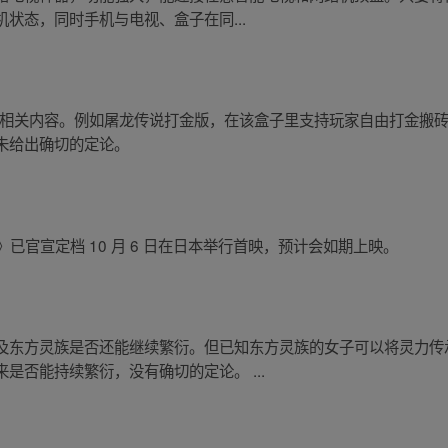
状态，同时手机与电视、盒子在同...
搬砖相关内容。例如屠龙传说打金版，在该盒子里支持玩家自由打金搬
未给出确切的定论。
 大魔》已官宣定档 10 月 6 日在日本举行首映，预计会如期上映。
及东方灵族是否还能继续繁衍。但已知东方灵族的女子可以将灵力传
是否能持续繁衍，没有确切的定论。 ...