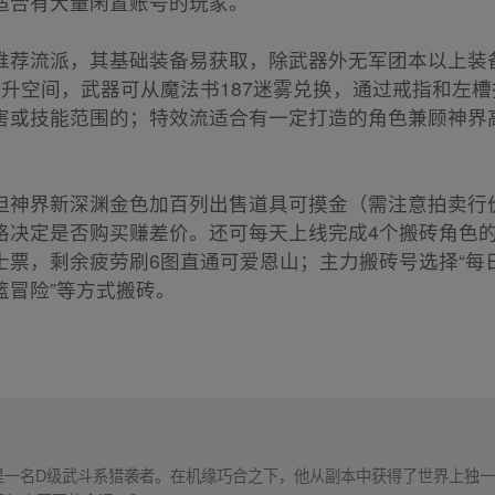
适合有大量闲置账号的玩家。
推荐流派，其基础装备易获取，除武器外无军团本以上装
提升空间，武器可从魔法书187迷雾兑换，通过戒指和左
害或技能范围的；特效流适合有一定打造的角色兼顾神界
但神界新深渊金色加百列出售道具可摸金（需注意拍卖行
格决定是否购买赚差价。还可每天上线完成4个搬砖角色的
票，剩余疲劳刷6图直通可爱恩山；主力搬砖号选择“每日
篮冒险”等方式搬砖。
是一名D级武斗系猎袭者。在机缘巧合之下，他从副本中获得了世界上独一