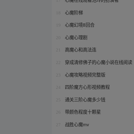
17
心魔阶梯
18
心魔幻境8回合
19
心魔心理剧
20
高魔心和高法连
21
穿成清修佛子的心魔小说在线阅读
22
心魔攻略视频完整版
23
四阶魔方心形视频教程
24
通关三阶心魔多少钱
25
带颜色程度十颗星
26
战胜心魔mv
27