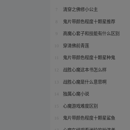
清穿之佛修小公主
7
鬼片带颜色程度十颗星推荐
8
高魔心套子和技能有什么区别
9
穿清佛前青莲
10
鬼片带颜色程度十颗星种鬼
11
战胜心魔这本书怎么样
12
战胜心魔是什么意思啊
13
独属心魔小说
14
心魔游戏难度区别
15
鬼片带颜色程度十颗星鲨鱼
16
心魔在线观看池玲的扮演者