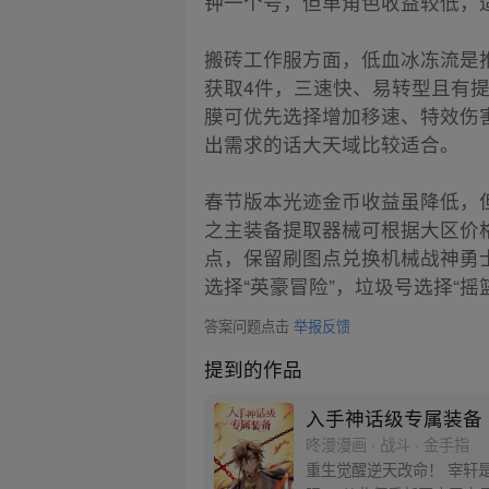
钟一个号，但单角色收益较低，
搬砖工作服方面，低血冰冻流是
获取4件，三速快、易转型且有
膜可优先选择增加移速、特效伤
出需求的话大天域比较适合。
春节版本光迹金币收益虽降低，
之主装备提取器械可根据大区价
点，保留刷图点兑换机械战神勇士
选择“英豪冒险”，垃圾号选择“摇
答案问题点击
举报反馈
提到的作品
入手神话级专属装备
咚漫漫画 · 战斗 · 金手指
重生觉醒逆天改命！ 宰轩