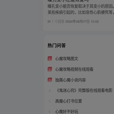
瞳孔变小能否恢复取决于其变小的原因
某些疾病引起的，比如急性心肌梗死等，
1 个回答
2024年08月07日 10:02
热门问答
心魔攻略图文
1
心魔攻略视频在线观看
2
独属心魔小说内容
3
《鬼迷心窍》完整版在线观看电影
4
高魔心打书位置
5
心魔好不好玩
6