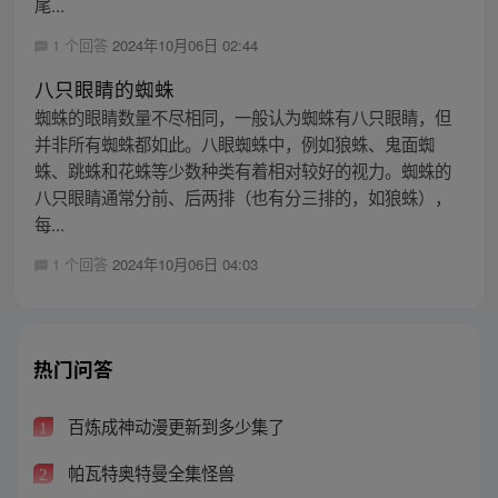
尾...
1 个回答
2024年10月06日 02:44
八只眼睛的蜘蛛
蜘蛛的眼睛数量不尽相同，一般认为蜘蛛有八只眼睛，但
并非所有蜘蛛都如此。八眼蜘蛛中，例如狼蛛、鬼面蜘
蛛、跳蛛和花蛛等少数种类有着相对较好的视力。蜘蛛的
八只眼睛通常分前、后两排（也有分三排的，如狼蛛），
每...
1 个回答
2024年10月06日 04:03
热门问答
百炼成神动漫更新到多少集了
1
帕瓦特奥特曼全集怪兽
2