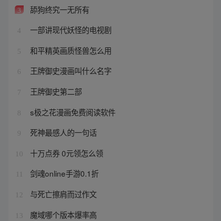
舔狗终究一无所有
3
一部讲现代妖怪的电视剧
4
和平精英画质怪兽怎么用
5
王牌御史漫画叫什么名字
6
王牌御史第二部
7
s极之花漫画免费阅读软件
8
死神最感人的一句话
9
十万点券 0元领怎么领
10
剑魂online手游0.1折
11
与死亡擦肩而过作文
12
魔域哪个版本爆率高
13