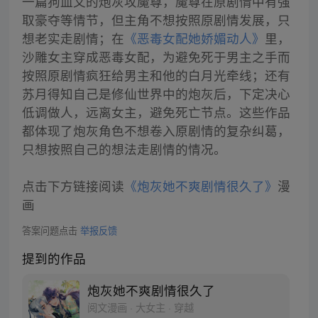
一篇狗血文的炮灰攻魔尊，魔尊在原剧情中有强
取豪夺等情节，但主角不想按照原剧情发展，只
想老实走剧情；在
《恶毒女配她娇媚动人》
里，
沙雕女主穿成恶毒女配，为避免死于男主之手而
按照原剧情疯狂给男主和他的白月光牵线；还有
苏月得知自己是修仙世界中的炮灰后，下定决心
低调做人，远离女主，避免死亡节点。这些作品
都体现了炮灰角色不想卷入原剧情的复杂纠葛，
只想按照自己的想法走剧情的情况。
点击下方链接阅读
《炮灰她不爽剧情很久了》
漫
画
答案问题点击
举报反馈
提到的作品
炮灰她不爽剧情很久了
阅文漫画 · 大女主 · 穿越