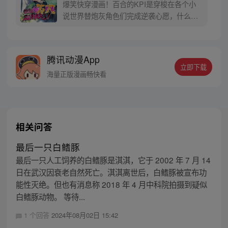
爆笑快穿漫画！百合的KPI是穿梭在各个小
说世界替炮灰角色们完成逆袭心愿，什么渣
男渣女命运不公，全都退退退！不过，下达
快穿KPI的这位老板怎么是个古风冰山男，
长得还怪好看的嘞？
腾讯动漫App
立即下载
海量正版漫画畅快看
相关问答
最后一只白鳍豚
最后一只人工饲养的白鳍豚是淇淇，它于 2002 年 7 月 14
日在武汉因衰老自然死亡。淇淇离世后，白鳍豚被宣布功
能性灭绝。但也有消息称 2018 年 4 月中科院拍摄到疑似
白鳍豚动物。 等待...
1 个回答
2024年08月02日 15:42