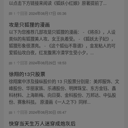
以点击下方链接来阅读《狐妖小红娘》原著提前了...
1 个回答
2024年08月17日 05:36
攻是只狐狸的漫画
以下为您推荐几部攻是只狐狸的漫画： - 《将杀》，人设
类似的有狐狸美人攻、女王执着受。 - 《狐妖太子妃》，
狐狸形象很漂亮。 - 《这个狐仙不靠谱》，金发粘人的可
爱狐仙攻白夜，红发腹黑冷漠学生受小夕，...
1 个回答
2024年08月29日 18:53
徐翔的13只股票
徐翔案中涉及操纵股价的 13 只股票分别是：美邦服饰、文
峰股份、华丽家族、乐通股份、明牌珠宝、东方金钰、鑫
科材料、上海新梅、向日葵、金科股份、万邦达、中弘股
份、赛象科技。 原漫画《一人之下》同样...
1 个回答
2024年08月30日 05:47
快穿当天生万人迷穿成炮灰后