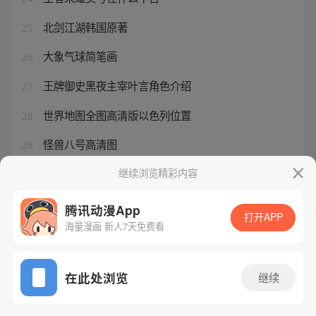
北剑江湖韩国原著
25
大象气球简笔画
26
王牌御史黑夜主宰叶言角色介绍
27
世界地图全图高清版以色列位置
28
怪兽八号高清图
29
王者荣耀号购买流程
继续浏览精彩内容
30
腾讯动漫App
打开APP
海量漫画 新人7天免费看
腾讯漫画
起点读书
QQ阅读
网站备案/许可证号：粤B2-20090059-5
在此处浏览
继续
Copyright©1998 - 2026 Tencent. All Rights Reserved