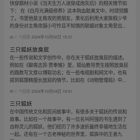
快穿题材小说《当天生万人迷穿成炮灰后》的相关情节如
下： 在《白月光满级修养》这本狗血耽美文中，时颂觉醒
了。书里他是主角攻的男朋友，黑化后利用大家族假少爷
的身份对主角攻弱小可怜且不知情的联姻对象主角受出...
1 个回答
2024年10月02日 15:31
三只狐妖放臭屁
在一些传说和文学创作中，存在关于狐妖放臭屁的描述。
例如在《聊斋志异·贾奉雉》里，狐仙教导贾生按照放臭屁
的路数写文章以博取功名；在一些电视剧和网文中，也有
提到狐狸精擅长放屁的情节，比如在《动物管理局》中...
1 个回答
2024年10月04日 19:51
三只狐妖
在中国传统文化和民间故事中，有很多关于狐妖的传说和
故事。比如在一个故事中，有一位名叫阿强的书生遇到了
自称灵儿的狐妖，他们经历了许多波折最终幸福地生活在
一起。还有在一个古老神秘的世界里，狐族中的王者九