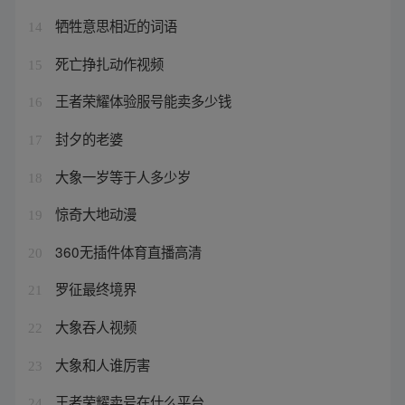
牺牲意思相近的词语
14
死亡挣扎动作视频
15
王者荣耀体验服号能卖多少钱
16
封夕的老婆
17
大象一岁等于人多少岁
18
惊奇大地动漫
19
360无插件体育直播高清
20
罗征最终境界
21
大象吞人视频
22
大象和人谁厉害
23
王者荣耀卖号在什么平台
24