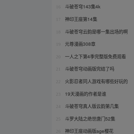
斗破苍穹143集4k
16
神印王座第14集
17
斗破苍穹云韵是哪一集出场的啊
18
元尊漫画308章
19
一人之下第4季完整版免费观看
20
斗破苍穹动画版完结了吗
21
火影忍者同人游戏有哪些好玩的
22
19天漫画的作者是谁
23
斗破苍穹真人版云韵第几集
24
斗罗大陆之绝世唐门52集
25
神印王座动画版age樱花
26