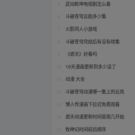
武动乾坤电视剧怎么看
5
斗破苍穹云韵多少集
6
火影同人小游戏
7
斗破苍穹完结后有没有续集
8
《遮天》好看吗
9
19天漫画更新到多少话了
10
动漫 大全
11
斗破苍穹动漫哪一集上的云岚
12
博人传漫画下拉式免费观看
13
遮天动漫更新时间是周几开始
14
牧神记时间前后顺序
15