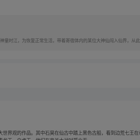
神童时江，为恢复正常生活，带着寄宿体内的某位大神仙闯入仙界，从此
大世界观的作品。其中石昊在仙古中踏上黑色古船，看到边荒七王在