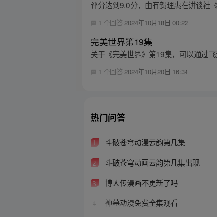
评分达到9.0分，由有贺理惠在讲谈社《K.
1 个回答
2024年10月18日 00:22
完美世界笫19集
关于《完美世界》第19集，可以通过飞
1 个回答
2024年10月20日 16:34
热门问答
斗破苍穹动漫云韵第几集
1
斗破苍穹动画云韵第几集出现
2
博人传漫画不更新了吗
3
神墓动漫免费全集观看
4