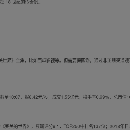
 18 世纪的传奇帆...
美世界》全集，比如西瓜影视等。但需要提醒您，通过非正规渠道观
至10:07，报8.42元/股，成交1.55亿元，换手率0.99%，总市值1
）上映的《完美的世界》，豆瓣评分9.1，TOP250中排名137位；201