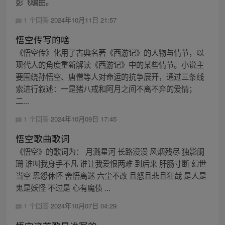
彭飞编曲。
1 个回答
2024年10月11日 21:57
悟空传写的啥
《悟空传》化用了古典名著《西游记》的人物与情节，以
现代人的角度重新解读《西游记》中的某些情节。小说主
要围绕孙悟空、唐僧等人对命运的抗争展开，通过三条线
索进行叙述：一是猪八戒和阿月之间不离不弃的爱情；
二...
1 个回答
2024年10月09日 17:45
悟空歌曲歌词
《悟空》的歌词为： 月溅星河 长路漫漫 风烟残尽 独影阑
珊 谁叫我身手不凡 谁让我爱恨两难 到后来 肝肠寸断 幻世
当空 恩怨休怀 舍悟离迷 六尘不改 且怒且悲且狂哉 是人是
鬼是妖怪 不过是 心有魔债 ...
1 个回答
2024年10月07日 04:29