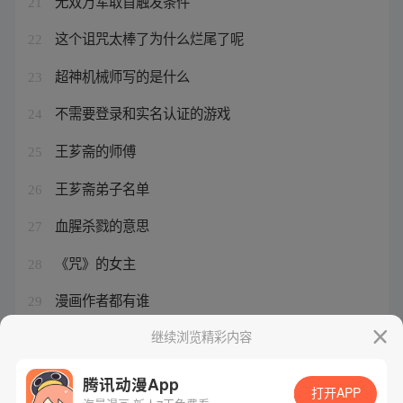
无双万军取首触发条件
21
这个诅咒太棒了为什么烂尾了呢
22
超神机械师写的是什么
23
不需要登录和实名认证的游戏
24
王芗斋的师傅
25
王芗斋弟子名单
26
血腥杀戮的意思
27
《咒》的女主
28
漫画作者都有谁
29
小说《蜜汁樱桃》林妙妙
继续浏览精彩内容
30
腾讯动漫App
打开APP