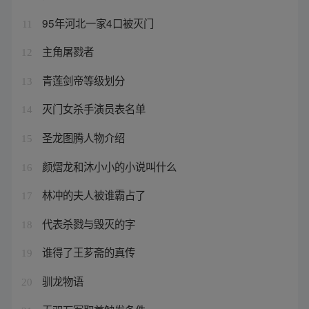
95年河北一家4口被灭门
11
主角屠戮者
12
青莲剑帝等级划分
13
灭门女杀手演员表名单
14
圣龙图腾人物介绍
15
颜熠龙和沐小小的小说叫什么
16
林冲的夫人被谁霸占了
17
代表杀戮与毁灭的字
18
谁得了王芗斋的真传
19
驯龙物语
20