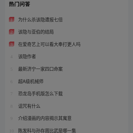
热门问答
为什么杀该隐遭报七倍
1
该隐与亚伯的结局
2
在爱奇艺上可以看大奉打更人吗
3
该隐作者
4
最新济宁一家四口命案
5
超A级机械师
6
恐龙岛手机版怎么下载
7
诅咒有什么
8
介绍漫画的内容揭示其寓意
9
陈发科与孙存周比武是哪一集
10