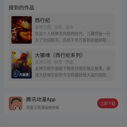
提到的作品
西行纪
龙神万相 · 古风 · 战斗
在这个人妖神灵共存的时代，三藏师徒一行
为了世间和平，历经千辛万苦到达彼岸取
得“永恒之火”拯救苍生，可世间并没有因此
变得美好….随着阴谋慢慢揭露，暗魂四起,
大猿魂（西行纪系列）
为了让“永恒之火”重新归位，小狼妖白狼不
龙神万相 · 妖怪 · 热血
辞万难，找到唐三藏大法师，和他一起重新
龙神万相宇宙旗下角色孙悟空独立故事，讲
寻回徒弟们，组成全新“西行小队”，再度踏
述大妖悟空前世今生称霸妖怪大道的惊险历
上西行之旅……
程。 妖怪大道有自己的生存之道，某日，一
位猴妖因人类的祈愿从天而降，以鬼魈之名
响彻妖界，却因堕入暗魂无法再守护重要之
腾讯动漫App
人…六十年后，他再次破石而出，背负着守
立即下载
护族人的希望和信念打败了妖怪大道的霸
海量正版漫画畅快看
主，成为猴群之王，但故事仍在继续…