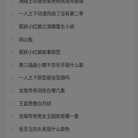
海贼王动漫全集免费高清完整版
5
一人之下动漫完结了没有第二季
6
狐妖小红娘之清瞳重生小说
7
妈山兔
8
狐妖小红娘故事原型
9
唐三插曲小舞不亦乐乎是什么歌
10
一人之下原型是张至顺吗
11
龙珠传奇洞房在哪几集
12
王富贵教白月初
13
龙珠传奇男女主圆房是哪一集
14
张灵玉的头发是什么颜色
15