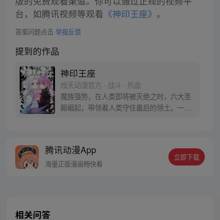
版的免费观看渠道。你可以通过正规的视频平
台，如腾讯视频等观看
《神印王座》
。
答案问题点击
举报反馈
提到的作品
神印王座
烛天动漫官方 · 战斗 · 热血
魔族强势，在人类即将被灭绝之时，六大圣
殿崛起，带领着人类守住最后的领土。一名
少年，为救母加入骑士圣殿，奇迹、诡计，
不断在他身上上演。在这人类6大圣殿与魔族
72柱魔神相互倾轧的世界，他能否登上象征
腾讯动漫App
着骑士最高荣耀的神印王座？
立即下载
海量正版漫画畅快看
相关问答