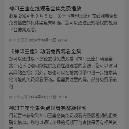
神印王座在线观看全集免费播放
截至 2024 年 9 月 5 日，关于《神印王座》在线观看全集
免费播放的具体渠道未明确。您可以通过正规授权的视频
平台搜索观看。
1 个回答
2024年09月10日 22:49
《神印王座》动漫免费观看全集
您可以通过以下途径尝试免费观看《神印王座》动漫全
集：花禾动漫可能提供免费在线观看的资源，您可以访问
其网站查找；另外，您也可以在搜索引擎中进一步搜索其
他可能的免费观看渠道。但需要注意的是，部分免费渠道
可...
1 个回答
2024年09月11日 01:14
神印王座全集免费观看完整版视频
目前暂未获取到神印王座全集免费观看完整版视频的相关
确切信息。您可以通过正规的视频平台查找是否有相关资