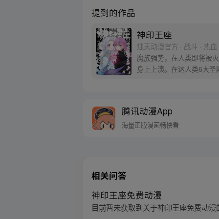
提到的作品
神印王座
烛天动漫官方 · 战斗 · 热血
魔族强势，在人类即将被灭
身上上演。在这人类6大圣
腾讯动漫App
海量正版漫画畅快看
相关问答
神印王座免费动漫
目前暂未获取到关于神印王座免费动漫