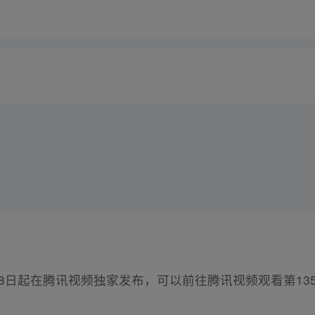
月28日起在腾讯视频独家发布，可以前往腾讯视频观看第13