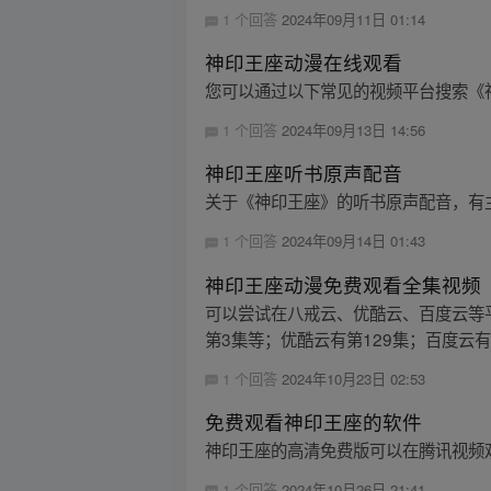
1 个回答
2024年09月11日 01:14
神印王座动漫在线观看
您可以通过以下常见的视频平台搜索《
1 个回答
2024年09月13日 14:56
神印王座听书原声配音
关于《神印王座》的听书原声配音，有
1 个回答
2024年09月14日 01:43
神印王座动漫免费观看全集视频
可以尝试在八戒云、优酷云、百度云等平
第3集等；优酷云有第129集；百度云有第2
1 个回答
2024年10月23日 02:53
免费观看神印王座的软件
神印王座的高清免费版可以在腾讯视频
1 个回答
2024年10月26日 21:41