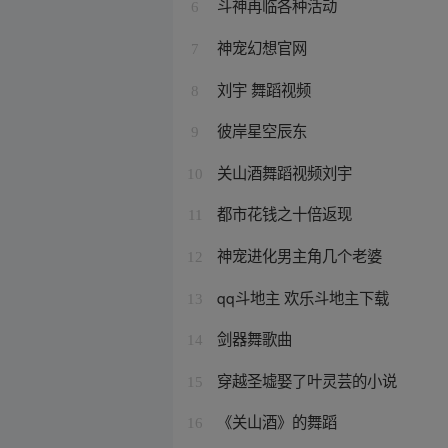
斗神再临各种活动
6
神宠幻想官网
7
刘宇 舞蹈视频
8
彼岸星空辰东
9
关山酒舞蹈视频刘宇
10
都市花钱之十倍返现
11
神宠进化男主角几个老婆
12
qq斗地主 欢乐斗地主下载
13
剑器舞歌曲
14
穿越圣墟娶了叶灵芸的小说
15
《关山酒》的舞蹈
16