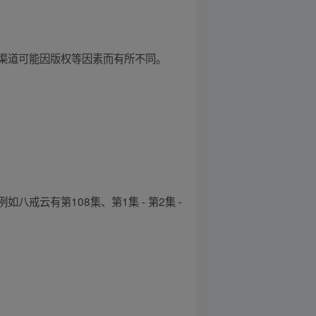
渠道可能因版权等因素而有所不同。
云有第108集、第1集 - 第2集 -