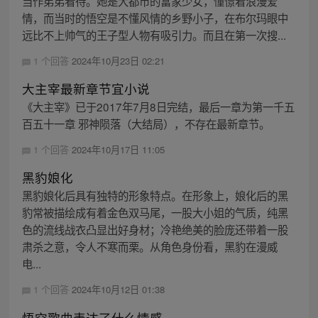
当作弟弟看待。她是大都市的富家少女，憧憬着浪漫爱
情，而当时的悟空是不懂风情的乡野小子，在布尔玛眼中
远比不上帅气的王子型人物有吸引力。而且在第一次搜...
1 个回答
2024年10月23日 02:21
大主宰最新章节宜小说
《大主宰》已于2017年7月8日完结，最后一章为第一千五
百五十一章 邪神陨落（大结局），不存在最新章节。
1 个回答
2024年10月17日 11:05
黑豹娘化
黑豹娘化后具有独特的形象特点。在形象上，娘化后的黑
豹常被描绘成有着金色双马尾，一股大小姐的气质，纯黑
色的流线战衣凸显出好身材；冷艳绝美的脸庞还带着一股
肃杀之意，令人不寒而栗。从角色身份看，黑豹在漫威
电...
1 个回答
2024年10月12日 01:38
悟空歌曲表达了什么情感