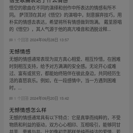
悟空的歌曲在不同的演绎和创作中所表达的情感有所不
同。 萨顶顶在其对《悟空》的演唱中，刻意摒弃技巧，用
朴实的情感去表达，希望将所有情感做到饱满。 戴荃原唱
的《悟空》，其人气源于他的高亢嗓音和洒脱诠释...
1 个回答
2024年09月28日 13:57
无憾情感
无憾的情感通常表现为双方真心相爱、相互怜惜，在困难
时刻相互支持，给予对方满满的安全感。无论开心或难
过、富有或贫穷，都能始终陪伴在彼此身边，共同经历生
活的喜怒哀乐。例如，在一段感情中，当一方遇到困难
时，...
1 个回答
2024年09月20日 15:42
无憾情感怎么样
无憾的情感通常具有以下特点：它是真挚而纯粹的，不受
物质和利益的驱动，双方心心相印、互相吸引，能够同甘
共苦、患难与共。比如像初恋那样单纯而纯洁的爱情，若