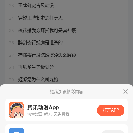
王牌御史古风动漫
23
穿越王牌御史之打更人
24
校花嫌我穷拜托我可是真神豪
25
醉剑夜行妖魔是谁杀的
26
神都夜行录浩然溟涬怎么解锁
27
再见龙生等级划分
28
姬凝霜为什么叫九娘
29
倔强驱魔师动漫
继续浏览精彩内容
30
腾讯动漫App
打开APP
海量漫画 新人7天免费看
腾讯漫画
起点读书
QQ阅读