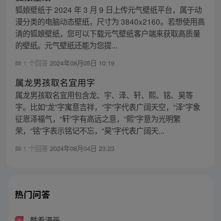
狐娘壁纸于 2024 年 3 月 9 日上传元气壁纸平台，属于动
漫分类的电脑动态壁纸，尺寸为 3840x2160。若想使用高
清的狐娘壁纸，您可以下载元气壁纸客户端来获取高质量
的壁纸。元气壁纸还能为您提...
1 个回答
2024年08月05日 10:19
属龙男孩取名宜用字
属龙男孩取名宜用包含龙、宇、泽、轩、熙、铭、昊等
字。比如“龙”字寓意吉祥，“宇”字代表广阔天空，“泽”字象
征恩泽福气，“轩”字有高远之意，“熙”字意为光明繁
荣，“铭”字表示铭记不忘，“昊”字代表广阔天...
1 个回答
2024年08月04日 23:23
热门问答
酷看漫画
1