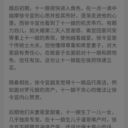
婚后初期，十一娘很快进入角色，在一点一滴中
揣摩徐令宜的心思并投其所好，逐渐走进他的心
里。而徐令宜也看到了十一娘的机灵乖巧、有眼
力劲儿，如大婚第二天入宫谢恩、离宫回家问安
等事上十一娘的表现，使他越看越爱。徐令宜是
个传统士大夫，但他懂得尊重和疼爱妻子，对大
家庭有责任心，在姬妾子女面前对十一娘和颜悦
色、信任有加，这也让十一娘能在侯府快速立
足。
随着相处，徐令宜越发觉得十一娘品行高洁，例
如面对罗元娘的资产，十一娘不贪心的做法让徐
令宜内心赞赏。
后期他们夫妻恩爱甜蜜，十一娘生了一儿一女，
几乎独房专宠。在十一娘生儿子谨哥难产时，徐
令宜不顾禁忌冲进产房，还说出保大弃小的话，