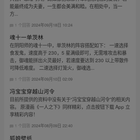
能最终成为夫妻，一生都会美满和睦。在相处中，当一
方...
1 个回答
2024年09月18日 10:24
魂十一单茨林
在阴阳师的魂十一中，单茨林的阵容搭配如下： 一速选择
食发鬼，速度高于 230，5 星满级即可，无需堆攻击和暴
击，御魂能拼出火灵最好，若速度要达到 230 以上带散件
可降低难度。 二速选择灯笼火，御魂选...
1 个回答
2024年09月10日 02:09
冯宝宝穿越山河令
目前所提供的资料中没有关于“冯宝宝穿越山河令”的相关内
容。 原漫画《一人之下》同样精彩，点击按钮下载 App 立
享精彩内容！
1 个回答
2024年08月09日 22:40
狐娘壁纸