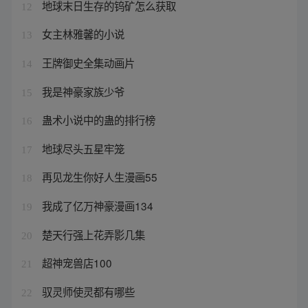
地球末日生存的钨矿怎么获取
12
女主林雅馨的小说
13
王牌御史全集动画片
14
我是神豪家族少爷
15
蛊术小说中的蛊的排行榜
16
地球尽头五星牢笼
17
再见龙生你好人生漫画55
18
我成了亿万神豪漫画134
19
楚天行强上花弄影几集
20
超神宠兽店100
21
驭灵师使灵都有哪些
22