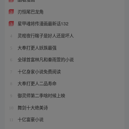
刃恒尾巴龙角
2
星甲魂将传漫画最新话132
3
灵棺夜行瞎子是好人还是坏人
4
大奉打更人妖族最强
5
全球首富林凡和秦雨萱的小说
6
十亿身家小说免费阅读
7
大奉打更人二品寿命
8
御灵师第二季啥时候上映
9
舞剑十大绝美诗
10
十亿富豪小说
11