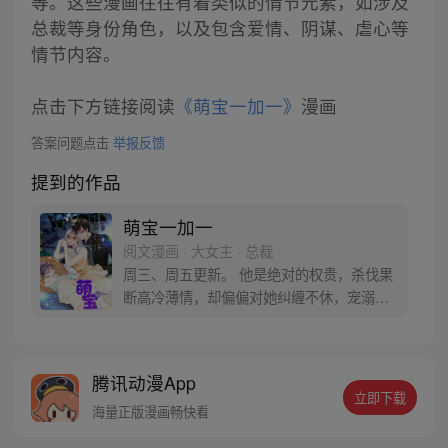
等。这些漫画往往有着类似的情节元素，如涉及
总裁等身份角色，以及包含爱情、阴谋、虐心等
情节内容。
点击下方链接阅读
《萌宝一加一》
漫画
答案问题点击
举报反馈
提到的作品
萌宝一加一
阅文漫画 · 大女主 · 总裁
周三、周五更新。 他是绝对的权贵，杀伐果
断高冷薄情，却偏偏对她纠缠不休，宠溺不
止。 第一次见面，他质问，“六年前，是不
是你？” 第二次见面，他捏着亲子鉴定，“还
敢说儿子不是我的种？” 第N次见面，“公爵
腾讯动漫App
先生，你有完没完？” 男人扬唇，笑得深沉
立即下载
魅惑，“二胎没生，当然没完。”
海量正版漫画畅快看