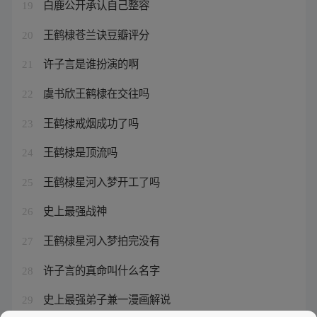
白鹿公开承认自己整容
19
王鹤棣苍兰诀豆瓣评分
20
许子言是谁扮演的啊
21
虞书欣王鹤棣在交往吗
22
王鹤棣戒烟成功了吗
23
王鹤棣是顶流吗
24
王鹤棣星河入梦开工了吗
25
史上最强战神
26
王鹤棣星河入梦拍完没有
27
许子言的真命叫什么名字
28
史上最强弟子兼一漫画解说
29