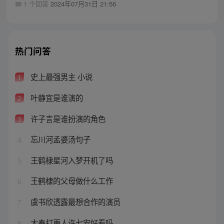
1 个回答
2024年07月31日 21:56
热门问答
史上最强男主 小说
1
叶静宜是谁演的
2
许子言是谁扮演的角色
3
忘川河孟婆汤句子
4
王鹤棣星河入梦开机了吗
5
王鹤棣的父母做什么工作
6
虞书欣透露最想合作的演员
7
大奉打更人许七安好看吗
8