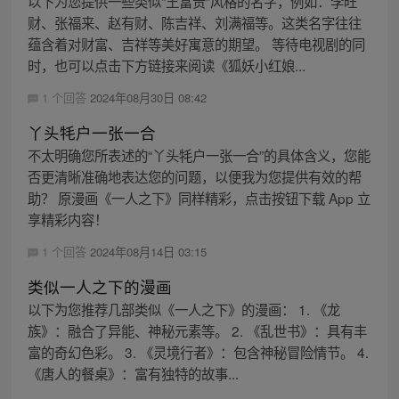
以下为您提供一些类似“王富贵”风格的名字，例如：李旺
财、张福来、赵有财、陈吉祥、刘满福等。这类名字往往
蕴含着对财富、吉祥等美好寓意的期望。 等待电视剧的同
时，也可以点击下方链接来阅读《狐妖小红娘...
1 个回答
2024年08月30日 08:42
丫头牦户一张一合
不太明确您所表述的“丫头牦户一张一合”的具体含义，您能
否更清晰准确地表达您的问题，以便我为您提供有效的帮
助？ 原漫画《一人之下》同样精彩，点击按钮下载 App 立
享精彩内容！
1 个回答
2024年08月14日 03:15
类似一人之下的漫画
以下为您推荐几部类似《一人之下》的漫画： 1. 《龙
族》：融合了异能、神秘元素等。 2. 《乱世书》：具有丰
富的奇幻色彩。 3. 《灵境行者》：包含神秘冒险情节。 4.
《唐人的餐桌》：富有独特的故事...