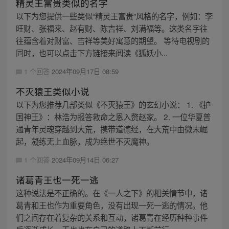
精灵王富贵类似的名字
以下为您提供一些类似“精灵王富贵”风格的名字，例如：李
旺财、张福来、赵有财、陈吉祥、刘满福等。这类名字往
往蕴含着对财富、吉祥等美好寓意的期望。 等待电视剧的
同时，也可以点击下方链接来阅读《狐妖小...
1 个回答
2024年09月17日 08:59
不灭猿王类似小说
以下为您推荐几部类似《不灭猿王》的玄幻小说： 1. 《护
国神王》：林浩为报答救命之恩入赘赵家。 2. 一位华夏普
通青年灵魂穿越到大荒，携带道德经，在大荒中由微末崛
起，凝练无上血脉，成为绝世不灭魔神。
1 个回答
2024年09月14日 06:27
诸葛青王也一死一逃
这种说法是不正确的。在《一人之下》的相关情节中，诸
葛青和王也作为重要角色，没有出现一死一逃的情况。他
们之间存在着复杂的关系和互动，诸葛青在经历种种事件