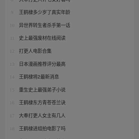
王鹤棣多少岁了真实年龄
9
异世界转生者杀手第一话
10
史上最强废材在线阅读
11
打更人电影合集
12
日本漫画推荐评分最高
13
王鹤棣将2最新消息
14
重生史上最强弟子小说
15
王鹤棣东方青苍苍兰诀
16
大奉打更人女主有几人
17
王鹤棣进组拍电影了吗
18