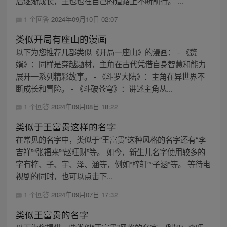
后逐渐成长，王也也在自己的道路上不断前行。 ...
1 个回答
2024年09月10日 02:07
类似开局有座山的漫画
以下为您推荐几部类似《开局一座山》的漫画： - 《赘
婿》：同样是穿越题材，主角在古代凭借自身智慧和能力
展开一系列精彩故事。 - 《斗罗大陆》：主角在异世界不
断成长和冒险。 - 《斗破苍穹》：讲述主角从...
1 个回答
2024年09月08日 18:22
类似于王富贵这样的名字
在常见的名字中，类似于“王富贵”这种风格的名字还有“李
吉祥”“张福来”“赵旺财”等。 如今，新生儿名字使用较多的
字有梓、子、宇、泽、涵等，例如“梓轩”“子涵”等。 等待电
视剧的同时，也可以点击下...
1 个回答
2024年09月07日 17:32
类似王富贵的名字