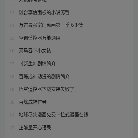
融合李信面板的小说苏哲
13
万古最强宗门动画第一季多少集
14
空调遥控器万能通用
15
河马吞下小女孩
16
《新生》剧情简介
17
百炼成神动漫的剧情简介
18
悟空遥控器下载安装失败了
19
百炼成神作者
20
地球尽头漫画免费下拉式漫画在线
21
正能量开心语录
22