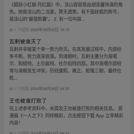
《狐妖小红娘·月红篇》中，涂山容容是由胡连馨饰演的角
色。她是涂山的二当家，算无遗策，有千面妖狐的称号，
是涂山的“最强智囊”。 2. 有一位叫容...
1 个回答
2024年08月02日 16:15
瓦剌被谁灭了
瓦剌并非被某个单一势力所灭。在其发展过程中，内部纷
争不断，势力逐渐衰落。到清朝时，瓦剌主要分为准噶
尔、和硕特、土尔扈特、杜尔伯特四部。其中准噶尔部经
常与清朝发生冲突，历经康熙、雍正、乾隆三朝，最终在
乾...
1 个回答
2024年08月08日 04:35
王也被谁打败了
在上述参考资料中，未提及王也被谁打败的相关信息。 原
漫画《一人之下》同样精彩，点击按钮下载 App 立享精彩
内容！
1 个回答
2024年08月18日 06:21