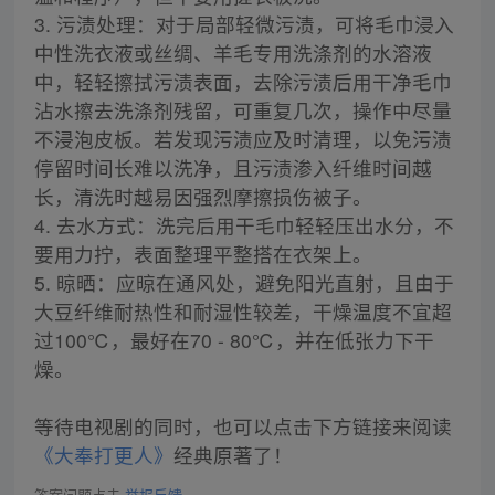
3. 污渍处理：对于局部轻微污渍，可将毛巾浸入
中性洗衣液或丝绸、羊毛专用洗涤剂的水溶液
中，轻轻擦拭污渍表面，去除污渍后用干净毛巾
沾水擦去洗涤剂残留，可重复几次，操作中尽量
不浸泡皮板。若发现污渍应及时清理，以免污渍
停留时间长难以洗净，且污渍渗入纤维时间越
长，清洗时越易因强烈摩擦损伤被子。
4. 去水方式：洗完后用干毛巾轻轻压出水分，不
要用力拧，表面整理平整搭在衣架上。
5. 晾晒：应晾在通风处，避免阳光直射，且由于
大豆纤维耐热性和耐湿性较差，干燥温度不宜超
过100℃，最好在70 - 80℃，并在低张力下干
燥。
等待电视剧的同时，也可以点击下方链接来阅读
《大奉打更人》
经典原著了！