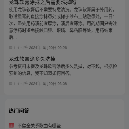
龙珠软膏涂抹之后需要洗掉吗
使用龙珠软膏后不需要特意清洗。龙珠软膏属于外用药，
取适量膏药直接涂抹患处或摊于纱布上贴敷患处，一日1
次，患处用药溃前宜厚涂，溃后宜薄涂。用药期间只需注
意涂药时避免接触口腔、眼睛、鼻粘膜等处，用药结束
后...
1 个回答
2024年10月20日 02:26
龙珠软膏涂多久洗掉
参考资料未提及龙珠软膏涂后多久洗掉，对不起，根据检
索到的信息，我不知道如何回答。
1 个回答
2024年10月20日 03:08
热门问答
不健全关系歌曲有哪些
1