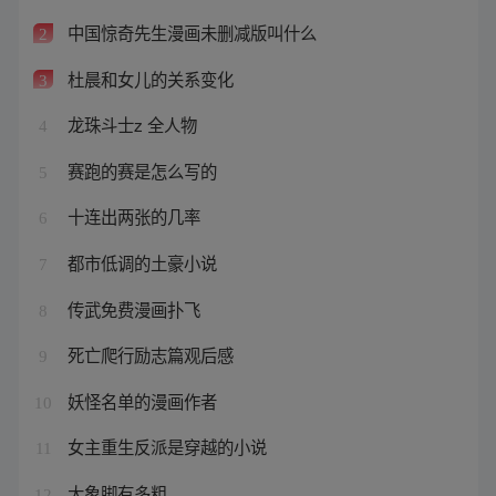
中国惊奇先生漫画未删减版叫什么
2
杜晨和女儿的关系变化
3
龙珠斗士z 全人物
4
赛跑的赛是怎么写的
5
十连出两张的几率
6
都市低调的土豪小说
7
传武免费漫画扑飞
8
死亡爬行励志篇观后感
9
妖怪名单的漫画作者
10
女主重生反派是穿越的小说
11
大象脚有多粗
12