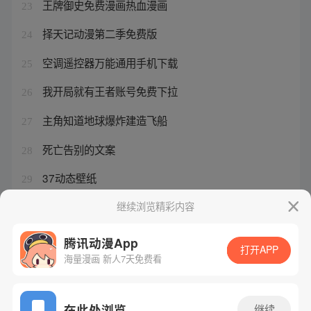
王牌御史免费漫画热血漫画
23
择天记动漫第二季免费版
24
空调遥控器万能通用手机下载
25
我开局就有王者账号免费下拉
26
主角知道地球爆炸建造飞船
27
死亡告别的文案
28
37动态壁纸
29
龙珠z漫画黑白原画
继续浏览精彩内容
30
腾讯动漫App
打开APP
海量漫画 新人7天免费看
腾讯漫画
起点读书
QQ阅读
网站备案/许可证号：粤B2-20090059-5
在此处浏览
继续