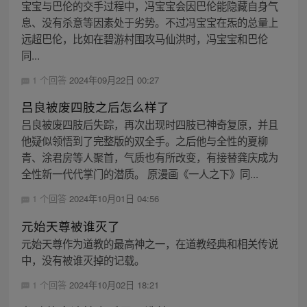
宝宝与巴伦的交手过程中，冯宝宝会因巴伦能隐藏自身气
息、没有杀意等因素处于劣势。不过冯宝宝在炁的总量上
远超巴伦，比如在碧游村围攻马仙洪时，冯宝宝和巴伦
同...
1 个回答
2024年09月22日 00:27
吕良被废四肢之后怎么样了
吕良被废四肢后失踪，再次出现时四肢已神奇复原，并且
他疑似领悟到了完整版的双全手。之后他与全性的夏柳
青、涂君房等人聚首，气质也有所改变，有接替龚庆成为
全性新一代代掌门的潜质。 原漫画《一人之下》同...
1 个回答
2024年10月01日 04:56
元始天尊被谁灭了
元始天尊作为道教的最高神之一，在道教经典和相关传说
中，没有被谁灭掉的记载。
1 个回答
2024年10月02日 18:21