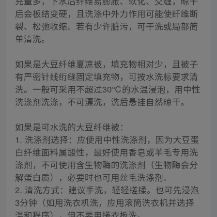
充量多，下水后纤维易膨胀、软化、交缠，晾干
后会板结变硬，且洗涤中外力作用可能使纤维断
裂、松弛收缩。若有少许脏污，可干洗或局部简
单清洗。
如果是大豆纤维夏凉被，填充物相对少，且被子
有严密针线绗缝固定填充物，可按水洗标要求清
洗。一般可采用不超过30℃的水温浸泡，用中性
洗涤剂洗涤，不可漂洗，洗后悬挂自然晾干。
如果是可水洗的大豆纤维被：
1. 洗涤剂选择：应使用中性洗涤剂，因为大豆蛋
白纤维面料属酸性，最好使用香皂或羊毛专用洗
涤剂，不可使用含生物酶的洗涤剂（生物酶会分
解蛋白质），必要时也可用丝毛洗涤剂。
2. 清洗方式：建议手洗，轻轻搓揉。也可先浸泡
3分钟（如用洗衣机洗，应用滚筒洗衣机并选择
温和程序），但不要用搓衣板洗。