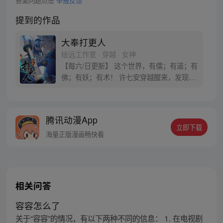
答案问题点击
举报反馈
提到的作品
大奉打更人
绘远工作室 · 穿越 · 女神
【每六/日更新】 这个世界，有儒；有道；有
佛；有妖；有术！ 许七安穿越醒来，发现自
己身处囹圄，三日后就要流放边陲？！ 他起
初的梦想只是自保，顺便在这个世界里当个
富翁悠闲度日，结果…… 改编自阅文集团作
腾讯动漫App
者卖报小郎君同名小说 QQ群号：
立即下载
799493374
海量正版漫画畅快看
相关问答
容容怎么了
关于“容容”的情况，有以下两种不同的信息： 1. 在电视剧