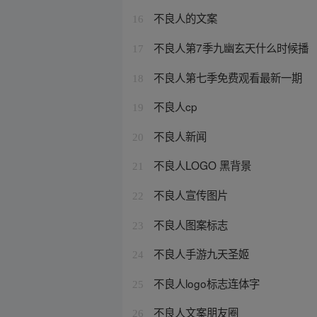
不良人的文案
16
不良人第7季九幽玄天什么时候播
17
不良人第七季免费观看最新一期
18
不良人cp
19
不良人新闻
20
不良人LOGO 黑背景
21
不良人宣传图片
22
不良人图案标志
23
不良人手游九天圣姬
24
不良人logo标志连体字
25
不良人文案朋友圈
26