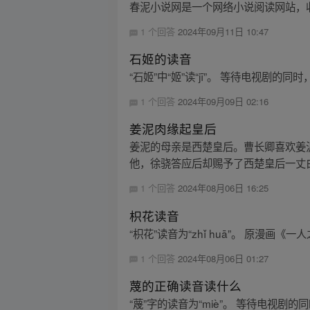
春泥小说网是一个网络小说阅读网站，
1 个回答
2024年09月11日 10:47
石姬的读音
“石姬”中“姬”读“jī”。 等待电视
1 个回答
2024年09月09日 02:16
姜泥肉缘起皇后
姜泥的母亲是西楚皇后。曹长卿喜欢姜
他，徐骁答应后却赐予了西楚皇后一丈白
1 个回答
2024年08月06日 16:25
枳花读音
“枳花”读音为“zhǐ huā”。 原漫画
1 个回答
2024年08月06日 01:27
蔑的正确读音读什么
“蔑”字的读音为“miè”。 等待电视