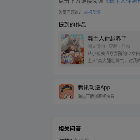
点击下方链接阅读
《蠢主人你越
答案问题点击
举报反馈
提到的作品
蠢主人你越界了
阅文漫画 · 穿越 · 怪物
从小被关进疗养院的少女白
主人”高大强壮帅气，对我
酿酿……不可以！蠢主人你
腾讯动漫App
海量正版漫画畅快看
相关问答