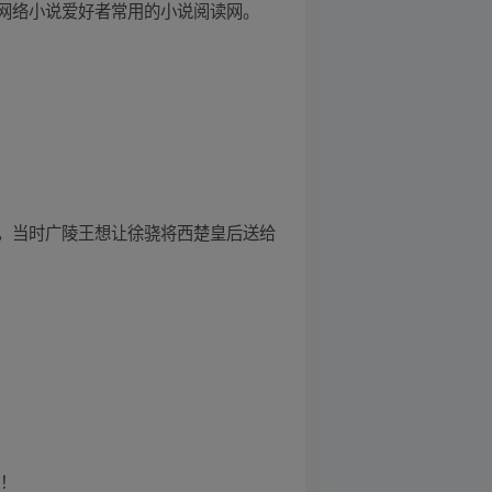
网络小说爱好者常用的小说阅读网。
，当时广陵王想让徐骁将西楚皇后送给
了！