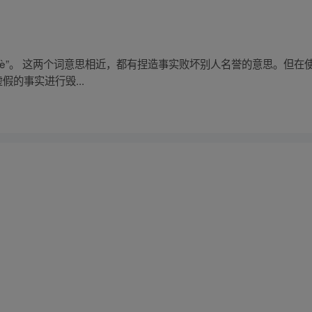
ū miè”。 这两个词意思相近，都有捏造事实败坏别人名誉的意思。但
假的事实进行毁...