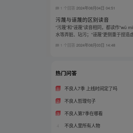
1 个回答
2024年08月04日 04:51
污蔑与诬蔑的区别读音
“污蔑”和“诬蔑”读音相同，都读作“w
水等弄脏、玷污；“诬蔑”更侧重于捏造虚
1 个回答
2024年08月03日 14:48
热门问答
不良人7季 上线时间定了吗
1
不良人哲理句子
2
不良人第7季在哪看
3
不良人里所有人物
4