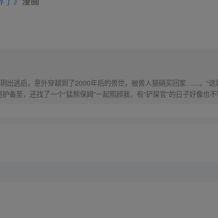
界了》
漫画
玥出逃后，意外穿越到了2000年后的兽世，被兽人狼硝买回家……。“这
呵护备至，还找了一个“猛熊保姆”一起照顾我，有“铲屎官”的日子好像也
越界了！”