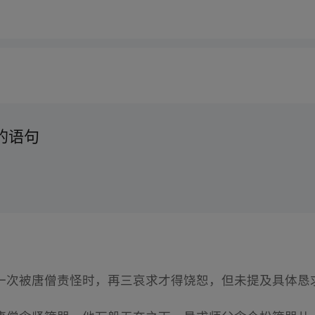
的语句
一次被唐僧责怪时，再三哀求才得饶恕，但未提及具体恳