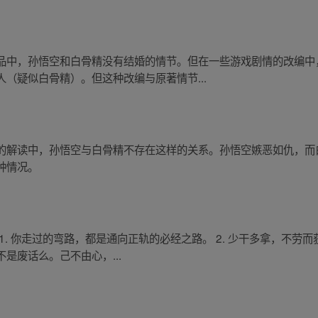
品中，孙悟空和白骨精没有结婚的情节。但在一些游戏剧情的改编中
（疑似白骨精）。但这种改编与原著情节...
的解读中，孙悟空与白骨精不存在这样的关系。孙悟空嫉恶如仇，而
种情况。
. 你走过的弯路，都是通向正轨的必经之路。 2. 少干多拿，不劳而
是废话么。己不由心，...