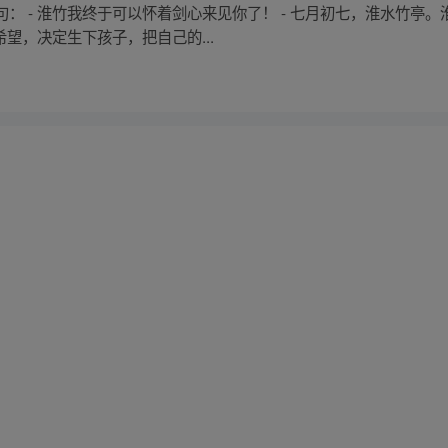
： - 淮竹我终于可以怀着剑心来见你了！ - 七月初七，淮水竹亭
希望，决定生下孩子，把自己的...