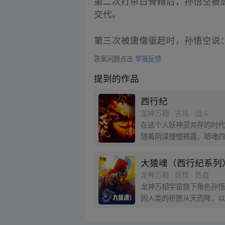
第二次打杀白骨精后，孙悟空被
交代。
第三次被唐僧驱赶时，孙悟空说：
答案问题点击
举报反馈
提到的作品
西行纪
龙神万相 · 古风 · 战斗
在这个人妖神灵共存的时代
随着阴谋慢慢揭露，暗魂四
新“西行小队”，再度踏上
大猿魂（西行纪系列
龙神万相 · 妖怪 · 热血
龙神万相宇宙旗下角色孙悟
因人类的祈愿从天而降，以
信念打败了妖怪大道的霸主