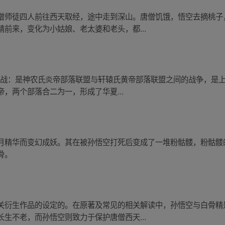
僧师徒四人前往西天取经，途中走到深山。唐僧饥饿，悟空去摘桃子
前来，变化为小姑娘、老太婆和老头，都...
泉之战：是神农氏炎帝部落联盟与轩辕氏黄帝部落联盟之间的战争，是
，两个部落合二为一，形成了华夏...
月精华而变幻成妖。其在被孙悟空打死后变成了一堆粉骷髅，粉骷髅的
骨。
关衍生作品的设定的。在原著及常见的相关解读中，孙悟空与白骨精
生不老，而孙悟空则致力于保护唐僧西天...