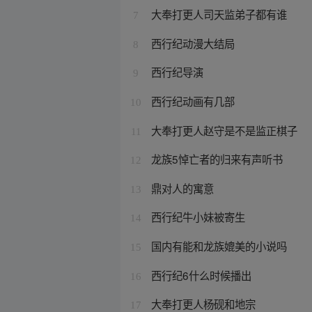
大奉打更人司天监弟子都有谁
7
西行纪动漫大结局
8
西行纪导演
9
西行纪动画有几部
10
大奉打更人赵守是不是监正棋子
11
龙族5悼亡者的归来有声听书
12
鼎对人的寓意
13
西行纪牛小妹被寄生
14
国内有能和龙族媲美的小说吗
15
西行纪6什么时候播出
16
大奉打更人杨砚和地宗
17