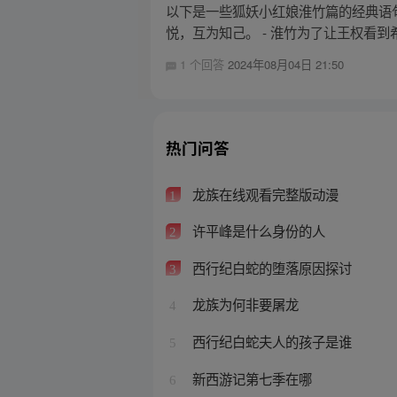
以下是一些狐妖小红娘淮竹篇的经典语句
悦，互为知己。 - 淮竹为了让王权看到
1 个回答
2024年08月04日 21:50
热门问答
龙族在线观看完整版动漫
1
许平峰是什么身份的人
2
西行纪白蛇的堕落原因探讨
3
龙族为何非要屠龙
4
西行纪白蛇夫人的孩子是谁
5
新西游记第七季在哪
6