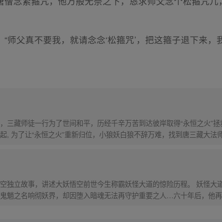
唐僧念紧箍咒，他万般无奈之下，恳求师父念个松箍咒儿
“师父真不要我，就请念念‘松箍咒’，把这箍子退下来，
，三藏师徒一行为了世间和平，历经千辛万苦到达彼岸取得“永恒之火”拯
起, 为了让“永恒之火”重新归位，小狼妖白狼不辞万难，找到唐三藏大法
西行之旅……
）
空独立故事，讲述大妖悟空前世今生称霸妖怪大道的惊险历程。 妖怪大
鬼魈之名响彻妖界，却因堕入暗魂无法再守护重要之人…六十年后，他再
，成为猴群之王，但故事仍在继续…