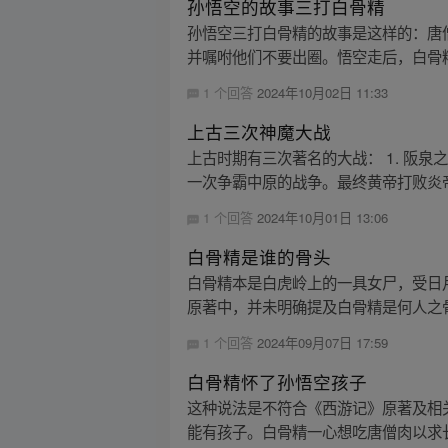
孙悟空的故事三打白骨精
孙悟空三打白骨精的故事是这样的：唐
并嘱咐他们不要出圈。悟空走后，白骨精
1 个回答
2024年10月02日 11:33
上古三次神魔大战
上古时期有三次著名的大战： 1. 阪
一次争霸中原的战争。最终黄帝打败炎帝
1 个回答
2024年10月01日 13:06
白骨精是谁的骨头
白骨精本是白虎岭上的一具女尸，受日
原著中，并未明确提及白骨精是何人之
1 个回答
2024年09月07日 17:59
白骨精怀了孙悟空孩子
这种说法是不符合《西游记》原著及相
能有孩子。白骨精一心想吃唐僧肉以求长