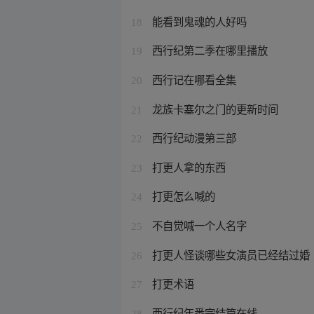
能看到鬼魂的人好吗
18
西行纪第二季在哪里播放
19
西行记在哪看全集
20
龙族卡塞尔之门的更新时间
21
西行纪动漫第三部
22
打更人拿的东西
23
打更怎么喊的
24
不自觉喊一个人名字
25
打更人怪谈哪些女演员已经结过婚
26
打更术语
27
西行纪年番完结篇在线
28