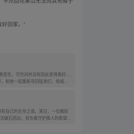
，不然回花果山无法向其他猴子
我好回家。”
救苍生，可世间并没有因此变得美好….
师，和他一起重新寻回徒弟们，组成全
道有自己的生存之道，某日，一位猴妖
次破石而出，背负着守护族人的希望和