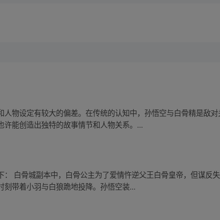
和人物设定有较大的偏差。在传统的认知中，孙悟空与白骨精是敌对
许能创造出独特的故事情节和人物关系。...
下： 白骨城副本中，白骨公主为了爱情忤逆父王白骨皇帝，但谋反
刻带着小羽与白狼跪地投降。孙悟空装...