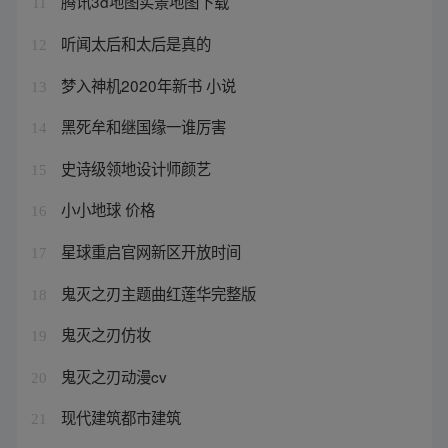
腾讯3d地图实景地图下载
11
听闻太后和太后是真的
12
梦入神机2020年新书 小说
13
黑死牟和继国缘一谁厉害
14
史诗级领地设计师颜艺
15
小小地球 价格
16
星球重启官网新区开放时间
17
鬼灭之刃主题曲红莲华完整版
18
鬼灭之刃仿妆
19
鬼灭之刃动漫cv
20
现代建筑都市建筑
21