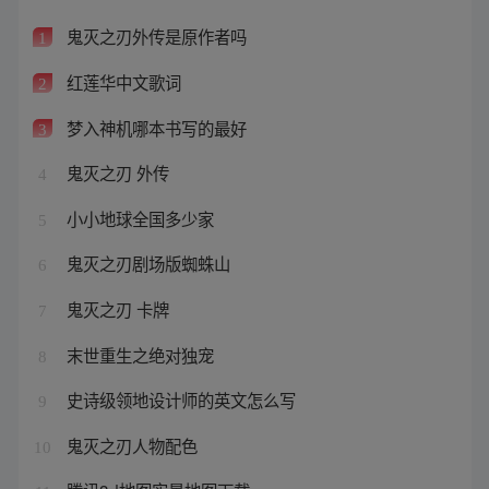
鬼灭之刃外传是原作者吗
1
红莲华中文歌词
2
梦入神机哪本书写的最好
3
鬼灭之刃 外传
4
小小地球全国多少家
5
鬼灭之刃剧场版蜘蛛山
6
鬼灭之刃 卡牌
7
末世重生之绝对独宠
8
史诗级领地设计师的英文怎么写
9
鬼灭之刃人物配色
10