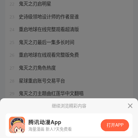
鬼灭之刃启明星
22
史诗级领地设计师的作者是谁
23
重启地球在线完整观看超清版
24
鬼灭之刃最后一集多长时间
25
重启地球在线观看完整版免费
26
鬼灭之刃角色热度
27
星球重启账号交易平台
28
鬼灭之刃主题曲红莲华中文翻唱
29
星球重启什么时候更新
继续浏览精彩内容
30
腾讯动漫App
打开APP
海量漫画 新人7天免费看