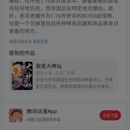
推移，在传奇1.76赤月版本中，装备是随机掉落
在任何地方的，而非固定在特定地点爆出。此
外，赤月老魔作为1.76传奇中的BOSS级怪物，
也是一个可掉落包括各种稀有武器和饰品等赤月
装备的地方。
答案问题点击
举报反馈
提到的作品
我是大神仙
盛世卡漫 · 古风 · 穿越
年仅七岁却超速生长的短命神童时江，为恢
复正常生活，带着寄宿体内的某位大神仙闯
入仙界，从此走上成为仙界大亨的传奇之
路……
腾讯动漫App
立即下载
海量正版漫画畅快看