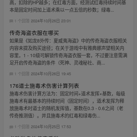
高，扣除的HP越多；在红毒方面，经测试红毒持续时间基
本是固定时间加上道术乘以一点五倍的秒数；绿毒...
1 个回答
2024年10月26日 23:01
传奇海盗衣服在哪买
如果是《如龙8外传：夏威夷海盗》中的传奇海盗衣服相关
内容未提及购买途径；在关于游戏中有雅典娜声望相关内
容里，1 - 10级可解锁传奇海盗衣服一套，不过要注意需满
足开启传奇海盗的条件（死神、灵魂秘社、商...
1 个回答
2024年10月26日 19:45
176道士施毒术伤害计算列表
施毒术伤害计算方法为：固定时间+道术发挥×基数，每级
施毒术有最基本的持续时间（固定时间），道术发挥为释
放施毒术时道士的随机发挥值，基数在0.3 - 0.6之间（老
传奇推测值）。并且施毒术的红毒和绿毒伤...
1 个回答
2024年10月25日 17:53