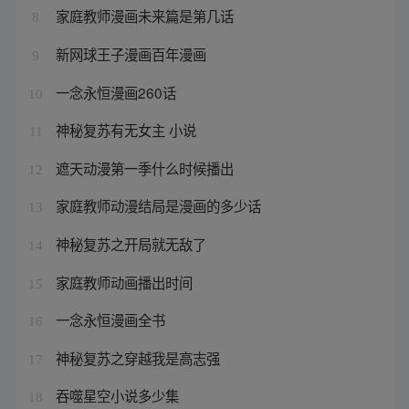
家庭教师漫画未来篇是第几话
8
新网球王子漫画百年漫画
9
一念永恒漫画260话
10
神秘复苏有无女主 小说
11
遮天动漫第一季什么时候播出
12
家庭教师动漫结局是漫画的多少话
13
神秘复苏之开局就无敌了
14
家庭教师动画播出时间
15
一念永恒漫画全书
16
神秘复苏之穿越我是高志强
17
吞噬星空小说多少集
18