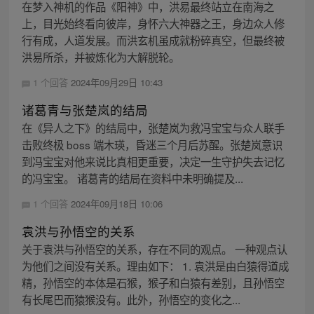
在梦入神机的作品《阳神》中，洪易最终站立在南海之
上，目光始终看向彼岸，身怀六大神器之王，身边众人修
行有成，人道发展。而洪玄机虽成就粉碎真空，但最终被
洪易所杀，并被炼化为大解脱轮。
1 个回答
2024年09月29日 10:43
诸葛青与张楚岚的结局
在《异人之下》的结局中，张楚岚为救冯宝宝与众人联手
击败终极 boss 端木瑛，昏迷三个月后苏醒。张楚岚意识
到冯宝宝对他来说比真相更重要，决定一生守护失去记忆
的冯宝宝。 诸葛青的结局在资料中未明确提及...
1 个回答
2024年09月18日 10:06
袁洪与孙悟空的关系
关于袁洪与孙悟空的关系，存在不同的观点。 一种观点认
为他们之间没有关系。理由如下： 1. 袁洪是由白猿得道成
精，孙悟空的本体是石猴，猴子和白猿有差别，且孙悟空
有长尾巴而猿猴没有。此外，孙悟空的变化之...