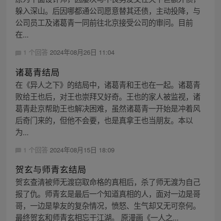
躲入深山。后因哪都通公司愿意替其还债，主动投降，与
公司员工及诸葛青一同前往北京接受公司的审问。目前
在...
1 个回答
2024年08月26日 11:04
诸葛青结局
在《异人之下》的结局中，诸葛青和王也在一起。诸葛青
败给王也后，对王也崇拜又好奇。王也的家人被监视，诸
葛青赴京帮助王也解决困难，虽然诸葛青一开始是冲着风
后奇门来的，但他不会要，也是真拿王也当朋友。本以
为...
1 个回答
2024年08月15日 18:09
贺玄与师青玄结局
贺玄查清被师无渡窃取命格的真相后，杀了师无渡为自己
报了仇。师青玄是最后一个知道真相的人，面对一边是哥
哥，一边是挚友的复杂情况，愤怒、生气却又无可奈何。
最终贺玄和师青玄相忘于江湖。 原漫画《一人之...