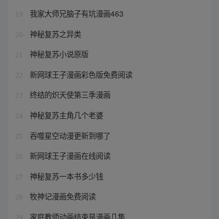
我家大师兄脑子有坑漫画463
19
神秘复苏之异类
20
神秘复苏小说原版
21
新网球王子漫画彩色版免费阅读
22
终结的炽天使第三季漫画
23
神秘复苏主角几个老婆
24
吞噬星空动漫更新到哪了
25
新网球王子漫画在线阅读
26
神秘复苏一本书多少钱
27
牧神记漫画免费阅读
28
家庭教师动画结束是漫画几集
29