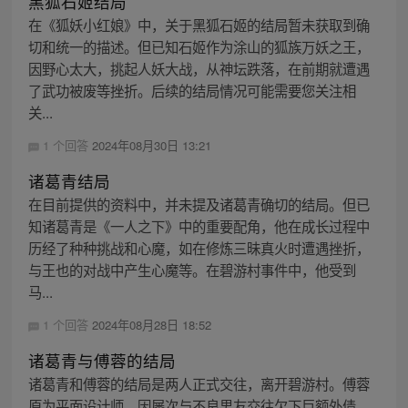
黑狐石姬结局
在《狐妖小红娘》中，关于黑狐石姬的结局暂未获取到确
切和统一的描述。但已知石姬作为涂山的狐族万妖之王，
因野心太大，挑起人妖大战，从神坛跌落，在前期就遭遇
了武功被废等挫折。后续的结局情况可能需要您关注相
关...
1 个回答
2024年08月30日 13:21
诸葛青结局
在目前提供的资料中，并未提及诸葛青确切的结局。但已
知诸葛青是《一人之下》中的重要配角，他在成长过程中
历经了种种挑战和心魔，如在修炼三昧真火时遭遇挫折，
与王也的对战中产生心魔等。在碧游村事件中，他受到
马...
1 个回答
2024年08月28日 18:52
诸葛青与傅蓉的结局
诸葛青和傅蓉的结局是两人正式交往，离开碧游村。傅蓉
原为平面设计师，因屡次与不良男友交往欠下巨额外债，