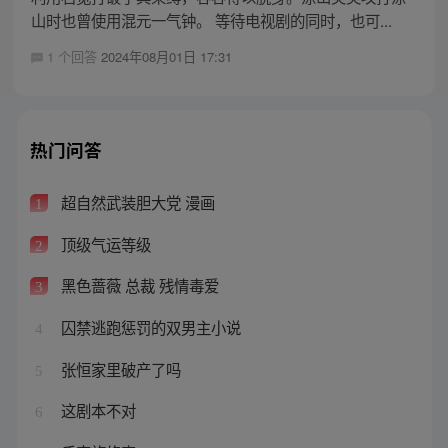
山时也曾使用混元一气钟。 等待电视剧的同时，也可...
1 个回答
2024年08月01日 17:31
热门问答
超自然武装胆大党 漫画
1
顶级气运等级
2
黑色蔷薇 总裁 残情毒爱
3
囚禁逃跑惩罚的双男主小说
4
张恒家里破产了吗
5
这剧本不对
6