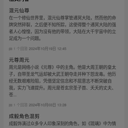
混元仙尊
在一个修仙世界里，混元仙尊掌管通冥大陆，然而他的命
牌突然碎裂，之后便不知所踪，这使得整个通冥大陆的强
者人心惶惶，因为没有他的带领，大陆在大千宇宙中的立
足成为一个问题。
1 个回答
2024年10月19日 12:45
元尊周元
周元是网络小说《元尊》中的主角。他是大周王朝的皇太
子，自带圣龙气运却被大武王朝夺走并种下怨龙毒。他历
经无数艰难险阻，凭借坚定信念和不屈意志不断突破自
我，实力飞速提升。周元是苍玄宗圣子首、夭夭的丈夫、
苍...
1 个回答
2024年10月03日 13:28
成毅角色混剪
成毅饰演过众多令人印象深刻的角色，如《琉璃》中为情