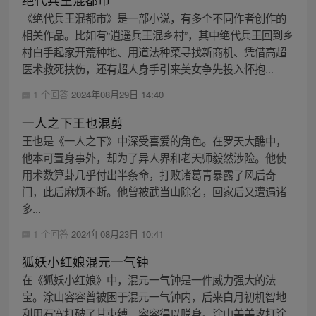
《绝代兵王混都市》是一部小说，有多个不同作者创作的
相关作品。比如有“逍遥兵王混乡村”，其中绝代兵王回到乡
村白手起家开荒种地、用道法种菜寻找新商机、凭借高超
医术救死扶伤，还有超人身手引来美女争先投入怀抱...
1 个回答
2024年08月29日 14:40
一人之下王也混剪
王也是《一人之下》中深受喜爱的角色。在罗天大醮中，
他本可置身事外，却为了异人界和老天师毅然涉险。他使
用术数算卦几乎付出半条命，打败诸葛青暴露了风后奇
门，此后麻烦不断。他曾被武当山除名，回家后又遭遇诸
多...
1 个回答
2024年08月23日 10:41
狐妖小红娘混元一气钟
在《狐妖小红娘》中，混元一气钟是一件威力强大的法
宝。涂山容容曾被困于混元一气钟内，后来白月初机智地
利用石宽打破了其束缚，容容得以脱身。涂山美美攻打涂