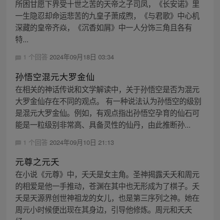
所困甘愿下界受十世之苦的天帝之子司凤，《长安诺》里
一生隐忍却命运悲苦的九皇子萧成煦，《与君歌》中心机
深藏的皇帝齐焱，《沉香如屑》中一人分饰三角且各有
特...
1 个回答
2024年09月18日 03:34
孙悟空混元大罗金仙
在相关的神话传说和文学解读中，关于孙悟空是否为混元
大罗金仙存在不同的观点。 有一种说法认为孙悟空的级别
是混元大罗金仙。例如，有观点指出孙悟空孕育的仙石可
能是一粒级别非常高、具备灵性的仙丹，由此推断孙...
1 个回答
2024年09月10日 21:13
元尊之元夭
在小说《元尊》中，夭夭是女主角。圣神揭露夭夭和周元
的相爱是他一手推动，苍渊在其中也无形成为了棋子。夭
夭是天源界创世神祖龙的女儿，也是第三序列之神。她在
周元小时候便出现在其身边，引导他修炼。周元和夭夭