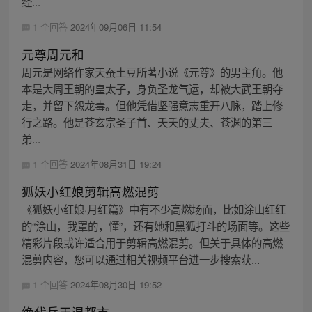
经...
1 个回答
2024年09月06日 11:54
元尊周元和
周元是网络作家天蚕土豆所著小说《元尊》的男主角。他
本是大周王朝的皇太子，身负圣龙气运，却被大武王朝夺
走，并留下怨龙毒。但他凭借坚强意志重开八脉，踏上修
行之路。他是苍玄宗圣子首、夭夭的丈夫、苍渊的第三
弟...
1 个回答
2024年08月31日 19:24
狐妖小红娘剪辑高燃混剪
《狐妖小红娘·月红篇》中有不少高燃场面，比如涂山红红
的“涂山，我罩的，懂”，还有她和黑狐打斗的场面等。这些
精彩片段或许适合用于剪辑高燃混剪。但关于具体的高燃
混剪内容，您可以通过相关视频平台进一步搜索获...
1 个回答
2024年08月30日 19:52
绝代兵王混都市