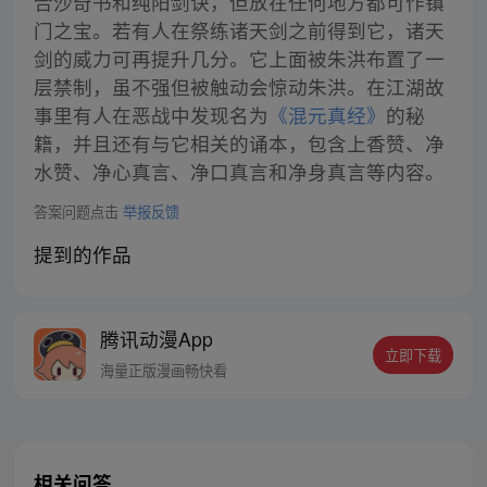
合沙奇书和纯阳剑诀，但放在任何地方都可作镇
门之宝。若有人在祭练诸天剑之前得到它，诸天
剑的威力可再提升几分。它上面被朱洪布置了一
层禁制，虽不强但被触动会惊动朱洪。在江湖故
事里有人在恶战中发现名为
《混元真经》
的秘
籍，并且还有与它相关的诵本，包含上香赞、净
水赞、净心真言、净口真言和净身真言等内容。
答案问题点击
举报反馈
提到的作品
腾讯动漫App
立即下载
海量正版漫画畅快看
相关问答