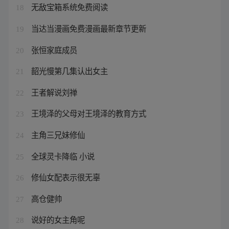
无敌宝箱系统免费阅读
18
当达当漫画免费漫画最新章节更新
19
张恒家庭成员
20
韶光慢第几集认出女主
21
王者解说刘禅
22
王境泽的父母对王境泽的教育方式
23
主角三兄妹修仙
24
全球灵卡降临 小说
25
修仙女配表示很无辜
26
高仓健帅
27
说好的女主角呢
28