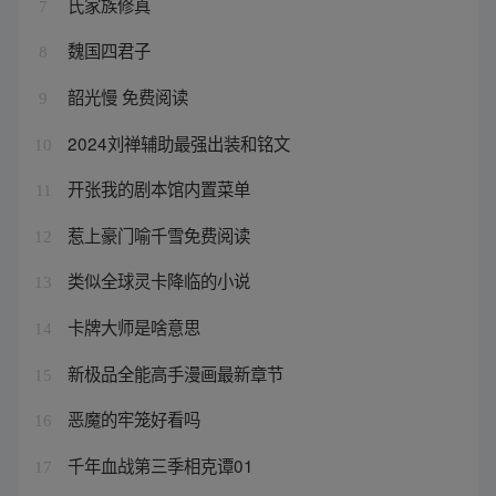
氏家族修真
7
魏国四君子
8
韶光慢 免费阅读
9
2024刘禅辅助最强出装和铭文
10
开张我的剧本馆内置菜单
11
惹上豪门喻千雪免费阅读
12
类似全球灵卡降临的小说
13
卡牌大师是啥意思
14
新极品全能高手漫画最新章节
15
恶魔的牢笼好看吗
16
千年血战第三季相克谭01
17