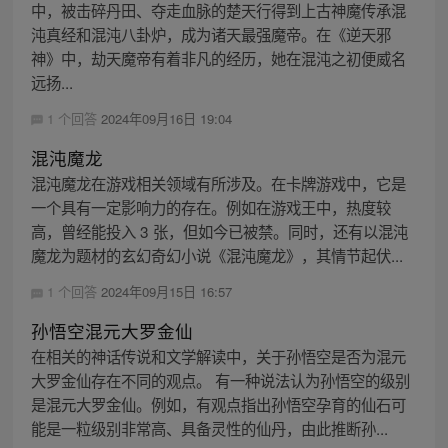
中，被击碎丹田、夺走血脉的楚天行得到上古神魔传承混
沌真经和混沌八卦炉，成为诸天最强魔帝。在《逆天邪
神》中，劫天魔帝有着非凡的经历，她在混沌之初便威名
远扬...
1 个回答
2024年09月16日 19:04
混沌魔龙
混沌魔龙在游戏相关领域有所涉及。在卡牌游戏中，它是
一个具有一定影响力的存在。例如在游戏王中，热度较
高，曾经能投入 3 张，但如今已被禁。同时，还有以混沌
魔龙为题材的玄幻奇幻小说《混沌魔龙》，其情节起伏...
1 个回答
2024年09月15日 16:57
孙悟空混元大罗金仙
在相关的神话传说和文学解读中，关于孙悟空是否为混元
大罗金仙存在不同的观点。 有一种说法认为孙悟空的级别
是混元大罗金仙。例如，有观点指出孙悟空孕育的仙石可
能是一粒级别非常高、具备灵性的仙丹，由此推断孙...