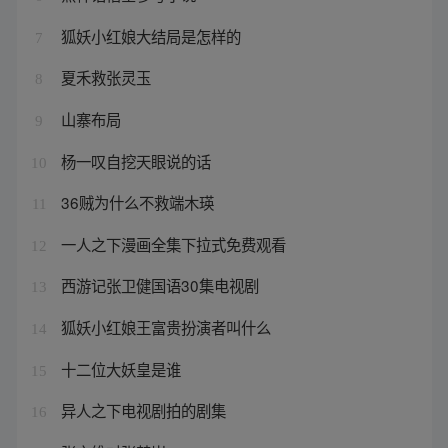
狐妖小红娘大结局是怎样的
7
夏禾救张灵玉
8
山寨布局
9
杨一叹自挖天眼说的话
10
36贼为什么不救端木瑛
11
一人之下漫画全集下拉式免费观看
12
西游记张卫健国语30集电视剧
13
狐妖小红娘王富贵扮演者叫什么
14
十二位大妖皇是谁
15
异人之下电视剧拍的剧集
16