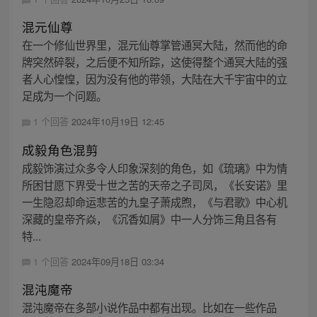
混元仙尊
在一个修仙世界里，混元仙尊掌管通冥大陆，然而他的命
牌突然碎裂，之后便不知所踪，这使得整个通冥大陆的强
者人心惶惶，因为没有他的带领，大陆在大千宇宙中的立
足成为一个问题。
1 个回答
2024年10月19日 12:45
成毅角色混剪
成毅饰演过众多令人印象深刻的角色，如《琉璃》中为情
所困甘愿下界受十世之苦的天帝之子司凤，《长安诺》里
一生隐忍却命运悲苦的九皇子萧成煦，《与君歌》中心机
深藏的皇帝齐焱，《沉香如屑》中一人分饰三角且各有
特...
1 个回答
2024年09月18日 03:34
混沌魔帝
混沌魔帝在多部小说作品中都有出现。比如在一些作品