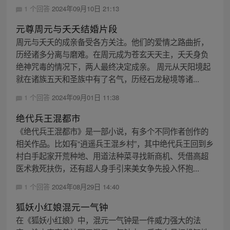
1 个回答
2024年09月10日 21:13
元尊周元与夭夭结婚片段
周元与夭夭的成亲备受各方关注。他们的爱情之路曲折，
历经诸多分离与磨难。在周元成为苍玄天天主，夭夭身负
绝神咒毒的情况下，两人最终决定成亲。 周元从天阳境起
就在诸族五天和圣族中有了名气，历经石龙秘境等诸...
1 个回答
2024年09月01日 11:38
绝代兵王混都市
《绝代兵王混都市》是一部小说，有多个不同作者创作的
相关作品。比如有“逍遥兵王混乡村”，其中绝代兵王回到乡
村白手起家开荒种地、用道法种菜寻找新商机、凭借高超
医术救死扶伤，还有超人身手引来美女争先投入怀抱...
1 个回答
2024年08月29日 14:40
狐妖小红娘混元一气钟
在《狐妖小红娘》中，混元一气钟是一件威力强大的法