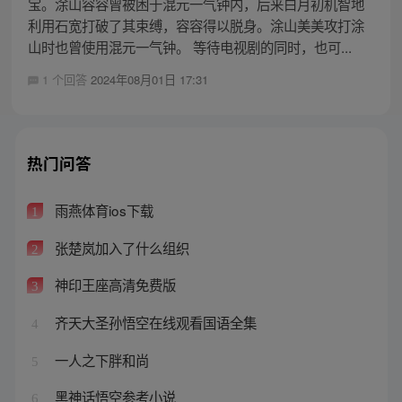
宝。涂山容容曾被困于混元一气钟内，后来白月初机智地
利用石宽打破了其束缚，容容得以脱身。涂山美美攻打涂
山时也曾使用混元一气钟。 等待电视剧的同时，也可...
1 个回答
2024年08月01日 17:31
热门问答
雨燕体育ios下载
1
张楚岚加入了什么组织
2
神印王座高清免费版
3
齐天大圣孙悟空在线观看国语全集
4
一人之下胖和尚
5
黑神话悟空参考小说
6