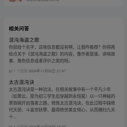
相关问答
混沌海盗之歌
你就给个名字，这啥信息都没有啊，让我咋推荐？你得再
给点关于《混沌海盗之歌》的内容，像作者是谁、讲啥故
事、角色信息或者评价之类的呀。
1 个回答
2024年11月02日 21:47
太古混沌诀
太古混沌诀是一种功法，在相关故事中有一个平凡少年
（如萧云，原为初三学生后穿越到永恒星）以一只神秘的
黑铁碗开启强者之路，修炼太古混沌诀，在此过程中踩绝
代天骄、斗盖世妖孽、赢得绝世美女倾心，从而横扫九天
十...
1 个回答
2024年10月25日 16:09