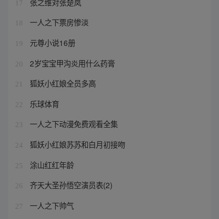
张之维对张楚岚
17
一人之下票房惨淡
18
元尊小说16册
19
2岁宝宝甲沟炎用什么药膏
20
狐妖小红娘全员多高
21
乐球体育
22
一人之下动漫免费观看全集
23
狐妖小红娘苏苏和白月初接吻
24
涂山红红年龄
25
齐天大圣孙悟空演员表(2)
26
一人之下帅气
27