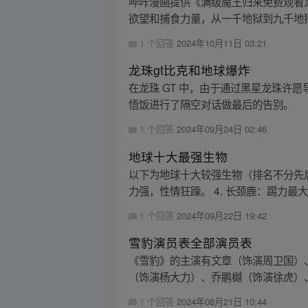
哔咔漫画提供《满级魔王归来免费观看
欲望和捕食力量，从一千地狱到九千地狱
1 个回答
2024年10月11日 03:21
龙珠gt比克和地球爆炸
在龙珠 GT 中，由于通过黑星龙珠
悟饭进行了隔空对话做最后的告别。
1 个回答
2024年09月24日 02:46
地球十大最强生物
以下为地球十大较强生物（排名不分先后）
力强，性情狂躁。 4. 长颈鹿：踢力最大
1 个回答
2024年09月22日 19:42
雪豹演员表全部演员表
《雪豹》的主演有文章（饰演周卫国）
（饰演杨大力）、乔鹏樾（饰演徐虎）、
1 个回答
2024年08月21日 10:44