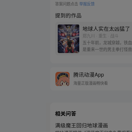
答案问题点击
举报反馈
提到的作品
地球人实在太凶猛了
郑九川 · 重生 · 战斗
五十年前，龙城穿越，铁血
是重来一世的男主拳打怪兽
腾讯动漫App
海量正版漫画畅快看
相关问答
满级魔王回归地球漫画