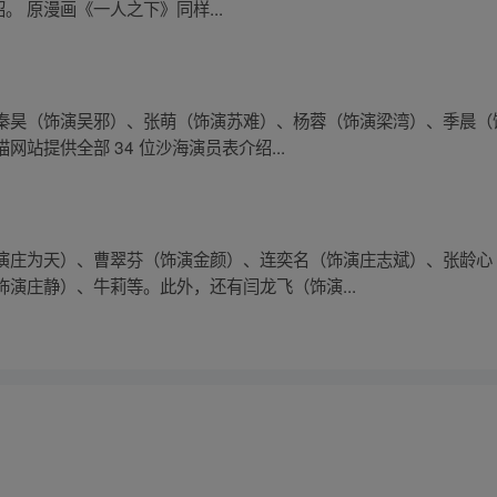
。 原漫画《一人之下》同样...
秦昊（饰演吴邪）、张萌（饰演苏难）、杨蓉（饰演梁湾）、季晨（
站提供全部 34 位沙海演员表介绍...
演庄为天）、曹翠芬（饰演金颜）、连奕名（饰演庄志斌）、张龄心
演庄静）、牛莉等。此外，还有闫龙飞（饰演...