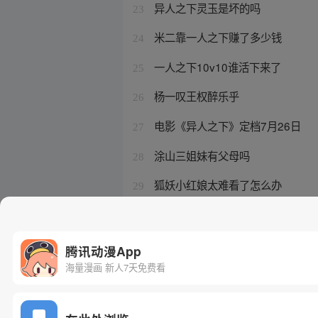
异人之下灵玉是坏的吗
23
米二靠一人之下赚了多少钱
24
一人之下10v10谁活下来了
25
杨一叹王权醉乐乎
26
电影《异人之下》定档7月26日
27
涂山三姐妹有父母吗
28
狐妖小红娘太难看了怎么办
29
强推涂山雅雅的小说
30
腾讯动漫App
海量漫画 新人7天免费看