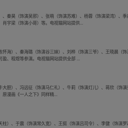
）、秦昊（饰演吴邪）、张萌（饰演苏难）、杨蓉（饰演梁湾）、季
肖宇梁（饰演小哥）等。电视猫网站提供...
陈怀海）、秦海璐（饰演谷三妹）、刘桦（饰演三爷）、王晓晨（饰
盈、程煜等参演。电视猫网站提供全部 ...
牛大胆）、冯远征（饰演马仁礼）、牛莉（饰演灯儿）、蒋欣（饰演
 原漫画《一人之下》同样精...
天柱）、于震（饰演常久宽）、王挺（饰演吕司令）、李健（饰演罗