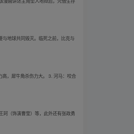
该漫画讲述主角坠入地狱后，凭借生存
，要与地球共同毁灭。临死之前，比克与
力高，犀牛角杀伤力大。 3. 河马：咬合
王珂（饰演曹莹）等，此外还有张政勇