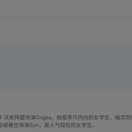
·沃斯拜茵饰演Ongsa，她是乖巧内向的女学生，暗恋同校女
琳帕缇雅空饰演Sun，是人气较旺的女学生。