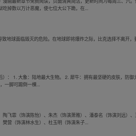
》漫画最新章节免费阅读，页面清爽简洁，更新时间为每周三、六。
吃掉数以万计恶魔，使七位大公下跪，在...
许愿导致地球面临毁灭的危险。在地球即将爆炸之际，比克选择不离开
： 1. 大象：陆地最大生物。 2. 犀牛：拥有最坚硬的皮肤，防御
，一脚可踢倒一棵...
、陶飞霏（饰演陈怡）、朱杰（饰演萧雅）、潘泰名（饰演刘远）、
樊营（饰演林水生）、杜玉明（饰演朱子...