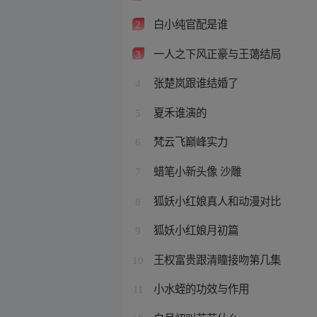
白小纯官配是谁
2
一人之下风正豪与王蔼结局
3
张楚岚跟谁结婚了
4
夏禾谁演的
5
梵云飞巅峰实力
6
蜡笔小新头像 沙雕
7
狐妖小红娘真人和动漫对比
8
狐妖小红娘月初篇
9
王权富贵跟清瞳接吻第几集
10
小水蛭的功效与作用
11