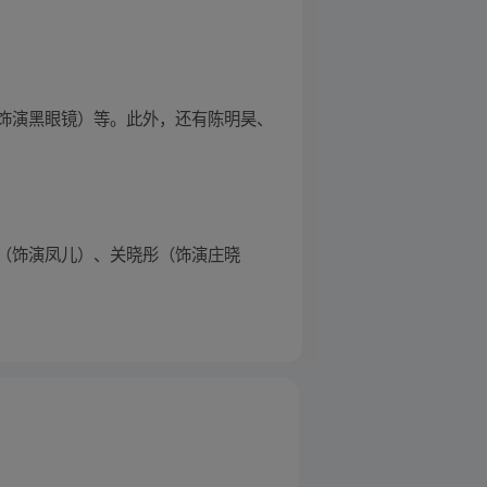
饰演黑眼镜）等。此外，还有陈明昊、
（饰演凤儿）、关晓彤（饰演庄晓