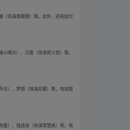
晨（饰演黑眼镜）等。此外，还有娃尔
演小晴天）、冯雷（饰演贺义堂）等。
乔月）、梦丽（饰演尼娜）等，电视猫
政委）、钱迪迪（饰演常慧美）等。电