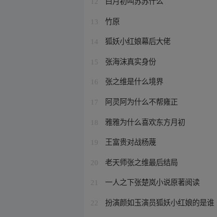
白月初叫苏苏什么
12
竹原
13
狐妖小红娘幕后大佬
14
张海沫真实身份
15
张之维是什么境界
16
阿灵阿为什么不帮雍正
17
雅雅为什么喜欢东方月初
18
王富贵对战杨蔑
19
老天师张之维最后结局
20
一人之下张楚岚小说原著阅读
21
扮演颜如玉演员狐妖小红娘的是谁
22