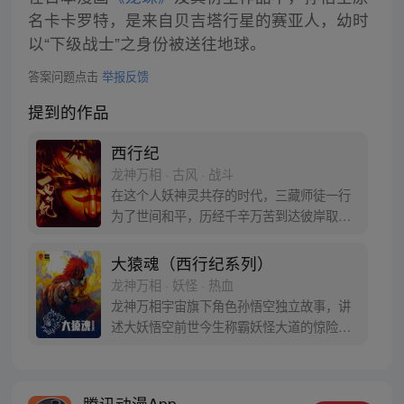
名卡卡罗特，是来自贝吉塔行星的赛亚人，幼时
以“下级战士”之身份被送往地球。
答案问题点击
举报反馈
提到的作品
西行纪
龙神万相 · 古风 · 战斗
在这个人妖神灵共存的时代，三藏师徒一行
为了世间和平，历经千辛万苦到达彼岸取
得“永恒之火”拯救苍生，可世间并没有因此
变得美好….随着阴谋慢慢揭露，暗魂四起,
大猿魂（西行纪系列）
为了让“永恒之火”重新归位，小狼妖白狼不
龙神万相 · 妖怪 · 热血
辞万难，找到唐三藏大法师，和他一起重新
龙神万相宇宙旗下角色孙悟空独立故事，讲
寻回徒弟们，组成全新“西行小队”，再度踏
述大妖悟空前世今生称霸妖怪大道的惊险历
上西行之旅……
程。 妖怪大道有自己的生存之道，某日，一
位猴妖因人类的祈愿从天而降，以鬼魈之名
响彻妖界，却因堕入暗魂无法再守护重要之
腾讯动漫App