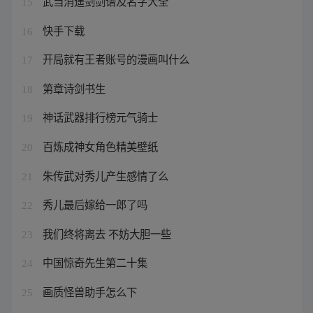
武当消遥剑剑谱及名字大全
15
快手下载
16
开局就有王者账号的漫画叫什么
17
第章诗剑书生
18
神话武器排行榜元气骑士
19
百炼成神女角色精美壁纸
20
朱传武对秀儿产生感情了么
21
秀儿最后嫁给一郎了吗
22
我们终将离去 不妨大胆一些
23
中国惊奇先生第二十集
24
画质怪兽助手怎么下
25