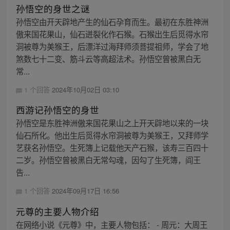
孙悟空的身世之谜
孙悟空由开天辟地产生的仙石孕育而生。最初在东胜神洲
傲来国花果山，仙石迸裂化作石猴。石猴出生后觅得水帘
洞被尊为美猴王，后漂洋过海拜师须菩提祖师，学会了地
煞数七十二变、筋斗云等高超法术。孙悟空曾被黑白无
常...
1 个回答
2024年10月02日 03:10
西游记孙悟空的身世
孙悟空是东胜神洲傲来国花果山之上开天辟地以来的一块
仙石所化。他出生后觅得水帘洞被尊为美猴王，又拜师学
艺获名孙悟空。生死簿上记载他天产石猴，该寿三百四十
二岁。孙悟空曾被黑白无常勾魂，因勾了生死簿，阎王
告...
1 个回答
2024年09月17日 16:56
元尊的主要人物介绍
在网络小说《元尊》中，主要人物包括： - 周元：大周王