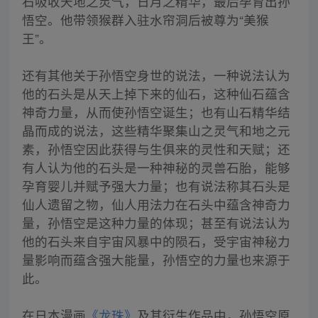
石吸收天地之灵气，日月之精华，最后孕育出孙
悟空。他带领猴群入驻水帘洞后被尊为“美猴
王”。
还有其他关于孙悟空身世的说法，一种说法认为
他的石头是从天上掉下来的仙石，这种仙石蕴含
神奇力量，从而使孙悟空诞生；也有山石精华结
晶而成的说法，这些精华聚集山之灵气和地之元
素，孙悟空因此获得与生俱来的灵性和天赋；还
有人认为他的石头是一种神秘的灵兽石胎，能够
孕育婴儿并赋予强大力量；也有说法称其石头是
仙人遗留之物，仙人用法力在石头中蕴含神奇力
量，孙悟空是这种力量的体现；甚至有说法认为
他的石头来自宇宙风暴中的陨石，受宇宙神秘力
量影响而蕴含强大能量，孙悟空的力量也来源于
此。
在日本漫画
《龙珠》
及其衍生作品中，孙悟空原