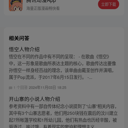
人…六十年后，他再次破石而出，背负着守
立即下载
护族人的希望和信念打败了妖怪大道的霸
海量正版漫画畅快看
主，成为猴群之王，但故事仍在继续…
相关问答
悟空人物介绍
悟空在不同的作品中有不同的呈现： - 在歌曲《悟空》
中，这一形象是歌曲所表达主题的核心，歌曲传达出要像
孙悟空一样身经百战的理念，该单曲由戴荃创作并演唱，
属于Pop流派，于2017年6月15日发行。 -...
1 个回答
2024年11月03日 18:25
开山寨的小说人物介绍
参考资料中有一部自传体纪念小说提到了“山寨”相关内容，
其中有3个山寨志愿者，他们用250块钱在震后的汶川建立
起7所帐篷学校和1所幼儿园，他们有热血也历经辛酸，被
驱逐过、挨过饿，有着现实的窘迫和理想主义...