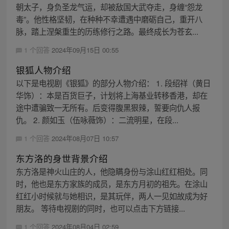
朝太子，身负圣龙气运，却被敌国大武夺走，身缠“怨龙
毒”。他性格坚韧，在种种不幸遭遇中磨砺自己，重开八
脉，踏上涅槃重生的历练修行之路。最终成长为苍玄...
1 个回答
2024年09月15日 00:55
银狐人物介绍
以下是电视剧《银狐》的部分人物介绍： 1. 段绍祥（黄日
华饰）：本是百货巨子，计划将上海基业转移香港，却在
途中遭骗致一无所有。后变得腹黑狠辣，誓要向仇人报
仇。 2. 颜如玉（伍咏薇饰）：二流明星，在段...
1 个回答
2024年08月07日 10:57
东方洛的身世背景介绍
东方洛是神火山庄的人，他隐瞒身份与涂山红红相处。同
时，他也是东方家族的成员，是东方月初的祖先。在涂山
红红小时候就与她相识，是其玩伴，两人一见如故成为好
朋友。 等待电视剧的同时，也可以点击下方链接...
1 个回答
2024年08月04日 02:59