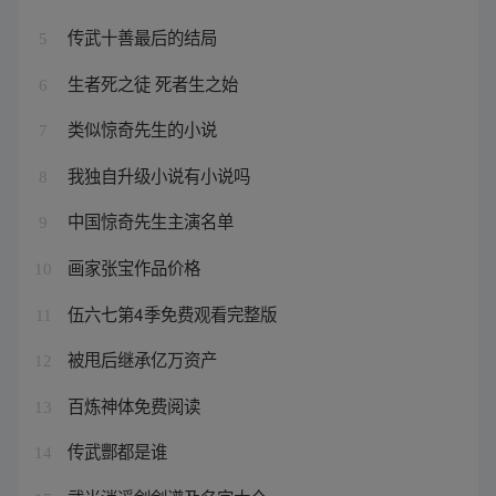
传武十善最后的结局
5
生者死之徒 死者生之始
6
类似惊奇先生的小说
7
我独自升级小说有小说吗
8
中国惊奇先生主演名单
9
画家张宝作品价格
10
伍六七第4季免费观看完整版
11
被甩后继承亿万资产
12
百炼神体免费阅读
13
传武酆都是谁
14