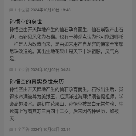
1 个回答
2024年10月10日 18:48
孙悟空的身世
孙悟空由开天辟地产生的仙石孕育而生，仙石崩裂产出石
卵，石卵见风化为石猴。也有一种观点认为他可能跟哪吒
一样是人为改造而来，是由如来用产自龙宫的佛家至宝摩
尼珠改造的。其出生地花果山是天下十洲祖脉，灵气充
足...
1 个回答
2024年10月02日 04:34
孙悟空的真实身世来历
孙悟空由开天辟地产生的仙石孕育而生。石猴出生后，觅
得水帘洞被尊为美猴王，后漂洋过海拜师须菩提祖师，学
会高超法术。最初在花果山，孙悟空被黑白无常勾魂，生
死簿上写着其寿三百四十二岁。后来因各种经历，如被
天...
1 个回答
2024年10月02日 03:14