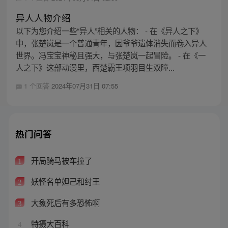
异人人物介绍
以下为您介绍一些“异人”相关的人物： - 在《异人之下》
中，张楚岚是一个普通青年，因爷爷遗体消失而卷入异人
世界。冯宝宝神秘且强大，与张楚岚一起冒险。 - 在《一
人之下》这部动漫里，西楚霸王项羽目生双瞳...
1 个回答
2024年07月31日 07:55
热门问答
开局骑马被车撞了
1
妖怪名单妲己和纣王
2
大象死后有多恐怖啊
3
特摄大百科
4