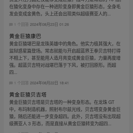
在猿化变身中存在一种进阶变身即黄金巨猿形态，全身毛
发会变成金黄色，头上还会出现类似超级赛亚人的...
1 个回答
2024年08月23日 01:26
黄金巨猿康巴
黄金巨猿堪巴是龙珠英雄中的角色。他实力极其强大，在
监狱惑星篇登场。常态就能与开启超蓝界王拳贝吉特打得
不相上下，甚至能用人造月亮变成黄金巨猿，力量再度增
强。超蓝贝吉特对战堪巴落于下风，被打回原形。而超
四...
1 个回答
2024年08月22日 18:41
黄金巨猿贝吉塔
黄金巨猿贝吉塔是贝吉塔的一种变身形态。在龙珠 GT
中，布玛制造机器，照射布尔兹光线，贝吉塔变身黄金巨
猿，随后还能进一步变身超四。此外，贝吉塔没有出现超
级赛亚人 3 形态，而是直接从黄金巨猿转变为超四...