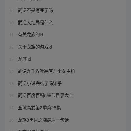
武逆不是写完了吗
9
武逆大结局是什么
10
有关龙族的id
11
关于龙族的游戏id
12
龙族 id
13
武逆九千界叶寒有几个女主角
14
武逆小说完结了吗知乎
15
武逆百度百科5章节目录大全
16
全球高武第2季第25集
17
龙族3黑月之潮最后一句话
18