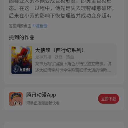
因赛亚人的本能变成巨猿形态，即黄金巨猿形
态。在这一过程中，他先是失去理智肆意破坏，
后来在小芳的影响下恢复理智并成功变身超4。
答案问题点击
举报反馈
提到的作品
大猿魂（西行纪系列）
龙神万相 · 妖怪 · 热血
龙神万相宇宙旗下角色孙悟空独立故事，讲
述大妖悟空前世今生称霸妖怪大道的惊险历
程。 妖怪大道有自己的生存之道，某日，一
位猴妖因人类的祈愿从天而降，以鬼魈之名
响彻妖界，却因堕入暗魂无法再守护重要之
腾讯动漫App
人…六十年后，他再次破石而出，背负着守
立即下载
护族人的希望和信念打败了妖怪大道的霸
海量正版漫画畅快看
主，成为猴群之王，但故事仍在继续…