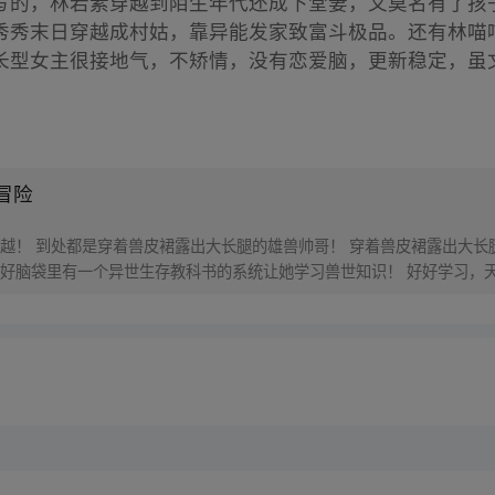
写的，林若素穿越到陌生年代还成下堂妻，又莫名有了孩
秀秀末日穿越成村姑，靠异能发家致富斗极品。还有林喵
长型女主很接地气，不矫情，没有恋爱脑，更新稳定，虽
冒险
越！ 到处都是穿着兽皮裙露出大长腿的雄兽帅哥！ 穿着兽皮裙露出大长
好脑袋里有一个异世生存教科书的系统让她学习兽世知识！ 好好学习，天