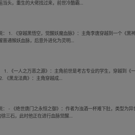
当头，重生的大佬找过来，前世冷酷霸...
： 1. 《穿越黑悟空，觉醒妖魔血脉》：主角李唐穿越到一个《黑
普通猴妖血脉，后意外进化为灵明...
 1. 《一人之万恶之源》：主角前世是考古专业的学生，穿越到《
 《黑龙法典》：主角穿越成...
说： - 《绝世唐门之永恒之御》：作者为浊酒一杯难下肚，类型为
徐三石，此时他正在进行血脉觉醒...