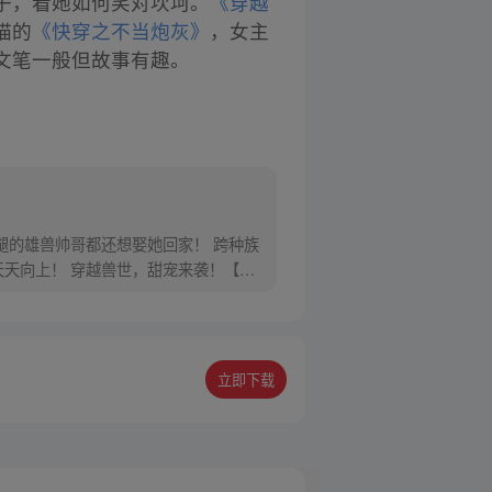
子，看她如何笑对坎坷。
《穿越
喵的
《快穿之不当炮灰》
，女主
文笔一般但故事有趣。
腿的雄兽帅哥都还想娶她回家！ 跨种族
天向上！ 穿越兽世，甜宠来袭！【每
立即下载