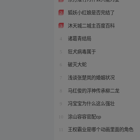
狐妖小红娘是否完结了
2
沐天城二城主百度百科
3
诸葛青结局
4
狂犬病毒属于
5
破灭大蛇
6
浅谈张楚岚的婚姻状况
7
马红俊的浮神传承柳二龙
8
冯宝宝为什么这么强壮
9
涂山容容官配cp
10
王权霸业是哪个动画里面的角色
11