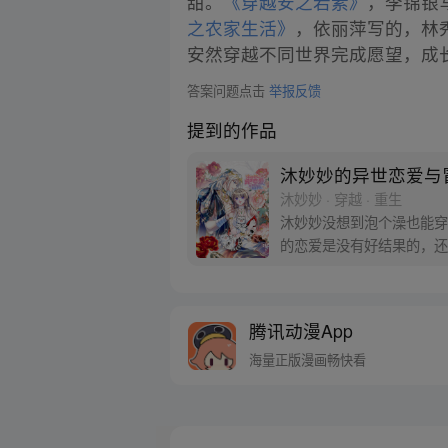
甜。
《穿越安之若素》
，李锦银
之农家生活》
，依丽萍写的，林
安然穿越不同世界完成愿望，成
答案问题点击
举报反馈
提到的作品
沐妙妙的异世恋爱与
沐妙妙 · 穿越 · 重生
沐妙妙没想到泡个澡也能穿
的恋爱是没有好结果的，还
周五六日更新】
腾讯动漫App
海量正版漫画畅快看