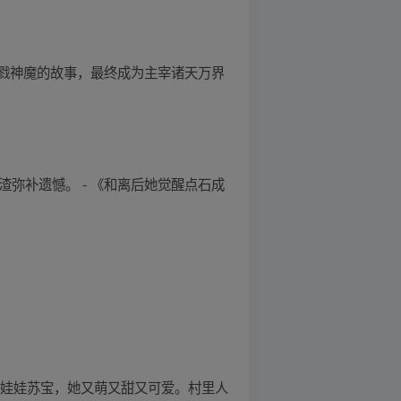
戮神魔的故事，最终成为主宰诸天万界
渣弥补遗憾。 - 《和离后她觉醒点石成
女娃娃苏宝，她又萌又甜又可爱。村里人