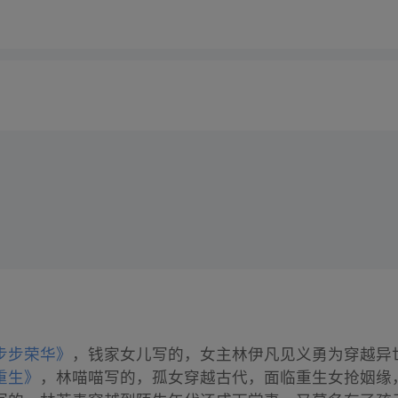
步步荣华》
，钱家女儿写的，女主林伊凡见义勇为穿越异
重生》
，林喵喵写的，孤女穿越古代，面临重生女抢姻缘