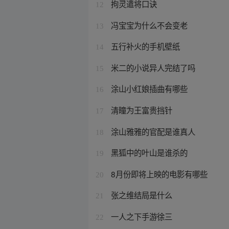
拘灵遣将口诀
12
冯宝宝为什么不会变老
13
五行补火的手机壁纸
14
米二的小说异人完结了吗
15
涂山小红娘插曲有哪些
16
清瞳为王富贵挡针
17
涂山雅雅的官配是谁真人
18
黑狐中的叶山是谁杀的
19
8月份即将上映的电影有哪些
20
张之维结局是什么
21
一人之下手游徐三
22