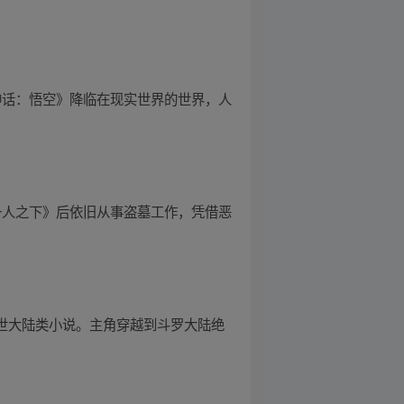
神话：悟空》降临在现实世界的世界，人
一人之下》后依旧从事盗墓工作，凭借恶
异世大陆类小说。主角穿越到斗罗大陆绝