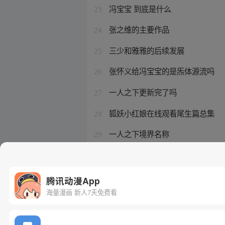
冯宝宝 到底是什么
23
张之维的主要作品
24
三少和雅雅的后续发展
25
张怀义给冯宝宝的是炁体源流吗
26
一人之下更新完了吗
27
狐妖小红娘在线观看尾生篇总集
28
一人之下境界名称
29
东方月初变小了文
30
腾讯动漫App
海量漫画 新人7天免费看