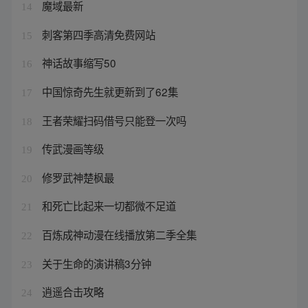
魔域最新
14
刺客第四季高清免费网站
15
神话故事缩写50
16
中国惊奇先生就更新到了62集
17
王者荣耀扫码借号只能登一次吗
18
传武漫画等级
19
修罗武神楚枫最
20
和死亡比起来一切都微不足道
21
百炼成神动漫在线播放第二季全集
22
关于生命的演讲稿3分钟
23
逍遥合击攻略
24