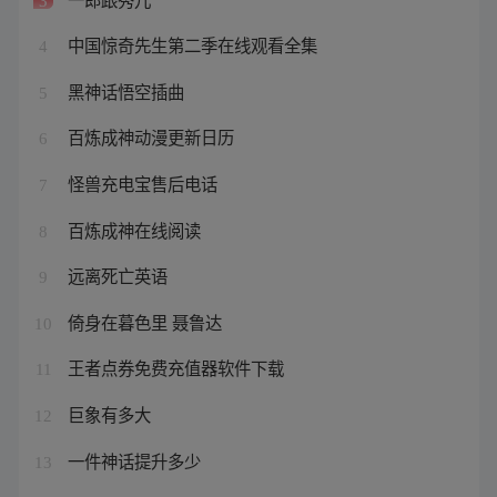
3
中国惊奇先生第二季在线观看全集
4
黑神话悟空插曲
5
百炼成神动漫更新日历
6
怪兽充电宝售后电话
7
百炼成神在线阅读
8
远离死亡英语
9
倚身在暮色里 聂鲁达
10
王者点券免费充值器软件下载
11
巨象有多大
12
一件神话提升多少
13