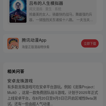
吕布的人生模拟器
阅文漫画 · 重生 · 系统
抢最美的女人，骑最快的战马，舞最强的兵
器，一骑独挡关东诸侯十八路。 一夫当关万
夫莫开，乱世豪杰齐俯首。 世人称我吕布不
死，天下无可定乱之机，我笑天下皆虚伪之
辈，奉先之外再无英雄。 一朝入人生模拟，
腾讯动漫App
瞬息千百世轮回， 历尽沧桑，百炼成钢。 试
立即下载
问现在的吕布奉先，能否抵得住‘白门楼’的宿
海量正版漫画畅快看
命之劫？
相关问答
安卓龙珠游戏
有多款龙珠游戏可在安卓平台游玩。例如《龙珠Project：
Multi》，这是一款免费团队战斗游戏，计划于2025年正式
上线安卓平台，在8月20日至9月3日已开启区域性Beta测
试。还有一些由超人气动漫...