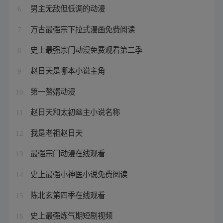
男主无敌但低调的动漫
6
万古最强宗下拉式漫画免费阅读
7
史上最强宗门动漫免费观看第二季
8
赵日天是哪本小说主角
9
第一赘婿动漫
10
赵日天和太初幽主小说名称
11
我是老祖赵日天
12
最强宗门动漫在线观看
13
史上最强小神医小说免费阅读
14
陈北玄第四季在线观看
15
史上最强炼气期短剧视频
16