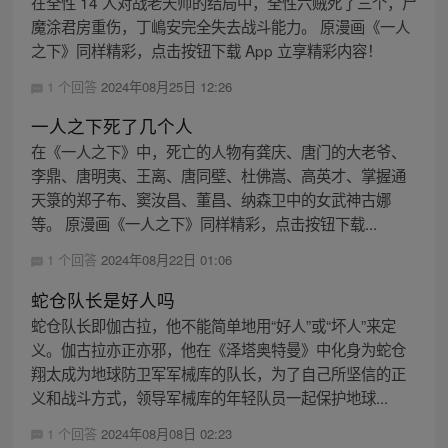
在全性 14 人对战老天师的结局中，全性六贼死了三个，尸
魔涂君房重伤，丁嶋安完全失去战斗能力。 原漫画《一人
之下》同样精彩，点击按钮下载 App 立享精彩内容！
1 个回答
2024年08月25日 12:26
一人之下死了几个人
在《一人之下》中，死亡的人物有龚庆、唐门的大老爷、
李鼎、唐明夷、王离、唐同壁、杜佛嵩、高英才、掌握通
天箓的郑子布、窦汝昌、董昌、纳森卫中的女武神古娜
等。 原漫画《一人之下》同样精彩，点击按钮下载...
1 个回答
2024年08月22日 01:06
蛇仓队长是好人吗
蛇仓队长即伽古拉，他不能简单地用“好人”或“坏人”来定
义。伽古拉亦正亦邪，他在《泽塔奥特曼》中化身为蛇仓
翔太成为地球防卫军军械库的队长，为了自己所坚信的正
义和战斗方式，领导军械库的年轻队员一起保护地球...
1 个回答
2024年08月08日 02:23