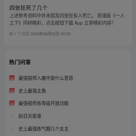
四张狂死了几个
上述参考资料中并未提及四张狂有人死亡。 原漫画《一人
之下》同样精彩，点击按钮下载 App 立享精彩内容！
1 个回答
2024年08月02日 03:52
热门问答
最强祖师入魔中是什么意思
1
史上最强主角
2
最强祖师各等级开放功能
3
赵日天是谁
4
史上最强炼气期几个女主
5