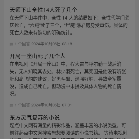
天师下山全性14人死了几个
在天师下山事件中，全性 14 人的结局如下：全性代掌门龚
庆死亡，“六贼”死了三个，“尸魔”涂君房身受重伤。具体的
死亡人数未有确切的明确统计。
1 个回答
2024年10月06日 03:18
开局一座山死了几个人
在电视剧《开局一座山》中，程大雷与呼尔勒一战后消
失，无人知晓其去处。林少羽死亡，其死因是他没有听张
肥和高飞豹的建议，好勇斗狠，逞强好胜，导致全军覆
没，造成自己死亡。但动漫中未提及具体人物的死亡情
况。
1 个回答
2024年10月05日 07:31
东方灵气复苏的小说
起点中文网有海量的精彩作品，涵盖丰富的小说类型，可
前往起点中文网搜索您想要阅读的小说书籍。 等待电视剧