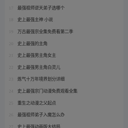
最强祖师逆天弟子选哪个
17
史上最强主神 小说
18
万古最强宗全集免费看第二季
19
史上最强的主角
20
史上最强男主角女主
21
史上最强男主角白灵儿
22
炼气十万年境界划分详细
23
史上最强宗门动漫免费观看全集
24
重生之动漫之父起点
25
最强祖师弟子入魔怎么办
26
史上最强动画版大结局
27