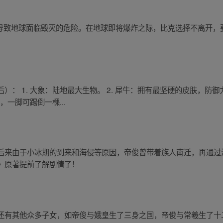
许愿导致地球面临毁灭的危险。在地球即将爆炸之际，比克选择不离开
： 1. 大象：陆地最大生物。 2. 犀牛：拥有最坚硬的皮肤，防御
，一脚可踢倒一棵...
后来由于小冰期的到来和海侵等原因，帝俊曾带着族人南迁，再通过
》原著提前了解剧情了！
还有其他众多子女，如帝俊与娥皇生了三身之国，帝俊与常羲生了十