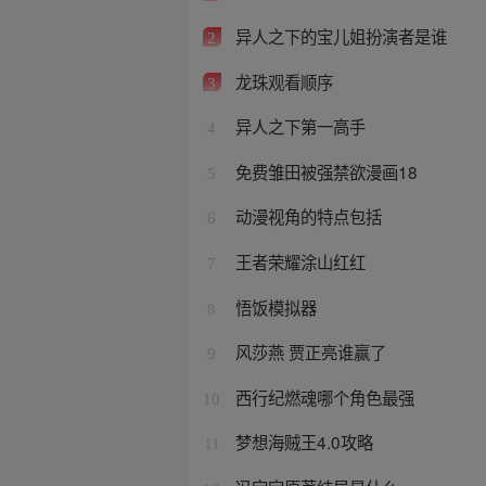
异人之下的宝儿姐扮演者是谁
2
龙珠观看顺序
3
异人之下第一高手
4
免费雏田被强禁欲漫画18
5
动漫视角的特点包括
6
王者荣耀涂山红红
7
悟饭模拟器
8
风莎燕 贾正亮谁赢了
9
西行纪燃魂哪个角色最强
10
梦想海贼王4.0攻略
11