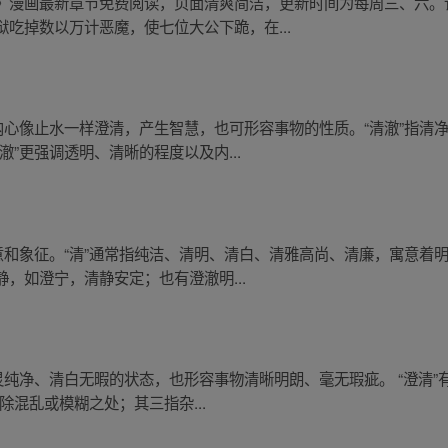
》漫画最新章节免费阅读，页面清爽简洁，更新时间为每周三、六。
吃掉数以万计恶魔，使七位大公下跪，在...
内心像止水一样澄清，产生智慧，也可形容事物的性质。“清澈”指清
”更强调透明、清晰的程度以及内...
意和象征。“清”通常指纯洁、清明、清白、清雅高尚、清廉，寓意着明
，如澄宁，清静安定；也有澄澈明...
灵纯净、清白无暇的状态，也形容事物清晰明朗、毫无瑕疵。 “澄清”
除混乱或模糊之处；其三指杂...