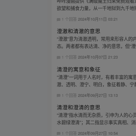
哔咔漫画提供《满级魔王归来免费观看
欲望和捕食力量，从一千地狱到九千地狱
1 个回答
2024年10月11日 03:21
澄澈和清澈的意思
“澄澈”意为清澈透明，常用来形容人的
态。两者都有表达清、净的意思，但“澄澈
1 个回答
2024年10月07日 21:23
清澄的寓意和象征
“清澄”一词用于人名时，有着丰富的寓
澈、透明、澄宁、明白，象征着静、宁静
1 个回答
2024年09月27日 13:13
清澄和澄清的意思
“清澄”指水清而无杂质，引申为人的心
水碧绿澄清”；其二指显示事实真相、消
1 个回答
2024年09月27日 10:54