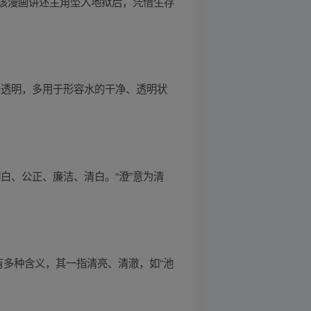
该漫画讲述主角坠入地狱后，凭借生存
净透明，多用于形容水的干净、透明状
白、公正、廉洁、清白。“澄”意为清
有多种含义，其一指清亮、清澈，如“池