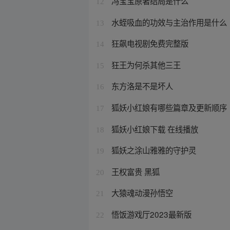
冯宝宝原著结局是什么
12
水蛭吸血的功效与主治作用是什么
13
狂飙电视剧免费完整版
14
狂王为何杀其他三王
15
东方洛是不是坏人
16
狐妖小红娘有哪些篇章及更新顺序
17
狐妖小红娘下载 在线播放
18
狐妖之涂山雅雅的守护灵
19
王权富贵 黑狐
20
大猿魂动漫孙悟空
21
悟饭游戏厅2023最新版
22