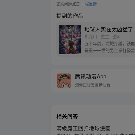
答案问题点击
举报反馈
提到的作品
地球人实在太凶猛了
郑九川 · 重生 · 战斗
五十年前，龙城穿越，铁血
是重来一世的男主拳打怪兽
腾讯动漫App
海量正版漫画畅快看
相关问答
满级魔王回归地球漫画