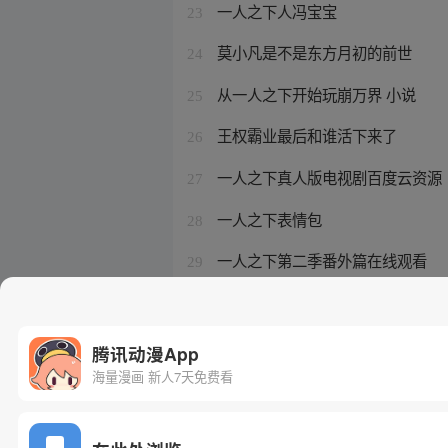
一人之下人冯宝宝
23
莫小凡是不是东方月初的前世
24
从一人之下开始玩崩万界 小说
25
王权霸业最后和谁活下来了
26
一人之下真人版电视剧百度云资源
27
一人之下表情包
28
一人之下第二季番外篇在线观看
29
一人之下冯宝宝演员
30
腾讯动漫App
海量漫画 新人7天免费看