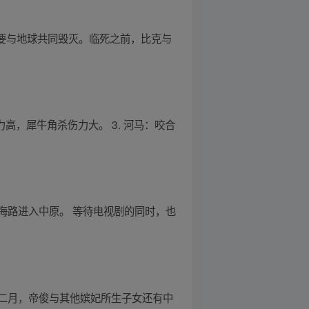
，要与地球共同毁灭。临死之前，比克与
力高，犀牛角杀伤力大。 3. 河马：咬合
海路进入中原。 等待电视剧的同时，也
二月，帝俊与其他嫔妃所生子女还有中