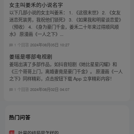
女主叫姜禾的小说名字
以下几部小说的女主叫姜禾： 1. 《这很末世》 2. 《女友
迷恋死装男，我祝他们锁死》 3. 《如果我和明星谈恋爱》
（预收） 4. 《身为豪门千金，姜禾二十年来过得顺风顺
水》 原漫画《一人之下》...
1 个回答
2024年08月05日 10:27
姜瑶是哪部电视剧
姜瑶出演了多部作品，如抖音短剧《她比星星闪耀》和
《三个哥哥上门，离婚妻竟是豪门千金》。 原漫画《一人
之下》同样精彩，点击按钮下载 App 立享精彩内容！
1 个回答
2024年08月02日 04:07
热门问答
叶昊的结局是怎样的
1