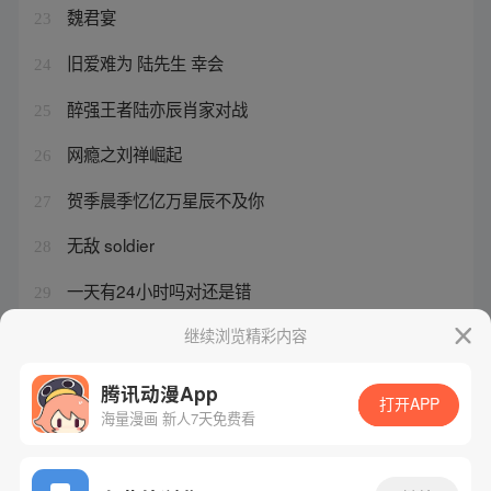
魏君宴
23
旧爱难为 陆先生 幸会
24
醉强王者陆亦辰肖家对战
25
网瘾之刘禅崛起
26
贺季晨季忆亿万星辰不及你
27
无敌 soldier
28
一天有24小时吗对还是错
29
普通话3分钟话题题目
继续浏览精彩内容
30
腾讯动漫App
打开APP
海量漫画 新人7天免费看
腾讯漫画
起点读书
QQ阅读