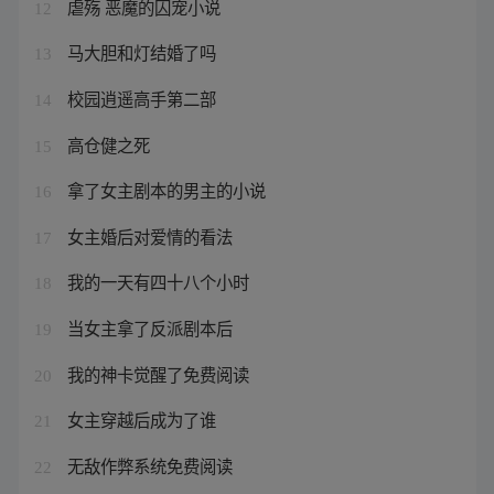
虐殇 恶魔的囚宠小说
12
马大胆和灯结婚了吗
13
校园逍遥高手第二部
14
高仓健之死
15
拿了女主剧本的男主的小说
16
女主婚后对爱情的看法
17
我的一天有四十八个小时
18
当女主拿了反派剧本后
19
我的神卡觉醒了免费阅读
20
女主穿越后成为了谁
21
无敌作弊系统免费阅读
22