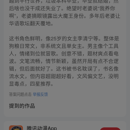
越到平行世界，垃圾本科毕业，毕业就结婚，然
后啥也没干成还失业了。绝望时老婆说“我养你
啊”，老婆摘眼镜露出大魔王身份。多年后老婆让
华语歌坛翻天覆地。
这书角色鲜明，像25岁的女主李清宁等。整体是
狗粮日常文，非系统文且单女主。男主像个工具
人，情绪到位就冒歌。创意不错，题材爽点看电
波。文笔流畅，情节新颖，虽然开局有点不合逻
辑，但后面就好了。这书被书名耽误了，书名像
流水文，但内容超甜超好看，文风偏文艺，没明
显毒点，四星推荐。
答案问题点击
举报反馈
提到的作品
腾讯动漫App