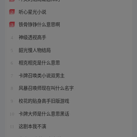
听心星光小说
2
铁骨铮铮什么意思啊
3
神级透视高手
4
韶光慢人物结局
5
相克相克是什么意思
6
卡牌召唤类小说双男主
7
风暴召唤师现在叫什么名字
8
校花的贴身高手旧版游戏
9
卡牌大师是什么意思黑话
10
这剧本我不演
11