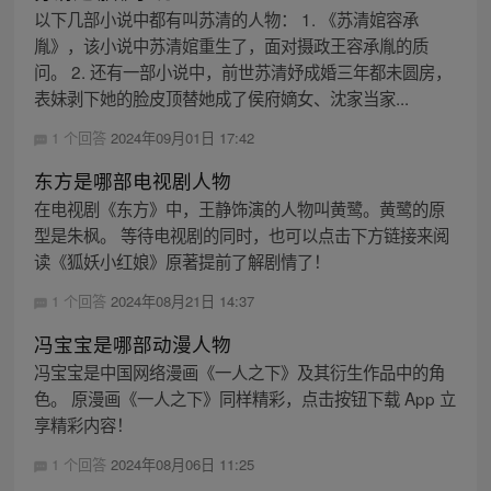
以下几部小说中都有叫苏清的人物： 1. 《苏清婠容承
胤》，该小说中苏清婠重生了，面对摄政王容承胤的质
问。 2. 还有一部小说中，前世苏清妤成婚三年都未圆房，
表妹剥下她的脸皮顶替她成了侯府嫡女、沈家当家...
1 个回答
2024年09月01日 17:42
东方是哪部电视剧人物
在电视剧《东方》中，王静饰演的人物叫黄鹭。黄鹭的原
型是朱枫。 等待电视剧的同时，也可以点击下方链接来阅
读《狐妖小红娘》原著提前了解剧情了！
1 个回答
2024年08月21日 14:37
冯宝宝是哪部动漫人物
冯宝宝是中国网络漫画《一人之下》及其衍生作品中的角
色。 原漫画《一人之下》同样精彩，点击按钮下载 App 立
享精彩内容！
1 个回答
2024年08月06日 11:25