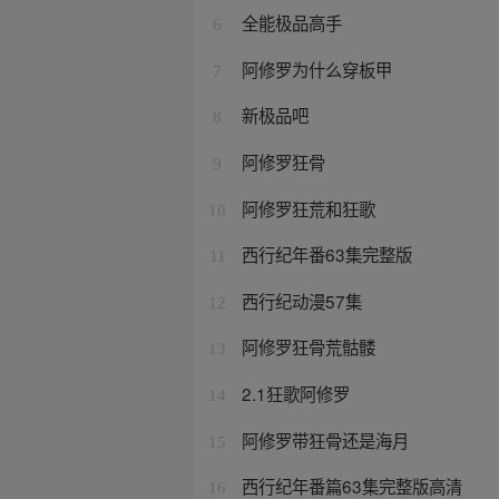
全能极品高手
6
阿修罗为什么穿板甲
7
新极品吧
8
阿修罗狂骨
9
阿修罗狂荒和狂歌
10
西行纪年番63集完整版
11
西行纪动漫57集
12
阿修罗狂骨荒骷髅
13
2.1狂歌阿修罗
14
阿修罗带狂骨还是海月
15
西行纪年番篇63集完整版高清
16