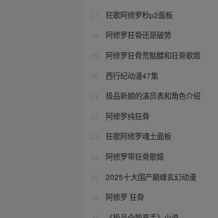
狂歌阿修罗秒p2面板
17
阿修罗狂骨还是破势
18
阿修罗狂骨荒骷髅和狂骨歌姬
19
西行纪动漫47集
20
极品新娘的演员表和角色介绍
21
阿修罗纯狂骨
22
狂歌阿修罗魂土面板
23
阿修罗带狂骨歌姬
24
2025十大国产巅峰玄幻动漫
25
阿修罗 狂骨
26
《极品全能高手》小说
27