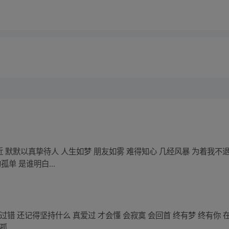
近 默默以真挚待人 人生如梦 朋友如雾 难得知心 几经风暴 为着我不退
单 是谁明白...
有过错 还记得坚持什么 真爱过 才会懂 会寂寞 会回首 终有梦 终有你 
...