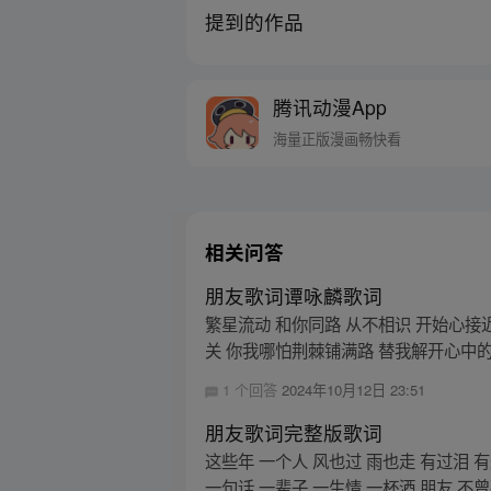
提到的作品
腾讯动漫App
海量正版漫画畅快看
相关问答
朋友歌词谭咏麟歌词
繁星流动 和你同路 从不相识 开始心接
关 你我哪怕荆棘铺满路 替我解开心中的孤
1 个回答
2024年10月12日 23:51
朋友歌词完整版歌词
这些年 一个人 风也过 雨也走 有过泪 
一句话 一辈子 一生情 一杯酒 朋友 不曾孤