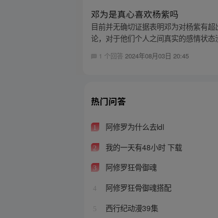
邓为是真心喜欢杨紫吗
目前并无确切证据表明邓为对杨紫有超
论，对于他们个人之间真实的感情状态没
1 个回答
2024年08月03日 20:45
热门问答
阿修罗为什么去ldl
1
我的一天有48小时 下载
2
阿修罗狂骨御魂
3
阿修罗狂骨御魂搭配
4
西行纪动漫39集
5