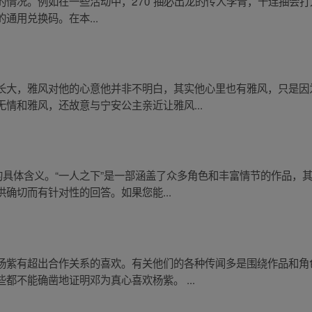
折的情况。例如在一些活动中，270 抽必出龙的传人李青，十连抽会打
的通用兑换码。在本...
长大，雅风对他的心意他并非不明白，其实他心里也有雅风，只是因
情和雅风，还故意与宁安公主亲近让雅风...
的具体含义。“一人之下”是一部涵盖了众多角色和丰富情节的作品，
确切而有针对性的回答。如果您能...
杨紫有超出合作关系的喜欢。有关他们的各种传闻多是围绕作品和角
都不能确凿地证明邓为真心喜欢杨紫。 ...