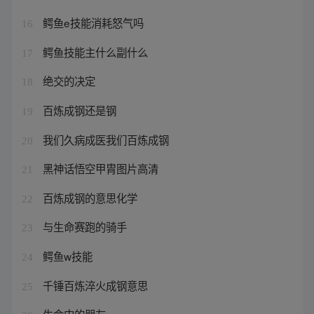
鳄鱼e技能消耗怒气吗
16
鳄鱼技能主什么副什么
17
绝交的决定
18
百炼成钢还是钢
19
我们久病成医我们百炼成钢
20
黑神话悟空甲胄图片高清
21
百炼成钢的意思化学
22
与生命赛跑的骑手
23
鳄鱼w技能
24
千锤百炼淬火成钢意思
25