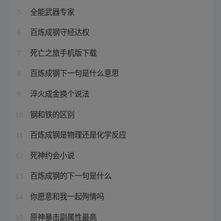
全能武器专家
5
百炼成钢守经达权
6
死亡之旅手机版下载
7
百炼成钢下一句是什么意思
8
淬火成金换个说法
9
钢和铁的区别
10
百炼成钢是物理还是化学反应
11
死神约会小说
12
百炼成钢的下一句是什么
13
你愿意和我一起殉情吗
14
原神暴击副属性最高
15