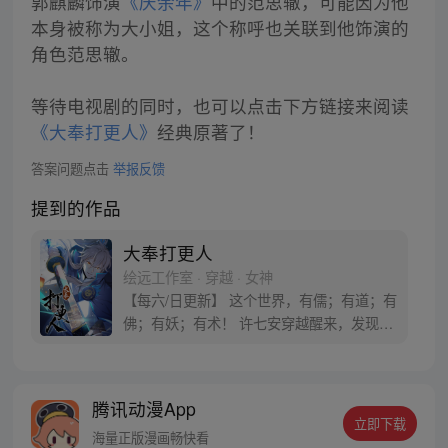
郭麒麟饰演
《庆余年》
中的范思辙，可能因为他
本身被称为大小姐，这个称呼也关联到他饰演的
角色范思辙。
等待电视剧的同时，也可以点击下方链接来阅读
《大奉打更人》
经典原著了！
答案问题点击
举报反馈
提到的作品
大奉打更人
绘远工作室 · 穿越 · 女神
【每六/日更新】 这个世界，有儒；有道；有
佛；有妖；有术！ 许七安穿越醒来，发现自
己身处囹圄，三日后就要流放边陲？！ 他起
初的梦想只是自保，顺便在这个世界里当个
富翁悠闲度日，结果…… 改编自阅文集团作
腾讯动漫App
者卖报小郎君同名小说 QQ群号：
立即下载
799493374
海量正版漫画畅快看