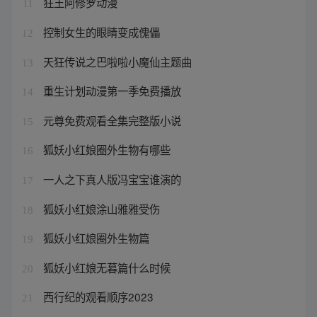
狂王阿修罗动漫
11
控制女生的眼睛变成傀儡
12
天狂传说之巴啦啦小魔仙主题曲
13
重生计划动漫第一季免费播放
14
元尊免费观看全集完整版小说
15
狐妖小红娘圈外生物有哪些
16
一人之下真人版冯宝宝谁演的
17
狐妖小红娘涂山雅雅受伤
18
狐妖小红娘圈外生物篇
19
狐妖小红娘无暮篇什么时候
20
西行纪的观看顺序2023
21