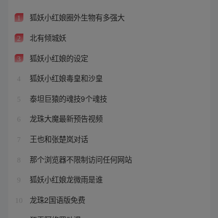
狐妖小红娘圈外生物有多强大
1
北有倾城妖
2
狐妖小红娘的设定
3
狐妖小红娘毒皇和沙皇
4
泰坦巨猿的魂技9个魂技
5
龙珠大魔最新预告视频
6
王也和张楚岚对话
7
那个浏览器不限制访问任何网站
8
狐妖小红娘龙微雨是谁
9
龙珠2国语版免费
10