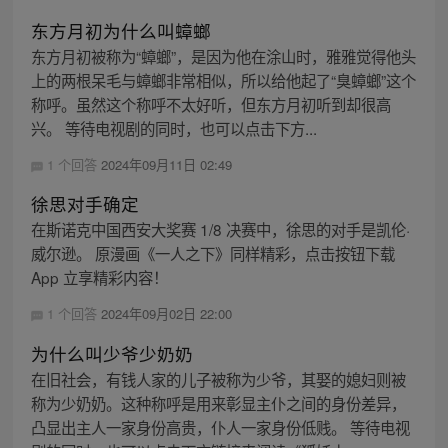
东方月初为什么叫蟑螂
东方月初被称为“蟑螂”，是因为他在涂山时，雅雅觉得他头
上的两根呆毛与蟑螂非常相似，所以给他起了“臭蟑螂”这个
称呼。虽然这个称呼不太好听，但东方月初听到却很高
兴。 等待电视剧的同时，也可以点击下方...
1 个回答
2024年09月11日 02:49
徐思对手确定
在斯诺克中国西安大奖赛 1/8 决赛中，徐思的对手是凯伦·
威尔逊。 原漫画《一人之下》同样精彩，点击按钮下载
App 立享精彩内容！
1 个回答
2024年09月02日 22:00
为什么叫少爷少奶奶
在旧社会，有钱人家的儿子被称为少爷，其娶的媳妇则被
称为少奶奶。这种称呼是用来彰显主仆之间的身份差异，
凸显出主人一家身份高贵，仆人一家身份低贱。 等待电视