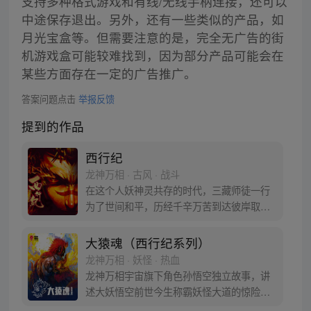
支持多种格式游戏和有线/无线手柄连接，还可以
中途保存退出。另外，还有一些类似的产品，如
月光宝盒等。但需要注意的是，完全无广告的街
机游戏盒可能较难找到，因为部分产品可能会在
某些方面存在一定的广告推广。
答案问题点击
举报反馈
提到的作品
西行纪
龙神万相 · 古风 · 战斗
在这个人妖神灵共存的时代，三藏师徒一行
为了世间和平，历经千辛万苦到达彼岸取
得“永恒之火”拯救苍生，可世间并没有因此
变得美好….随着阴谋慢慢揭露，暗魂四起,
大猿魂（西行纪系列）
为了让“永恒之火”重新归位，小狼妖白狼不
龙神万相 · 妖怪 · 热血
辞万难，找到唐三藏大法师，和他一起重新
龙神万相宇宙旗下角色孙悟空独立故事，讲
寻回徒弟们，组成全新“西行小队”，再度踏
述大妖悟空前世今生称霸妖怪大道的惊险历
上西行之旅……
程。 妖怪大道有自己的生存之道，某日，一