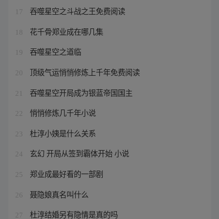
吞噬星空之斗战之王免费阅读
17
花千骨郑业成在哪几集
18
吞噬星空之道临
19
顶级气运悄悄修炼上千年免费阅读
20
吞噬星空开局成为银蓝帝国国主
21
悄悄修炼几千年小说
22
杜淳小姨是什么关系
23
玄幻 开局从签到霸体开始 小说
24
郑业成最好看的一部剧
25
聂隐娘真名叫什么
26
杜淳结婚另有隐情是真的吗
27