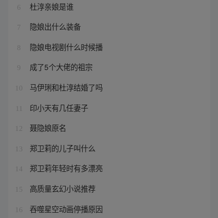
杜淳亲娘是谁
6
隐娘出什么装备
7
隐娘电视剧什么时候播
8
成了5个大佬的祖宗
9
马伊琍和杜淳结婚了吗
10
印小天有几任妻子
11
聂隐娘原名
12
郑卫莉的儿子叫什么
13
郑卫莉年轻时有多漂亮
14
高质量玄幻小说推荐
15
吞噬星空动画停播原因
16