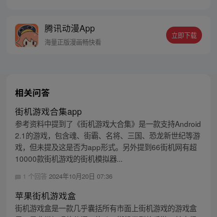
位猴妖因人类的祈愿从天而降，以鬼魈之名
响彻妖界，却因堕入暗魂无法再守护重要之
腾讯动漫App
人…六十年后，他再次破石而出，背负着守
立即下载
护族人的希望和信念打败了妖怪大道的霸
海量正版漫画畅快看
主，成为猴群之王，但故事仍在继续…
相关问答
街机游戏合集app
参考资料中提到了《街机游戏大合集》是一款支持Android
2.1的游戏，包含魂、街霸、名将、三国、恐龙新世纪等游
戏，但未提及这是否为app形式。另外提到66街机网有超
10000款街机游戏的街机模拟器...
1 个回答
2024年10月20日 07:36
苹果街机游戏盒
街机游戏盒是一款几乎囊括所有市面上街机游戏的游戏盒